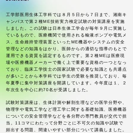
受験・入学案内
工学部医用生体工学科では８月５日から７日まで、湘南キ
学生生活
ャンパスで第２種ME技術実力検定試験の対策講座を実施
しました。この試験は日本生体工学会が毎年９月に実施し
ているもので、医療機関で使用される輸液ポンプや電気メ
グローバルネットワーク
ス、生命維持管理装置といったME機器やシステムの安全
管理などの知識をはかり、医師からの適切な指導のもとで
学外連携
運用できる資質を認定するものです。第２種MEは医療現
場や医療機器メーカーで働く上で重要な資格の一つとなっ
ており、臨床工学技士の国家試験で必要な知識とも共通点
学園ネットワーク
が多いことから本学科では学生の受験を推奨しており、毎
年夏季に集中対策講座を開講しています。今年度は１、２
年次生を中心に約70名が受講しました。
各種情報・お問い合わせ
試験対策講座は、生体計測や解剖生理などの医学分野や、
物理学や電気工学など理工学に関する基礎知識、医療機器
についての安全管理学などを各分野の専門教員が交代で担
当。11コマにわたって分野ごとに不可欠の知識や試験で
頻出する問題、間違いやすい部分について講義しました。