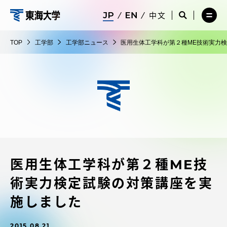
コ
メ
サ
中文
ニ
イ
サ
メ
ン
ュ
ト
工
イ
ニ
テ
ー
検
ト
ュ
学
TOP
工学部
工学部ニュース
医用生体工学科が第２種ME技術実力
を
索
検
ー
在学生・保護者向けポータル（TIPS）
ン
閉
を
部
索
を
ツ
じ
閉
を
開
る
じ
開
く
に
る
く
受験・入学案内
ス
キ
ッ
教員・研究者ガイド
プ
医用生体工学科が第２種ME技
大学の概要
術実力検定試験の対策講座を実
教育・研究
施しました
2015.08.21