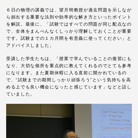
アクセス情報
６日の物理の講義では、望月明教授が過去問題を示しなが
ら頻出する重要な法則や効率的な解き方といったポイント
を解説。最後に、「試験ではすべての問題が同じ配点なの
品川キャンパス
湘南キャンパス
で、全体をまんべんなくしっかり理解しておくことが重要
です。試験までの１カ月間を有意義に使ってください」と
伊勢原キャンパス
静岡キャンパス
アドバイスしました。
熊本キャンパス
阿蘇くまもと
臨空キャンパス
受講した学生たちは、「授業で学んでいることの復習にも
なり、大切な個所を重点的に教えてくれるのでとても参考
札幌キャンパス
になります。また夏期休暇に入る直前に開かれているの
で、“試験までの期間しっかり頑張ろう”という気持ちを高
める上でも良い機会になったと感じています」などと話し
ていました。