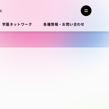
メ
ニ
文
メ
ュ
ニ
ー
ュ
を
学園ネットワーク
各種情報・お問い合わせ
ー
閉
を
じ
開
る
く
教員・研究者ガイド
学生生活
学生生活
学生生活サポート