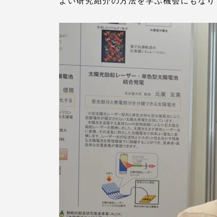
よい研究紹介の方法を学ぶ機会にもなり
留学生への情報 – TOKAI
Inbound
キャリア
情報）
海外ネットワーク
Global Programs
外国人研究者
特色ある国際活動
グローバル大学へ向けた取り組
みのための基本理念