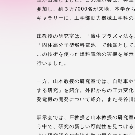
付属図書
参加し、約３万7000名が来場。本学
在学生の皆様
ギャラリーに、工学部動力機械工学科の
東海大学
保護者の方
庄教授の研究室は、「液中プラズマ法を
「固体高分子型燃料電池」で触媒として
教育・研究組織について
この技術を使った燃料電池の実機を展示
行いました。
グローバルネットワーク
学外連
一方、山本教授の研究室では、自動車や
する研究」を紹介。外部からの圧力変化
グローバルネットワーク
学外連携
発電機の開発について紹介。また長谷川
海外派遣留学プログラム –
産官学連
展示会では、庄教授と山本教授の研究室
TOKAI Outbound
う中で、研究の新しい可能性を見つける
地域連携