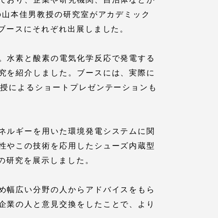
の山本佳男教授の研究室がアカデミック
のブースにそれぞれ出展しました。
。水素と酸素の電気化学反応で発電する
究を紹介しました。ブースには、実際に
教授によるショートプレゼンテーションも
各種情報・お問い合わせ
ネルギーを用いた環境発電システムに関
性やこの技術を応用したシューズ内蔵型
各種情報・お問い合わせ
の研究を展示しました。
サイトマップ
め幅広い分野の人からアドバイスをもら
企業の人と意見交換をしたことで、より
サイト閲覧環境