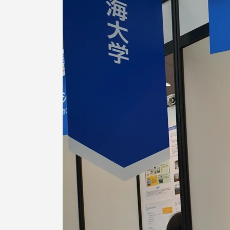
TOKAIスポーツ
教育研究上の目的
及び養成する人材
像と３つのポリシ
ー
資料請求
お問い