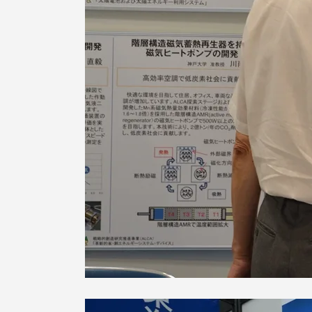
語学教育センター
アク
品川キャン
阿蘇くまも
臨空キャン