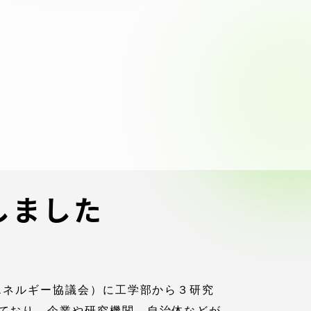
ブラ
スポーツインフォ
ToCoチャレ
海外研修航海
キャリア就職（学内向け情報）
資料
しました
エネルギー協議会）に工学部から３研究
ており、企業や研究機関、自治体などが