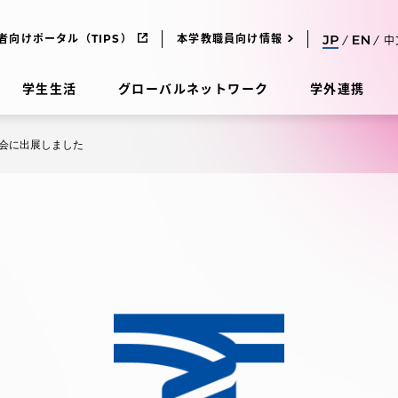
者向けポータル（TIPS）
本学教職員向け情報
中
学生生活
グローバルネットワーク
学外連携
会に出展しました
受験・入学案内
研究
受験・入学案内
究
受験・入学案内
科
入試制度