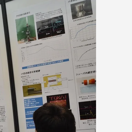
っての
認証評価
中文