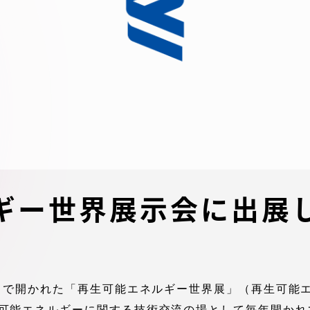
デジタルパンフレットライ
リー
受験イベント
テム
入学案内
ター
学費
・体制
東海大学会員サイト案内（
ギー世界展示会に出展
請求）
・施設
出願方法
イトで開かれた「再生可能エネルギー世界展」（再生可能
合否発表・入学手続
可能エネルギーに関する技術交流の場として毎年開かれ