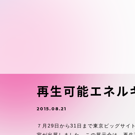
東海大学の障がい学生支援に関
大学院
する取り組みについて
教育方針
東海大学環境憲章
教育シス
ダイバーシティ推進
教育セン
中期目標
研究支援
学則・諸規程
再生可能エネル
スポーツ
コンプライアンス
2015.08.21
研究所
キャンパス案内
７月29日から31日まで東京ビッグサ
室が出展しました。この展示会は、再生