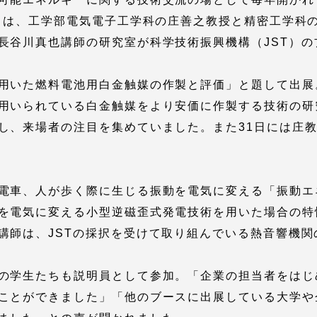
館
からは、工学部電気電子工学科の庄善之教授と精密工学科
奨学金
長谷川真也講師の研究室が科学技術振興機構（JST）
 教員・研究者ガイド
用いた燃料電池用白金触媒の作製と評価」と題して出展
用いられている白金触媒をより安価に作製する技術の研
し、来場者の注目を集めていました。また31日には庄
携
学園ネットワーク
電車、人が歩く際に生じる振動を電気に変える「振動エ
を電気に変える小型逆磁歪式発電技術を用いた場合の特
学園ネットワーク
講師は、JSTの採択を受けて取り組んでいる熱音響機関
携
厚生施設
の学生たちも説明員として参加。「企業の担当者をはじ
ことができました」「他のブースに出展している大学や
学園関連機関