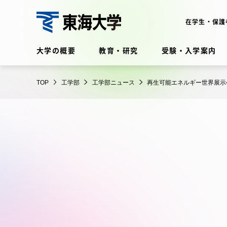
コ
ン
在学生・保護
テ
工
ン
大学の概要
教育・研究
受験・入学案内
学
ツ
部
に
在学生・保護者向けポータル
TOP
工学部
工学部ニュース
再生可能エネルギー世界展示
ス
（TIPS）
キ
ッ
プ
大学の概要
教育・
大学の概要
教育・研
理念・歴史
学部・学