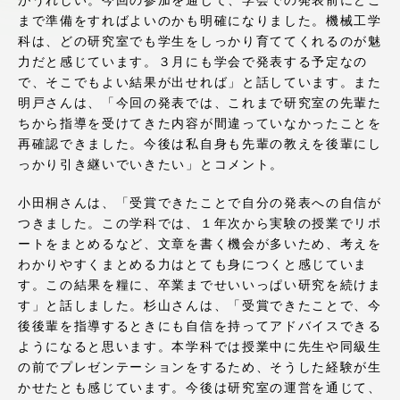
がうれしい。今回の参加を通じて、学会での発表前にどこ
アクセス情報
まで準備をすればよいのかも明確になりました。機械工学
科は、どの研究室でも学生をしっかり育ててくれるのが魅
力だと感じています。３月にも学会で発表する予定なの
品川キャンパス
湘南キャンパス
で、そこでもよい結果が出せれば」と話しています。また
明戸さんは、「今回の発表では、これまで研究室の先輩た
伊勢原キャンパス
静岡キャンパス
ちから指導を受けてきた内容が間違っていなかったことを
再確認できました。今後は私自身も先輩の教えを後輩にし
熊本キャンパス
阿蘇くまもと
っかり引き継いでいきたい」とコメント。
臨空キャンパス
小田桐さんは、「受賞できたことで自分の発表への自信が
札幌キャンパス
つきました。この学科では、１年次から実験の授業でリポ
ートをまとめるなど、文章を書く機会が多いため、考えを
わかりやすくまとめる力はとても身につくと感じていま
す。この結果を糧に、卒業までせいいっぱい研究を続けま
す」と話しました。杉山さんは、「受賞できたことで、今
後後輩を指導するときにも自信を持ってアドバイスできる
ようになると思います。本学科では授業中に先生や同級生
の前でプレゼンテーションをするため、そうした経験が生
かせたとも感じています。今後は研究室の運営を通じて、