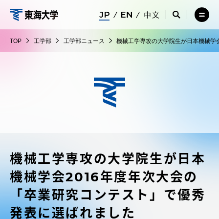
コ
メ
サ
中文
ニ
イ
サ
メ
ン
ュ
ト
工
イ
ニ
テ
ー
検
ト
ュ
学
TOP
工学部
工学部ニュース
機械工学専攻の大学院生が日本機械学会
を
索
検
ー
在学生・保護者向けポータル（TIPS）
ン
閉
を
部
索
を
ツ
じ
閉
を
開
る
じ
開
く
に
る
く
受験・入学案内
ス
キ
ッ
教員・研究者ガイド
プ
機械工学専攻の大学院生が日本
大学の概要
機械学会2016年度年次大会の
教育・研究
「卒業研究コンテスト」で優秀
発表に選ばれました