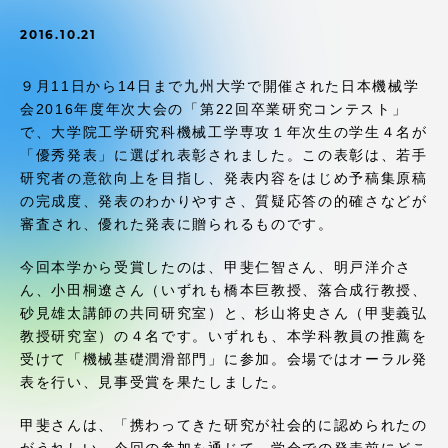
受験・入学案内
2016.10.21
学生生活
９月11日から14日まで九州大学で開催された日本機械学
会2016年度年次大会の「第22回卒業研究コンテスト」
グローバルネットワーク
で、大学院工学研究科機械工学専攻１年次生の学生４名が
「優秀発表」に選ばれ表彰されました。この表彰は、若手
研究者の意欲向上を目指し、発表内容をはじめ予稿集原稿
学外連携
の完成度、発表のわかりやすさ、質疑応答の的確さなどが
審査され、優れた発表に贈られるものです。
学園ネットワーク
今回本学から受賞したのは、甲斐仁智さん、明戸洋介さ
ん、小田桐遼さん（いずれも橋本巨教授、落合成行教授、
各種情報・お問い合わせ
砂見雄太講師の共同研究室）と、杉山将史さん（甲斐義弘
教授研究室）の４名です。いずれも、本学科教員の推薦を
受けて「機械基礎潤滑部門」に参加。会場ではオーラル発
表を行い、見事受賞を果たしました。
甲斐さんは、「携わってきた研究が社会的に認められたの