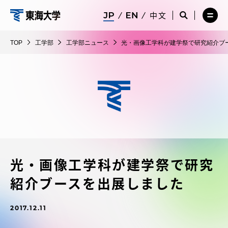
コ
メ
サ
中文
ニ
イ
サ
メ
ン
ュ
ト
工
イ
ニ
テ
ー
検
ト
ュ
学
TOP
工学部
工学部ニュース
光・画像工学科が建学祭で研究紹介ブ
を
索
検
ー
在学生・保護者向けポータル（TIPS）
ン
閉
を
部
索
を
ツ
じ
閉
を
開
る
じ
開
く
に
る
く
受験・入学案内
ス
キ
ッ
教員・研究者ガイド
プ
光・画像工学科が建学祭で研究
大学の概要
紹介ブースを出展しました
教育・研究
2017.12.11