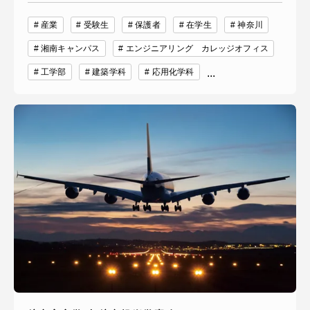
産業
受験生
保護者
在学生
神奈川
湘南キャンパス
エンジニアリング カレッジオフィス
工学部
建築学科
応用化学科
...
資料請求
お問い合わせ
在学生・保護者向けポータル（TIPS）
本学教職員向け情報
中文