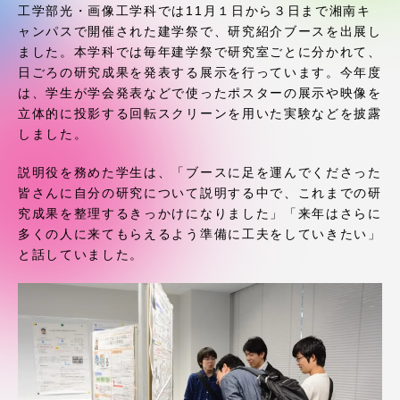
受験・入学案内
工学部光・画像工学科では11月１日から３日まで湘南キ
ャンパスで開催された建学祭で、研究紹介ブースを出展し
ました。本学科では毎年建学祭で研究室ごとに分かれて、
学生生活
日ごろの研究成果を発表する展示を行っています。今年度
は、学生が学会発表などで使ったポスターの展示や映像を
グローバルネットワーク
立体的に投影する回転スクリーンを用いた実験などを披露
しました。
学外連携
説明役を務めた学生は、「ブースに足を運んでくださった
皆さんに自分の研究について説明する中で、これまでの研
究成果を整理するきっかけになりました」「来年はさらに
学園ネットワーク
多くの人に来てもらえるよう準備に工夫をしていきたい」
と話していました。
各種情報・お問い合わせ