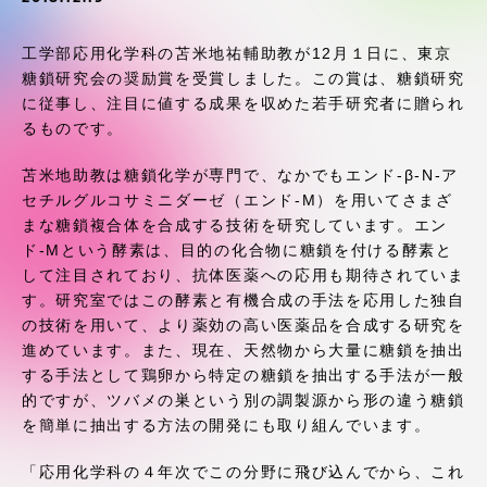
受験・入学案内
工学部応用化学科の苫米地祐輔助教が12月１日に、東京
学生生活
糖鎖研究会の奨励賞を受賞しました。この賞は、糖鎖研究
に従事し、注目に値する成果を収めた若手研究者に贈られ
るものです。
グローバルネットワーク
苫米地助教は糖鎖化学が専門で、なかでもエンド-β-N-ア
セチルグルコサミニダーゼ（エンド-M）を用いてさまざ
学外連携
まな糖鎖複合体を合成する技術を研究しています。エン
ド-Mという酵素は、目的の化合物に糖鎖を付ける酵素と
学園ネットワーク
して注目されており、抗体医薬への応用も期待されていま
す。研究室ではこの酵素と有機合成の手法を応用した独自
の技術を用いて、より薬効の高い医薬品を合成する研究を
各種情報・お問い合わせ
進めています。また、現在、天然物から大量に糖鎖を抽出
する手法として鶏卵から特定の糖鎖を抽出する手法が一般
的ですが、ツバメの巣という別の調製源から形の違う糖鎖
を簡単に抽出する方法の開発にも取り組んでいます。
「応用化学科の４年次でこの分野に飛び込んでから、これ