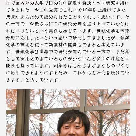
まで国内外の大学で目の前の課題を解決すべく研究を続け
アクセス情報
てきました。今回の受賞でこれまで10年以上続けてきた
成果があらためて認められたことをうれしく思います。そ
の一方で、今後さらにこの研究分野を盛り上げていかなけ
品川キャンパス
湘南キャンパス
ればいけないという責任も感じています。糖鎖化学を医療
分野に応用したいという思いで研究してきましたが、糖鎖
伊勢原キャンパス
静岡キャンパス
化学の技術を使って新素材の開発もできると考えていま
熊本キャンパス
阿蘇くまもと
す。糖鎖化学は世界中で研究が進んでいる一方で、まだ薬
臨空キャンパス
として実用化できているものが少ないなど多くの課題と可
能性を持っています。創薬をはじめさまざまなものづくり
札幌キャンパス
に応用できるようにするため、これからも研究を続けてい
きます」と話しています。