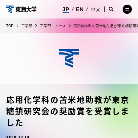
コ
メ
サ
中文
ニ
イ
サ
メ
ン
ュ
ト
工
イ
ニ
テ
ー
検
ト
ュ
学
TOP
工学部
工学部ニュース
応用化学科の苫米地助教が東京糖鎖研
を
索
検
ー
在学生・保護者向けポータル（TIPS）
ン
閉
を
部
索
を
ツ
じ
閉
を
開
る
じ
開
く
に
る
く
受験・入学案内
ス
キ
ッ
教員・研究者ガイド
プ
応用化学科の苫米地助教が東京
大学の概要
糖鎖研究会の奨励賞を受賞しま
教育・研究
した
2018.12.19