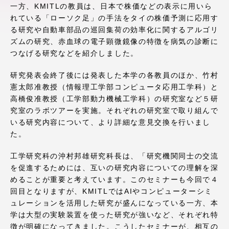
一方、KMITLの教員は、日本で株価などの表示に用いら
アクセス情報
れている「ローソク足」の手法をタイの株価予測に応用す
る研究や自動車部品の巡回集荷の効率化に関するアルゴリ
ズムの研究、赤血球の電子顕微鏡像の特徴を病気の診断に
品川キャンパス
湘南キャンパス
つなげる研究などを紹介しました。
伊勢原キャンパス
静岡キャンパス
研究発表会終了後には発表した本学の各教員のほか、竹村
熊本キャンパス
阿蘇くまもと
憲太郎准教授（情報理工学部コンピュータ応用工学科）と
臨空キャンパス
高橋俊准教授（工学部動力機械工学科）の研究室など５研
究室のラボツアーを実施。それぞれの研究室で取り組んで
札幌キャンパス
いる研究内容について、より詳細な意見交換を行いまし
た。
工学研究科の沖村邦雄研究科長は、「研究機関同士の交流
を促進するためには、互いの研究内容についての理解を深
めることが重要と考えています。このセミナーも今回で４
回目となりますが、KMITLではAIやコンピューターシミ
ュレーションを活用した研究が盛んになっている一方、本
学は大型の実験装置を使った研究が強いなど、それぞれ特
徴が明確になってきました。こうしたセミナーが、相互の