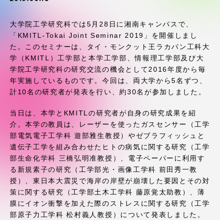
受験・入学案内
大学院工学研究科では5月28日に湘南キャンパスで、
学生生活
「KMITL-Tokai Joint Seminar 2019」を開催しまし
た。このセミナーは、タイ・モンクット王ラカバン工科大
学（KMITL）工学部と本学工学部、情報理工学部及び大
グローバルネットワーク
学院工学研究科の研究交流の機会として2016年度から毎
年実施しているものです。今回は、両大学から5名ずつ、
学外連携
計10名の研究者が発表を行い、約30名が参加しました。
当日は、本学とKMITLの研究者が自身の研究成果を紹
学園ネットワーク
介。本学の教員は、レーザーを使ったガスセンサー（工学
部電気電子工学科 遊部雅生教授）やゼブラフィッシュと
遺伝子工学を組み合わせたヒトの病気に関する研究（工学
各種情報・お問い合わせ
部生命化学科 三橋弘明准教授）、電子ペーパーに利用す
る新規素子の研究（工学部光・画像工学科 前田秀一教
授）、東日本大震災で海岸の岸壁が崩壊した要因とその対
策に関する研究（工学部土木工学科 藤原覚太助教）、薄
膜にイオン衝撃を加えた際のストレスに関する研究（工学
部原子力工学科 松村義人教授）について発表しました。