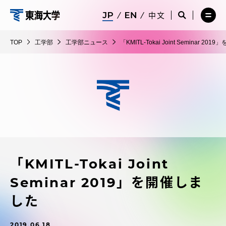
コ
メ
サ
中文
ニ
イ
サ
メ
ン
ュ
ト
工
イ
ニ
テ
ー
検
ト
ュ
学
TOP
工学部
工学部ニュース
「KMITL-Tokai Joint Seminar 2
を
索
検
ー
在学生・保護者向けポータル（TIPS）
ン
閉
を
部
索
を
ツ
じ
閉
を
開
る
じ
開
く
に
る
く
受験・入学案内
ス
キ
ッ
教員・研究者ガイド
プ
「KMITL-Tokai Joint
大学の概要
Seminar 2019」を開催しま
教育・研究
した
2019.06.18