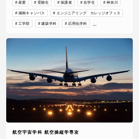
産業
受験生
保護者
在学生
神奈川
湘南キャンパス
エンジニアリング カレッジオフィス
工学部
建築学科
応用化学科
...
資料請求
お問い合わせ
在学生・保護者向けポータル（TIPS）
本学教職員向け情報
中文
航空宇宙学科 航空操縦学専攻