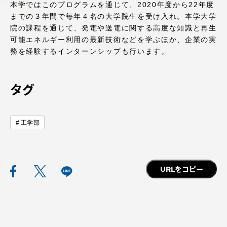
本学ではこのプログラムを通じて、2020年度から22年度
アクセス情報
までの３年間で毎年４名の大学院生を受け入れ。本学大学
院の課程を通じて、発電や送電に関する高度な知識と再生
可能エネルギー利用の最新技術などを学ぶほか、企業の実
品川キャンパス
湘南キャンパス
務を経験するインターンシップも行います。
伊勢原キャンパス
静岡キャンパス
熊本キャンパス
阿蘇くまもと
タグ
臨空キャンパス
札幌キャンパス
工学部
URLをコピー