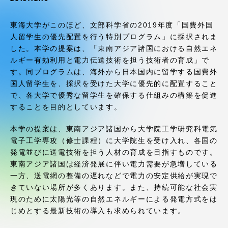
受験・入学案内
東海大学がこのほど、文部科学省の2019年度「国費外国
学生生活
人留学生の優先配置を行う特別プログラム」に採択されま
した。本学の提案は、「東南アジア諸国における自然エネ
ルギー有効利用と電力伝送技術を担う技術者の育成」で
グローバルネットワーク
す。同プログラムは、海外から日本国内に留学する国費外
国人留学生を、採択を受けた大学に優先的に配置すること
学外連携
で、各大学で優秀な留学生を確保する仕組みの構築を促進
することを目的としています。
学園ネットワーク
本学の提案は、東南アジア諸国から大学院工学研究科電気
電子工学専攻（修士課程）に大学院生を受け入れ、各国の
発電並びに送電技術を担う人材の育成を目指すものです。
各種情報・お問い合わせ
東南アジア諸国は経済発展に伴い電力需要が急増している
一方、送電網の整備の遅れなどで電力の安定供給が実現で
きていない場所が多くあります。また、持続可能な社会実
現のために太陽光等の自然エネルギーによる発電方式をは
じめとする最新技術の導入も求められています。