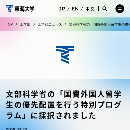
コ
メ
サ
中文
ニ
イ
サ
メ
ン
ュ
ト
工
イ
ニ
テ
ー
検
ト
ュ
学
TOP
工学部
工学部ニュース
文部科学省の「国費外国人留学生の優
を
索
検
ー
在学生・保護者向けポータル（TIPS）
ン
閉
を
部
索
を
ツ
じ
閉
を
開
る
じ
開
く
に
る
く
受験・入学案内
ス
キ
ッ
教員・研究者ガイド
プ
文部科学省の「国費外国人留学
大学の概要
生の優先配置を行う特別プログ
教育・研究
ラム」に採択されました
2019.12.19