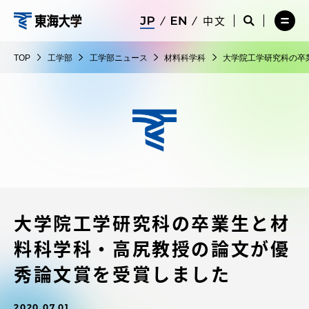
コ
メ
サ
中文
ニ
イ
サ
メ
ン
ュ
ト
工
イ
ニ
テ
ー
検
ト
ュ
学
TOP
工学部
工学部ニュース
材料科学科
大学院工学研究科の卒
を
索
検
ー
在学生・保護者向けポータル（TIPS）
ン
閉
を
部
索
を
ツ
じ
閉
を
開
る
じ
開
く
に
る
く
受験・入学案内
ス
キ
ッ
教員・研究者ガイド
プ
大学院工学研究科の卒業生と材
大学の概要
料科学科・高尻教授の論文が優
教育・研究
秀論文賞を受賞しました
2020.07.01