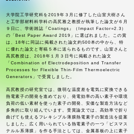
受験・入学案内
大学院工学研究科を2019年３月に修了した山室大樹さん
学生生活
と工学部材料科学科の高尻雅之教授が執筆した論文が６月
９日に、学術雑誌『Coatings』（Impact Factor=2.3）
の「Best Paper Award 2019」に選ばれました。この賞
グローバルネットワーク
は、18年に同誌に掲載された論文約500本の中から、特
に優れた論文と寄稿５本に送られるものです。山室さんと
学外連携
高尻教授は、2018年１月３日号に掲載された論文
「Combination of Electrodeposition and Transfer
Processes for Flexible Thin-Film Thermoelectric
学園ネットワーク
Generators」で受賞しました。
高尻教授の研究室では、微弱な温度差を電気に変換できる
各種情報・お問い合わせ
熱電素子の開発を進めており、発電効率の高い素子や環境
負荷の低い素材を使った素子の開発、安価な製造方法など
多角的に取り組んでいます。受賞論文では、高効率で折り
曲げても使えるフレキシブル薄膜熱電素子の製造法を提案
しました。広く用いられている熱電素子の一つ「ビスマス
テルル系薄膜」を作る手法としては、金属基板の上に素子