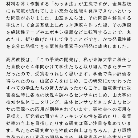
材料を薄く作製する「めっき法」が主流ですが、金属基板
アクセス情報
にも電流が流れてしまい充分な性能を発揮できないといっ
た問題がありました。山室さんらは、その問題を解決する
手法として金属基板上にめっき薄膜を作った後、その薄膜
品川キャンパス
湘南キャンパス
を絶縁性テープやエポキシ樹脂などに転写することで、丸
めたり、折り曲げたりして使うことができ、かつ発電性能
伊勢原キャンパス
静岡キャンパス
を充分に発揮できる薄膜熱電素子の開発に成功しました。
熊本キャンパス
阿蘇くまもと
臨空キャンパス
高尻教授は、「この手法の開発は、私が東海大学に着任し
た直後から４年間かけて学生たちと取り組んできたテーマ
札幌キャンパス
だったので、受賞をうれしく思います。学会で高い評価を
得られたのも、山室さんをはじめ、この研究にかかわった
すべての学生たちの努力があったからこそ。熱電素子は災
害発生時に各地の状況を調べるセンサをはじめ、山火事の
検知や生体モニタリング、生体センサなどさまざまなセン
サの電源への応用が期待されています。実社会への応用を
見据え、研究者の間でもフレキシブル性を高めたり、発電
効率の向上を目指したりする研究は高い注目を集めていま
す。私たちの研究室でも性能の向上はもちろん、より環境
負荷の少ない素子の開発を進め、熱電素子の社会実装に貢