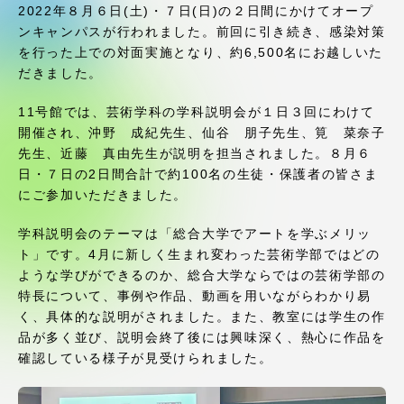
受験・入学案内
2022年８月６日(土)・７日(日)の２日間にかけてオープ
ンキャンパスが行われました。前回に引き続き、感染対策
を行った上での対面実施となり、約6,500名にお越しいた
学生生活
だきました。
グローバルネットワーク
11号館では、芸術学科の学科説明会が１日３回にわけて
開催され、沖野 成紀先生、仙谷 朋子先生、筧 菜奈子
先生、近藤 真由先生が説明を担当されました。８月６
学外連携
日・７日の2日間合計で約100名の生徒・保護者の皆さま
にご参加いただきました。
学園ネットワーク
学科説明会のテーマは「総合大学でアートを学ぶメリッ
ト」です。4月に新しく生まれ変わった芸術学部ではどの
ような学びができるのか、総合大学ならではの芸術学部の
各種情報・お問い合わせ
特長について、事例や作品、動画を用いながらわかり易
く、具体的な説明がされました。また、教室には学生の作
品が多く並び、説明会終了後には興味深く、熱心に作品を
確認している様子が見受けられました。