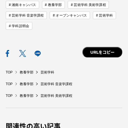
湘南キャンパス
教養学部
芸術学科 美術学課程
芸術学科 音楽学課程
オープンキャンパス
芸術学科
学科説明会
資料請求
お問い合わせ
在学生・保護者向けポータル（TIPS）
本学教職員向け情報
URLをコピー
中文
TOP
教養学部
芸術学科
TOP
教養学部
芸術学科 音楽学課程
TOP
教養学部
芸術学科 美術学課程
関連性の高い記事