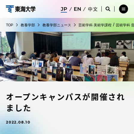
コ
メ
サ
中文
ニ
イ
サ
メ
ン
ュ
ト
教
イ
ニ
テ
ー
検
ト
ュ
養
/
TOP
教養学部
教養学部ニュース
芸術学科 美術学課程
芸術学科 
を
索
検
ー
在学生・保護者向けポータル（TIPS）
ン
閉
を
学
索
を
ツ
じ
閉
を
開
部
る
じ
開
く
に
る
く
受験・入学案内
ス
キ
ッ
教員・研究者ガイド
プ
オープンキャンパスが開催され
大学の概要
ました
教育・研究
2022.08.10