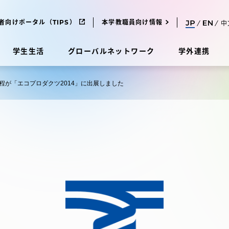
者向けポータル（TIPS）
本学教職員向け情報
中
学生生活
グローバルネットワーク
学外連携
程が「エコプロダクツ2014」に出展しました
受験・入学案内
研究
受験・入学案内
究
受験・入学案内
科
入試制度