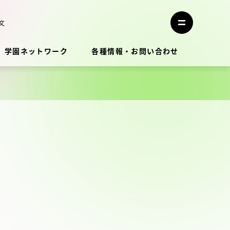
メ
ニ
文
メ
ュ
ニ
ー
ュ
を
学園ネットワーク
各種情報・お問い合わせ
ー
閉
を
じ
開
る
く
教員・研究者ガイド
学生生活
学生生活
学生生活サポート