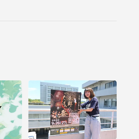
っての
認証評価
中文