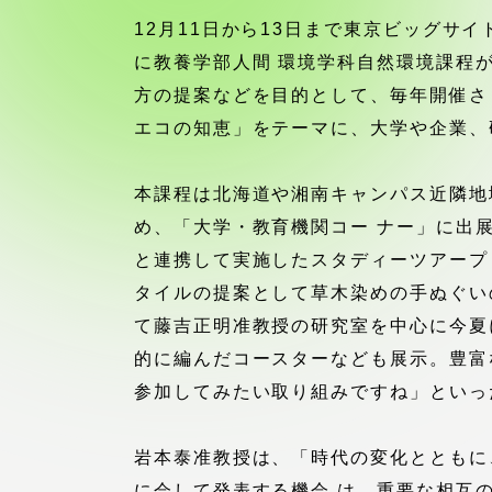
付属図書
12月11日から13日まで東京ビッグサ
在学生の皆様
に教養学部人間 環境学科自然環境課程
東海大学
方の提案などを目的として、毎年開催さ
保護者の方
エコの知恵」をテーマに、大学や企業、
教育・研究組織について
本課程は北海道や湘南キャンパス近隣地
め、「大学・教育機関コー ナー」に出
と連携して実施したスタディーツアープ
グローバルネットワーク
学外連
タイルの提案として草木染めの手ぬぐい
て藤吉正明准教授の研究室を中心に今夏
グローバルネットワーク
学外連携
的に編んだコースターなども展示。豊富
参加してみたい取り組みですね」といっ
海外派遣留学プログラム –
産官学連
TOKAI Outbound
岩本泰准教授は、「時代の変化とともに
に会して発表する機会 は、重要な相互
地域連携