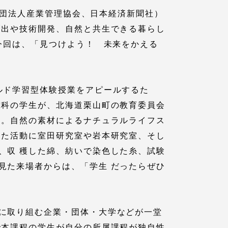
般社団法人産業管理協会、日本経済新聞社）
創出や技術開発、自然と共生できる暮らし
今回は、「見つけよう！ 未来をかえる
ルド学習型体験授業をアピールするた
究科の学生が、北海道栗山町の教育委員会
た。自然の素材によるナチュラルライフス
各種情報・お問い合わせ
した活動に室田研究室や岩本研究室、そし
、収 穫した綿、紡いで染色した糸、試験
各種情報・お問い合わせ
見た来場者からは、「学生 だったらぜひ
サイトマップ
に取り組む企業・団体・大学などが一堂
で本課程の学生が自分の所属課程が独自性
サイト閲覧環境