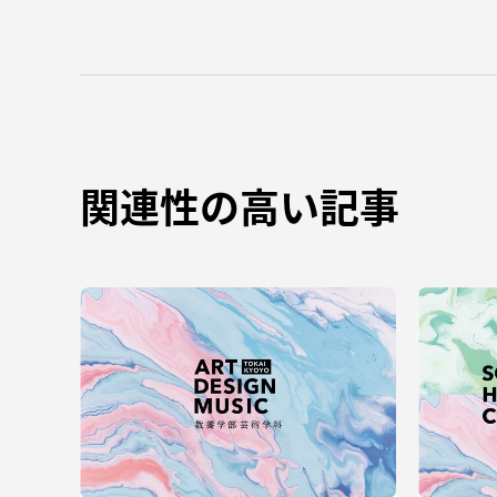
TOKAIスポーツ
教育研究上の目的
関連性の高い記事
及び養成する人材
像と３つのポリシ
ー
資料請求
お問い