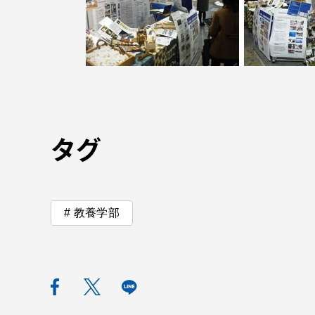
語学教育センター
タグ
アク
品川キャン
教養学部
阿蘇くまも
臨空キャン