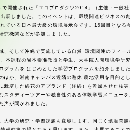
館
イトで開催された「エコプロダクツ2014」（主催：一
が出展しました。このイベントは、環境関連ビジネスの
奨学金
 教員・研究者ガイド
 れている日本最大級の環境展示会です。16回目となる
研究機関などが参加しま した。
域、そして沖縄で実施している自然･環境関連のフィー
展。本課程の岩本泰准教授と学生、大学院人間環境学研
ログラムを はじめとした学習プログラムを紹介しまし
携
学園ネットワーク
のほか、湘南キャンパス近隣の遊休 農地活用を目的と
に栽培した綿花のアプランド（洋綿）を乾燥させた枝実
学園ネットワーク
なスタディーツアーや独自性のある体験学習メニューを
た声が聞かれました。
携
厚生施設
、大学の研究・学習課題も変容します。同じく環境問題
の情報交換の場となると思います。また、出展すること
学園関連機関