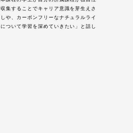
報収集することでキャリア意識を芽生えさ
らしや、カーボンフリーなナチュラルライ
プライバシーポリシー
 について学習を深めていきたい」と話し
免責事項
お問い合わせ
情報の公表
本学教職員向け情報