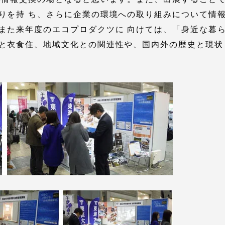
りを持 ち、さらに企業の環境への取り組みについて情
また来年度のエコプロダクツに 向けては、「身近な暮
就職（採用担当者向け
卒業生サービス
と衣食住、地域文化との関連性や、国内外の歴史と現状
関連教育機関