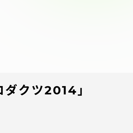
ブラ
スポーツインフォ
ToCoチャレ
海外研修航海
キャリア就職（学内向け情報）
資料
ダクツ2014」