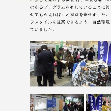
留学生への情報 – TOKAI
のあるプログラムを有していることに誇
Inbound
せてもらえれば」と期待を寄せました。
キャリア
フスタイルを提案できるよう、自然環境
情報）
海外ネットワーク
ていました。
Global Programs
外国人研究者
特色ある国際活動
グローバル大学へ向けた取り組
みのための基本理念