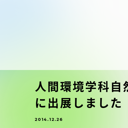
東海大学の障がい学生支援に関
大学院
する取り組みについて
教育方針
東海大学環境憲章
教育シス
ダイバーシティ推進
教育セン
中期目標
研究支援
学則・諸規程
人間環境学科自
スポーツ
に出展しました
コンプライアンス
研究所
キャンパス案内
2014.12.26