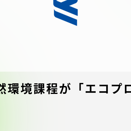
デジタルパンフレットライ
リー
受験イベント
テム
入学案内
ター
学費
・体制
東海大学会員サイト案内（
然環境課程が「エコプロ
請求）
・施設
出願方法
合否発表・入学手続