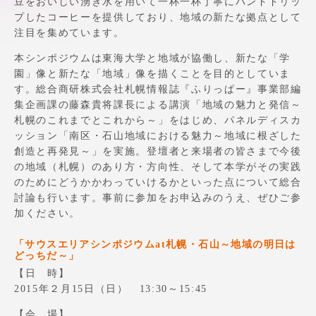
豆をおいしい湧き水を用いて一杯一杯丁寧にハンドドリッ
アクセス情報
プしたコーヒーを提供しており、地域の新たな拠点として
注目を集めています。
本シンポジウムは東海大学と地域が協働し、新たな「学
品川キャンパス
湘南キャンパス
園」像と新たな「地域」像を描くことを目的としていま
す。総合商研株式会社札幌情報誌『ふりっぱー』事業部編
伊勢原キャンパス
静岡キャンパス
集企画課の藤森貴将課長による講演「地域の魅力と発信～
熊本キャンパス
阿蘇くまもと
札幌のこれまでとこれから～」をはじめ、パネルディスカ
臨空キャンパス
ッション「南区・石山地域における魅力～地域に根ざした
創造と再発見～」を実施。登壇者と来場者の皆さまで今後
札幌キャンパス
の地域（札幌）のあり方・方向性、そして本学がその実践
のためにどうかかわっていけるかといった点について総合
討論も行います。事前に参加をお申込みのうえ、ぜひご参
加ください。
「サウスエリアシンポジウムat札幌・石山～地域の明日は
どっちだ～」
【日 時】
2015年２月15日（日） 13:30～15:45
【会 場】