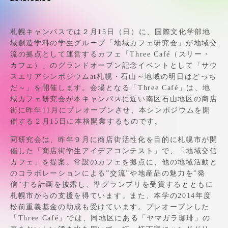
受験・入学案内
学生生活
札幌キャンパスでは２月15日（日）に、国際文化学部地
域創造学科の学生グループ「地域カフェ研究会」が地域交
流の拠点として運営するカフェ「Three Café（スリー・
グローバルネットワーク
カフェ）」のグランドオープン記念イベントとして「サウ
スエリアシンポジウムat札幌・石山～地域の明日はどっち
だ～」を開催します。会場となる「Three Café」は、地
学外連携
域カフェ研究会が本キャンパスに近い南区石山地区の商店
街に昨年11月にプレオープンさせ、本シンポジウムを開
催する２月15日に本格開業するものです。
学園ネットワーク
同研究会は、昨年９月に商店街活性化を目的に札幌市が開
催した「商店街学生アイデアコンテスト」で、「地域交信
各種情報・お問い合わせ
カフェ」を提案。常設のカフェを拠点に、他の地域活動と
のコラボレーションによる”交流”や地産品の魅力を”発
信”する計画を披露し、準グランプリを受賞するとともに
札幌市からの支援を得ています。また、本学の2014年度
松前重義基金の助成も受けています。プレオープンした
「Three Café」では、同地区にある「ヤマガラ珈琲」の