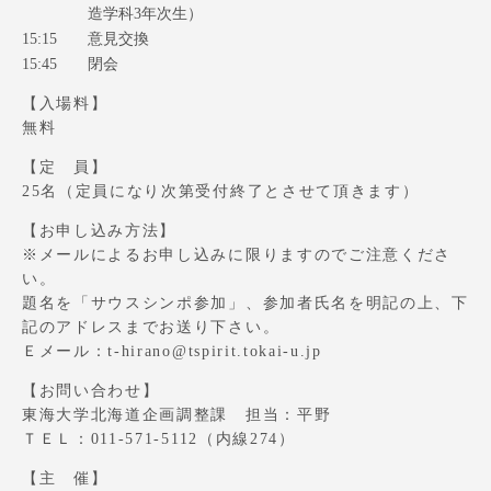
造学科3年次生）
15:15
意見交換
15:45
閉会
【入場料】
無料
資料請求
お問い合わせ
【定 員】
在学生・保護者向けポータル（TIPS）
本学教職員向け情報
25名（定員になり次第受付終了とさせて頂きます）
中文
【お申し込み方法】
※メールによるお申し込みに限りますのでご注意くださ
い。
題名を「サウスシンポ参加」、参加者氏名を明記の上、下
記のアドレスまでお送り下さい。
Ｅメール：t-hirano@tspirit.tokai-u.jp
【お問い合わせ】
東海大学北海道企画調整課 担当：平野
ＴＥＬ：011-571-5112（内線274）
【主 催】