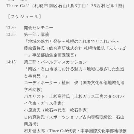
TOKAIスポーツ
Three Café（札幌市南区石山1条3丁目1-35西村ビル1階）
【スケジュール】
13:30
開会セレモニー
ニュースリリース
13:35
第一部：講演
「地域の魅力と発信～札幌のこれまでとこれから～」
藤森貴将氏（総合商研株式会社 札幌情報誌『ふりっぱ
ー』事業部編集企画課課長）
14:15
第二部：パネルディスカッション
卒業にあたってのアンケート
「南区・石山地域における魅力～地域に根ざした創造
と再発見～」
コーディネーター：植田 俊（国際文化学部地域創造
学科助教）
認証評価
パネリスト：上杉高雅氏（上杉ガラス工房スタジオパ
イ代表・ガラス作家）
小原恵氏（軟石や代表・軟石作家）
古内克弥氏（スポーツショップ古内専務取締役・石山
教育研究上の目的及び養成する人材像と３つの
商店街）
ポリシー
村井健太郎（Three Café代表・本学国際文化学部地域創