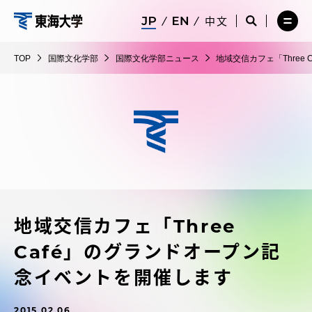
コ
メ
サ
中文
ニ
イ
サ
メ
ン
ュ
ト
国
イ
ニ
テ
ー
検
ト
ュ
際
TOP
国際文化学部
国際文化学部ニュース
地域交信カフェ「Three
を
索
検
ー
在学生・保護者向けポータル（TIPS）
ン
閉
を
文
索
を
ツ
じ
閉
を
開
化
る
じ
開
く
に
る
学
く
受験・入学案内
ス
部
キ
ッ
教員・研究者ガイド
プ
地域交信カフェ「Three
大学の概要
Café」のグランドオープン記
教育・研究
念イベントを開催します
2015.02.06