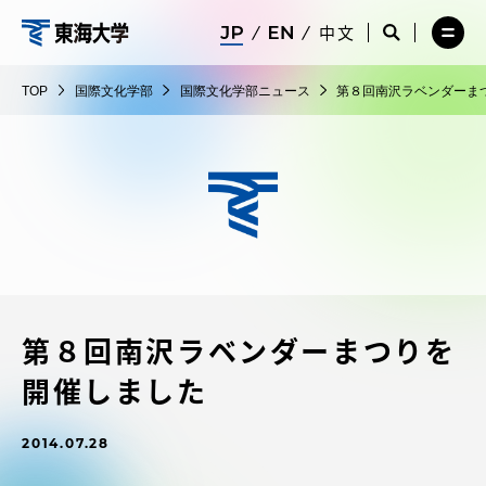
コ
メ
サ
中文
ニ
イ
サ
メ
ン
ュ
ト
国
イ
ニ
テ
ー
検
ト
ュ
際
TOP
国際文化学部
国際文化学部ニュース
第８回南沢ラベンダーま
を
索
検
ー
在学生・保護者向けポータル（TIPS）
ン
閉
を
文
索
を
ツ
じ
閉
を
開
化
る
じ
開
く
に
る
学
く
受験・入学案内
ス
部
キ
ッ
教員・研究者ガイド
プ
第８回南沢ラベンダーまつりを
大学の概要
開催しました
教育・研究
2014.07.28