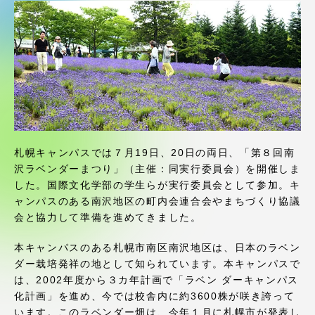
受験・入学案内
学生生活
グローバルネットワーク
学外連携
札幌キャンパスでは７月19日、20日の両日、「第８回南
沢ラベンダーまつり」（主催：同実行委員会）を開催しま
学園ネットワーク
した。国際文化学部の学生らが実行委員会として参加。キ
ャンパスのある南沢地区の町内会連合会やまちづくり協議
各種情報・お問い合わせ
会と協力して準備を進めてきました。
本キャンパスのある札幌市南区南沢地区は、日本のラベン
ダー栽培発祥の地として知られています。本キャンパスで
は、2002年度から３カ年計画で「ラベン ダーキャンパス
化計画」を進め、今では校舎内に約3600株が咲き誇って
います。このラベンダー畑は、今年１月に札幌市が発表し