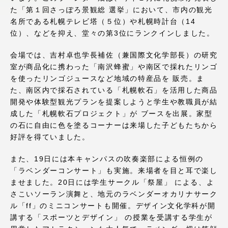
た「第１回さっぽろ景観総 選挙」において、市内の観光
アクセス情報
名所である札幌テレビ塔（５位）や札幌時計台（14
位）、などを抑え、堂々の第3位にランクインしました。
品川キャンパス
湘南キャンパス
会場では、吉村卓也学長補佐（兼国際文化学部長）の研究
伊勢原キャンパス
静岡キャンパス
室が商品化に携わった「南沢蜂蜜」や南区で採れたリンゴ
を使ったリンゴジュースなど地域の特産品を 販売。ま
熊本キャンパス
阿蘇くまもと
た、南区内で採石されている「札幌軟石」を活用した商品
臨空キャンパス
開発や体験型観光プランを提案しようと学生や教職員が結
成した「札幌軟石プロジェクト」が ブースを出展。家型
札幌キャンパス
の石に自由に色を塗るコーナーは来場した子どもたちから
好評を得ていました。
また、19日には本キャンパスの吹奏楽部による恒例の
「ラベンダーコンサート」も実施。来場者を目と耳で楽し
ませました。20日には学生サークル「祭屋」 による、よ
さこいソーラン演舞と、地元のラベンダーオカリナサーク
ル「ff」のミニコンサートも開催。デザイン文化学科が開
講する「スポーツとデザイン」 の授業を受講する学生が