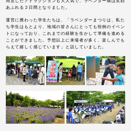
TOKAIスポーツ
用意したアトラクションも大人気で、ラベンダー畑は笑顔
あふれる２日間となりました。
運営に携わった学生たちは、「ラベンダーまつりは、私た
ち学生はもとより、地域の皆さんにとっても恒例のイベン
ニュースリリース
トになっており、これまでの経験を生かして準備を進める
ことができました。予想以上に来場者が多く、楽しんでも
らえて嬉しく感じています」と話していました。
卒業にあたってのアンケート
認証評価
教育研究上の目的及び養成する人材像と３つの
ポリシー