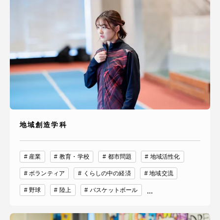
地域創造学科
産業
教育・学校
都市問題
地域活性化
ボランティア
くらしの中の経済
地域交流
野球
陸上
バスケットボール
...