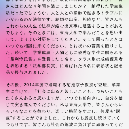
受験・入学案内
さんはどんな４年間を過ごしましたか？ 納得した学生生
活だったでしょうか。人と人との接触で起きるトラブルに
学生生活
かかわるのが法律です。結婚や出産、相続など、皆さんも
これからの人生で法律が絡む出来事に遭遇することがある
でしょう。そのときには、東海大学で学んだことを思い出
グローバルネットワーク
して、よりよい対応をしてください。そして困ったときは
いつでも相談に来てください」とお祝いの言葉を贈りまし
た。続いて、学業成績・人物ともに優秀な学生に贈られる
学外連携
「足利惇氏賞」を受賞した１名と、クラス別の成績優秀者
を表彰する「法学部長賞」に選ばれた５名に表彰状と記念
学園ネットワーク
品が授与されました。
その後、2014年度で退職する菊池京子教授が登壇。卒業
各種情報・お問い合わせ
生に向けて、「社会に出ると苦しいことも、つらいことも
たくさんあると思いますが、いつでも前向きに、自分を信
じて突き進んでください。私は東海大学で、皆さんからい
ろいろなことを教わり、楽しい時間をすごし、何度も“脱
皮”することができました。これからも脱皮し続けていく
つもりです。皆さんも社会の荒波に負けずに頑張ってくだ