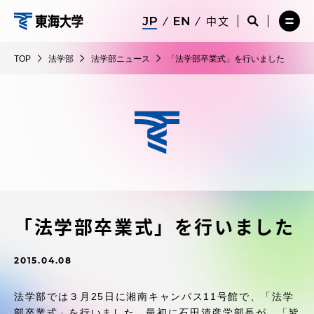
コ
メ
サ
中文
ニ
イ
サ
メ
ン
ュ
ト
法
イ
ニ
テ
ー
検
ト
ュ
学
TOP
法学部
法学部ニュース
「法学部卒業式」を行いました
を
索
検
ー
在学生・保護者向けポータル（TIPS）
ン
閉
を
部
索
を
ツ
じ
閉
を
開
る
じ
開
く
に
る
く
受験・入学案内
ス
キ
ッ
教員・研究者ガイド
プ
「法学部卒業式」を行いました
大学の概要
2015.04.08
教育・研究
法学部では３月25日に湘南キャンパス11号館で、「法学
部卒業式」を行いました。最初に石田清彦学部長が、「皆