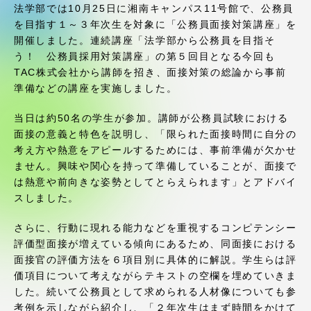
受験・入学案内
法学部では10月25日に湘南キャンパス11号館で、公務員
を目指す１～３年次生を対象に「公務員面接対策講座」を
開催しました。連続講座「法学部から公務員を目指そ
学生生活
う！ 公務員採用対策講座」の第５回目となる今回も
TAC株式会社から講師を招き、面接対策の総論から事前
グローバルネットワーク
準備などの講座を実施しました。
当日は約50名の学生が参加。講師が公務員試験における
学外連携
面接の意義と特色を説明し、「限られた面接時間に自分の
考え方や熱意をアピールするためには、事前準備が欠かせ
ません。興味や関心を持って準備していることが、面接で
学園ネットワーク
は熱意や前向きな姿勢としてとらえられます」とアドバイ
スしました。
各種情報・お問い合わせ
さらに、行動に現れる能力などを重視するコンピテンシー
評価型面接が増えている傾向にあるため、同面接における
面接官の評価方法を６項目別に具体的に解説。学生らは評
価項目について考えながらテキストの空欄を埋めていきま
した。続いて公務員として求められる人材像についても参
考例を示しながら紹介し、「２年次生はまず時間をかけて