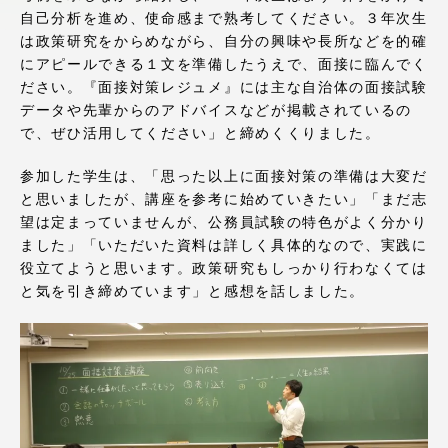
自己分析を進め、使命感まで熟考してください。３年次生
アクセス情報
は政策研究をからめながら、自分の興味や長所などを的確
にアピールできる１文を準備したうえで、面接に臨んでく
ださい。『面接対策レジュメ』には主な自治体の面接試験
品川キャンパス
湘南キャンパス
データや先輩からのアドバイスなどが掲載されているの
伊勢原キャンパス
静岡キャンパス
で、ぜひ活用してください」と締めくくりました。
熊本キャンパス
阿蘇くまもと
参加した学生は、「思った以上に面接対策の準備は大変だ
臨空キャンパス
と思いましたが、講座を参考に始めていきたい」「まだ志
望は定まっていませんが、公務員試験の特色がよく分かり
札幌キャンパス
ました」「いただいた資料は詳しく具体的なので、実践に
役立てようと思います。政策研究もしっかり行わなくては
と気を引き締めています」と感想を話しました。