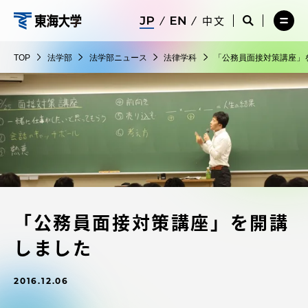
コ
メ
サ
中文
ニ
イ
サ
メ
ン
ュ
ト
法
イ
ニ
テ
ー
検
ト
ュ
学
TOP
法学部
法学部ニュース
法律学科
「公務員面接対策講座」
を
索
検
ー
在学生・保護者向けポータル（TIPS）
ン
閉
を
部
索
を
ツ
じ
閉
を
開
る
じ
開
く
に
る
く
受験・入学案内
ス
キ
ッ
教員・研究者ガイド
プ
「公務員面接対策講座」を開講
大学の概要
しました
教育・研究
2016.12.06