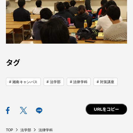
TOKAIスポーツ
ニュースリリース
タグ
卒業にあたってのアンケート
湘南キャンパス
法学部
法律学科
対策講座
認証評価
URLをコピー
教育研究上の目的及び養成する人材像と３つの
ポリシー
TOP
法学部
法律学科