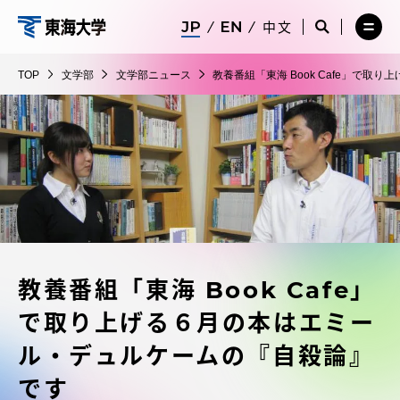
コ
メ
サ
中文
ニ
イ
サ
メ
ン
ュ
ト
文
イ
ニ
テ
ー
検
ト
ュ
学
TOP
文学部
文学部ニュース
教養番組「東海 Book Cafe」で
を
索
検
ー
在学生・保護者向けポータル（TIPS）
ン
閉
を
部
索
を
ツ
じ
閉
を
開
る
じ
開
く
に
る
く
受験・入学案内
ス
キ
ッ
教員・研究者ガイド
プ
教養番組「東海 Book Cafe」
大学の概要
で取り上げる６月の本はエミー
教育・研究
ル・デュルケームの『自殺論』
です