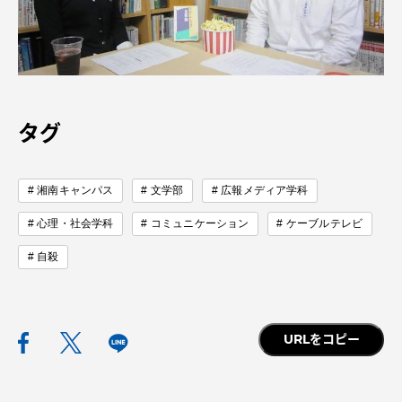
TOKAIスポーツ
ニュースリリース
タグ
卒業にあたってのアンケート
湘南キャンパス
文学部
広報メディア学科
心理・社会学科
コミュニケーション
ケーブルテレビ
自殺
認証評価
URLをコピー
教育研究上の目的及び養成する人材像と３つの
ポリシー