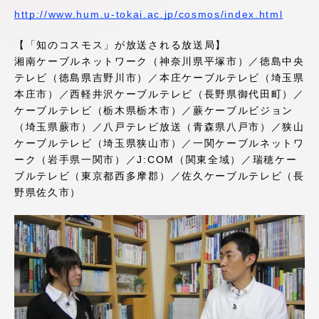
アクセス情報
http://www.hum.u-tokai.ac.jp/cosmos/index.html
【「知のコスモス」が放送される放送局】
湘南ケーブルネットワーク（神奈川県平塚市）／徳島中央
品川キャンパス
湘南キャンパス
テレビ（徳島県吉野川市）／本庄ケーブルテレビ（埼玉県
伊勢原キャンパス
静岡キャンパス
本庄市）／西軽井沢ケーブルテレビ（長野県御代田町）／
ケーブルテレビ（栃木県栃木市）／蕨ケーブルビジョン
熊本キャンパス
阿蘇くまもと
（埼玉県蕨市）／八戸テレビ放送（青森県八戸市）／狭山
臨空キャンパス
ケーブルテレビ（埼玉県狭山市）／一関ケーブルネットワ
ーク（岩手県一関市）／J:COM（関東全域）／瑞穂ケー
札幌キャンパス
ブルテレビ（東京都西多摩郡）／佐久ケーブルテレビ（長
野県佐久市）