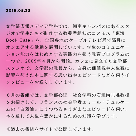
受験・入学案内
2016.05.23
学生生活
文学部広報メディア学科では、湘南キャンパスにあるスタ
ジオで学生たちが制作する教養番組知のコスモス「東海
グローバルネットワーク
Book Cafe」を、全国各地のケーブルテレビ局で隔月に
オンエアする活動を展開しています。学生のコミュニケー
ション能力をはじめとする実践力を養う教育プログラムの
学外連携
一つで、2009年４月から開始。カフェに見立てた文学部
スタジオで、文学部の教員から、自身の価値観や人生観に
学園ネットワーク
影響を与えた本に関する思い出やエピソードなどを伺うイ
ンタビューをお送りしています。
各種情報・お問い合わせ
６月の番組では、文学部心理・社会学科の石垣尚志准教授
をお招きして、フランスの社会学者エミール・デュルケー
ムの『自殺論』にまつわるさまざまなエピソードを伺い、
本を通して人生を豊かにするための知識を学びます。
※過去の番組をサイトで公開しています。