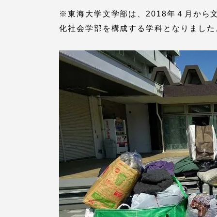
留学生への情報 – TOKAI
※東海大学文学部は、2018年４月か
Inbound
化社会学部を構成する学科となりました
キャリア
情報）
海外ネットワーク
Global Programs
外国人研究者
特色ある国際活動
グローバル大学へ向けた取り組
みのための基本理念