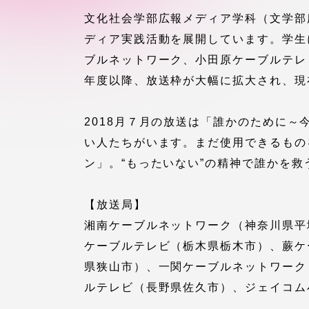
付属図書
文化社会学部広報メディア学科（文学部
在学生の皆様
ディア実践活動を展開しています。学生
東海大学
ブルネットワーク、小田原ケーブルテレ
保護者の方
年度以降、放送枠が大幅に拡大され、現
教育・研究組織について
2018月７月の放送は「誰かのために
い人たちがいます。まだ使用できるもの
ン」。“もったいない”の精神で誰かを
グローバルネットワーク
学外連
【放送局】
グローバルネットワーク
学外連携
湘南ケーブルネットワーク（神奈川県平
ケーブルテレビ（栃木県栃木市）、蕨ケ
海外派遣留学プログラム –
産官学連
県狭山市）、一関ケーブルネットワーク
TOKAI Outbound
ルテレビ（長野県佐久市）、ジェイコム
地域連携