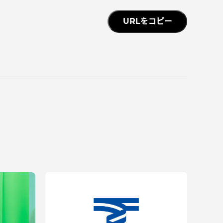
っての
URLをコピー
認証評価
中文