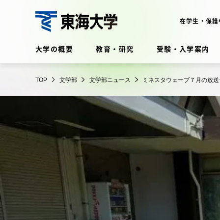
コ
ン
在学生・保護
テ
文
ン
大学の概要
教育・研究
受験・入学案内
学
ツ
部
に
在学生・保護者向けポータル
TOP
文学部
文学部ニュース
ミネスタウェーブ７月の放送
ス
（TIPS）
キ
ッ
プ
大学の概要
教育・
大学の概要
教育・研
理念・歴史
学部・学