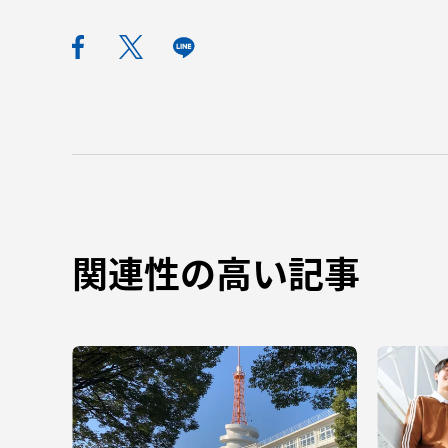
TOKAIスポーツ
教育研究上の目的
及び養成する人材
像と３つのポリシ
ー
関連性の高い記事
資料請求
お問い