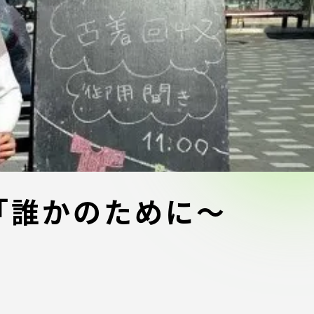
ブラ
スポーツインフォ
ToCoチャレ
海外研修航海
キャリア就職（学内向け情報）
資料
「誰かのために～