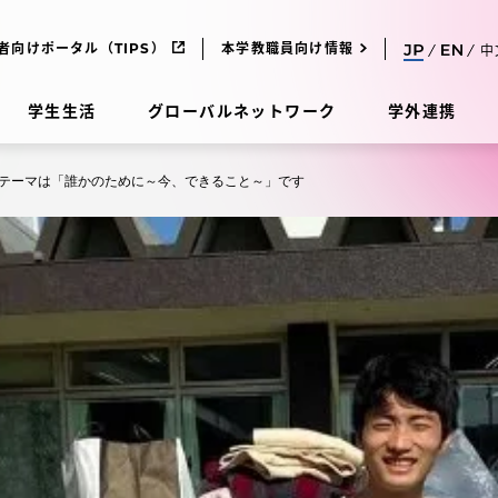
者向けポータル（TIPS）
本学教職員向け情報
中
学生生活
グローバルネットワーク
学外連携
テーマは「誰かのために～今、できること～」です
受験・入学案内
研究
受験・入学案内
究
受験・入学案内
科
入試制度