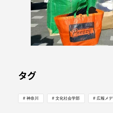
語学教育センター
アク
品川キャン
タグ
阿蘇くまも
臨空キャン
神奈川
文化社会学部
広報メデ