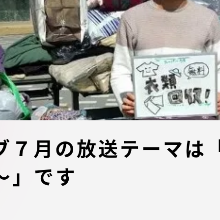
デジタルパンフレットライ
リー
受験イベント
テム
入学案内
ター
学費
・体制
東海大学会員サイト案内（
ブ７月の放送テーマは
請求）
・施設
～」です
出願方法
合否発表・入学手続