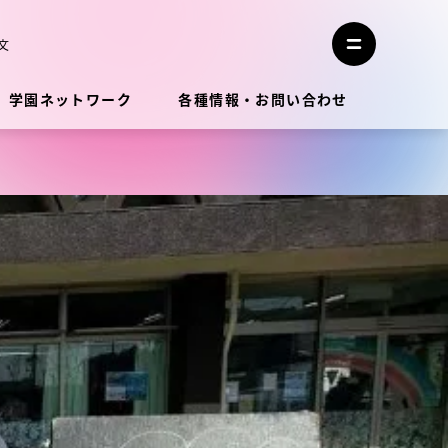
メ
ニ
文
メ
ュ
ニ
ー
ュ
を
学園ネットワーク
各種情報・お問い合わせ
ー
閉
を
じ
開
る
く
教員・研究者ガイド
学生生活
学生生活
学生生活サポート