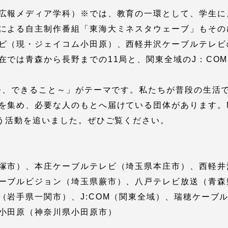
館
広報メディア学科）※では、教育の一環として、学生に
による自主制作番組「東海大ミネスタウェーブ」もそのひ
奨学金
 教員・研究者ガイド
ビ（現・ジェイコム小田原）、西軽井沢ケーブルテレビの
在では青森から長野までの11局と、関東全域のJ：CO
～今、できること～」がテーマです。私たちが普段の生活
を集め、必要な人のもとへ届けている団体があります。N
救う活動を追いました。ぜひご覧ください。
携
学園ネットワーク
学園ネットワーク
塚市）、本庄ケーブルテレビ（埼玉県本庄市）、西軽井
ーブルビジョン（埼玉県蕨市）、八戸テレビ放送（青森
携
厚生施設
（岩手県一関市）、J:COM（関東全域）、瑞穂ケーブ
小田原（神奈川県小田原市）
学園関連機関