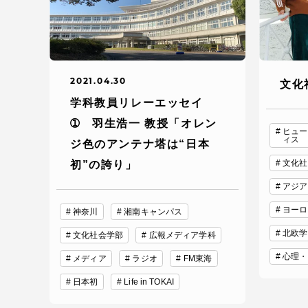
2021.04.30
文化
学科教員リレーエッセイ
➀ 羽生浩一 教授「オレン
ヒュー
ィス
ジ色のアンテナ塔は“日本
文化社
初”の誇り」
アジア
ヨーロ
神奈川
湘南キャンパス
北欧学
文化社会学部
広報メディア学科
心理・
メディア
ラジオ
FM東海
日本初
Life in TOKAI