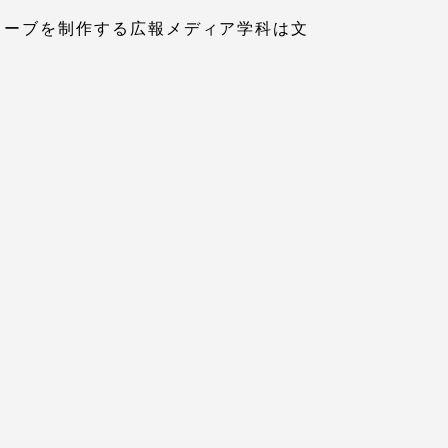
ェーブを制作する広報メディア学科は文
プライバシーポリシー
免責事項
お問い合わせ
情報の公表
本学教職員向け情報