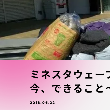
東海大学の障がい学生支援に関
大学院
する取り組みについて
教育方針
東海大学環境憲章
教育シス
ダイバーシティ推進
教育セン
中期目標
研究支援
学則・諸規程
ミネスタウェー
スポーツ
今、できること
コンプライアンス
研究所
キャンパス案内
2018.06.22