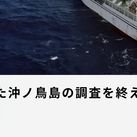
デジタルパンフレットライ
リー
受験イベント
テム
入学案内
ター
学費
・体制
東海大学会員サイト案内（
た沖ノ鳥島の調査を終
請求）
・施設
出願方法
合否発表・入学手続