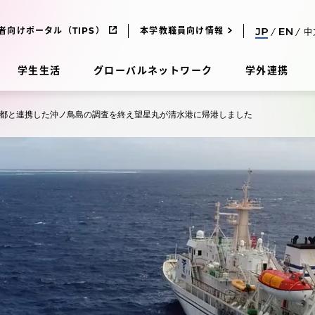
者向けポータル（TIPS）
本学教職員向け情報
中
学生生活
グローバルネットワーク
学外連携
都と連携した沖ノ鳥島の調査を終え望星丸が清水港に帰港しました
受験・入学案内
研究
受験・入学案内
究
受験・入学案内
科
入試制度