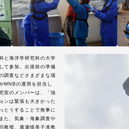
卒業にあた
ニュースリリース
アンケート
科と海洋学研究科の大学
して参加。出港前の準備
の調査などさまざまな場
やMNBの運用を担当し
究室のメンバーは、「強
合わせ
在学生・保護者向けポータル（TIPS）
本学教職員向け情報
ョンは緊張も大きかった
っとうすることで無事に
また、気象・海象調査や
川教授、廣瀬慎美子准教