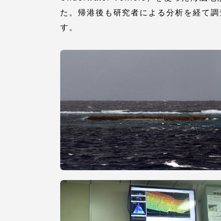
語学教育センター
た。帰港後も研究者による分析を経て調
す。
アク
品川キャン
阿蘇くまも
臨空キャン