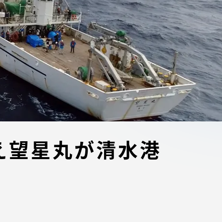
ブラ
スポーツインフォ
ToCoチャレ
海外研修航海
キャリア就職（学内向け情報）
資料
え望星丸が清水港