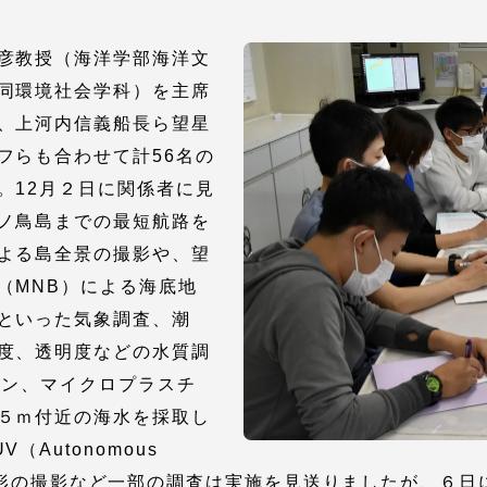
彦教授（海洋学部海洋文
就職（採用担当者向け
卒業生サービス
同環境社会学科）を主席
、上河内信義船長ら望星
関連教育機関
フらも合わせて計56名の
。12月２日に関係者に見
ノ鳥島までの最短航路を
よる島全景の撮影や、望
（MNB）による海底地
といった気象調査、潮
度、透明度などの水質調
トン、マイクロプラスチ
５ｍ付近の海水を採取し
Autonomous
使った海底地形の撮影など一部の調査は実施を見送りましたが、