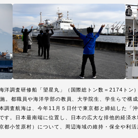
館
奨学金
 教員・研究者ガイド
携
学園ネットワーク
海洋調査研修船「望星丸」（国際総トン数＝2174トン
学園ネットワーク
実施。都職員や海洋学部の教員、大学院生、学生らで構成
本調査航海は、今年11月５日付で東京都と締結した「
です。日本最南端に位置し、日本の広大な排他的経済水
携
厚生施設
京都小笠原村）について、周辺海域の維持・保全や利活
学園関連機関