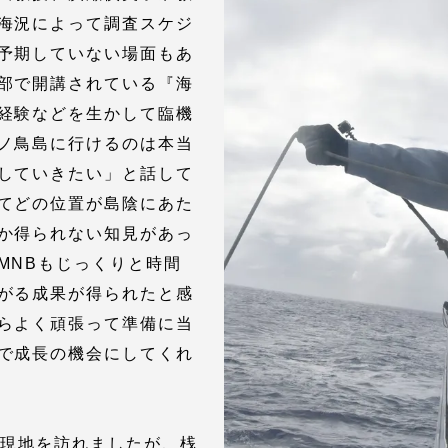
海況によって調査スケジ
予期していない場面もあ
部で開講されている『海
経験などを生かして臨機
ノ鳥島に行けるのは本当
していきたい」と話して
てどの位置が島陰にあた
か得られない知見があっ
MNBもじっくりと時間
がる成果が得られたと感
らよく頑張って準備に当
で成長の機会にしてくれ
に現地を訪れましたが、桟