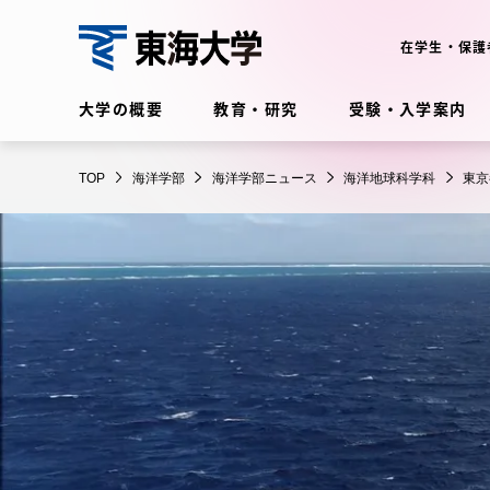
コ
ン
在学生・保護
テ
海
ン
大学の概要
教育・研究
受験・入学案内
洋
ツ
学
に
在学生・保護者向けポータル
部
TOP
海洋学部
海洋学部ニュース
海洋地球科学科
東京
ス
（TIPS）
キ
ッ
プ
大学の概要
教育・
大学の概要
教育・研
理念・歴史
学部・学