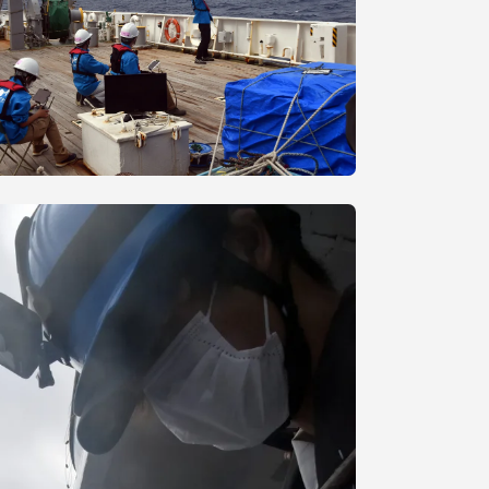
っての
認証評価
中文