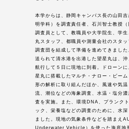
留学生への情報 – TOKAI
本学からは、静岡キャンパス長の山田吉
Inbound
キャリア
明学科）を調査責任者、石川智士教授（
情報）
調査員として、教職員や大学院生、学生
海外ネットワーク
丸スタッフ、都職員や測量会社のスタッ
調査団を結成して準備を進めてきました
Global Programs
送られて清水港を出港した望星丸は、沖
航行して５日に現地に到着。ドローンに
外国人研究者
星丸に搭載したマルチ・ナロー・ビーム
形の解析に取り組んだほか、風速や気温
特色ある国際活動
流、潮位などの海象調査、水温・塩分濃
査を実施。また、環境DNA、プランク
グローバル大学へ向けた取り組
ック、栄養塩などの調査のために、水深
みのための基本理念
ました。現地の気象条件などを踏まえAUV（
Underwater Vehicle）を