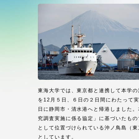
付属図書
在学生の皆様
東海大学
保護者の方
教育・研究組織について
グローバルネットワーク
学外連
東海大学では、東京都と連携して本学の
グローバルネットワーク
学外連携
を12月５日、６日の２日間にわたって
日に静岡市・清水港へと帰港しました。
究調査実施に係る協定」に基づいたもの
海外派遣留学プログラム –
産官学連
TOKAI Outbound
として位置づけられている沖ノ鳥島（東
としています。
地域連携