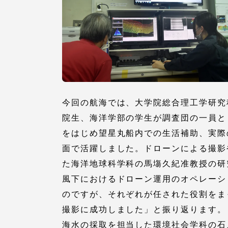
TOKAIスポーツ
教育研究上の目的
及び養成する人材
今回の航海では、大学院総合理工学研究
像と３つのポリシ
院生、海洋学部の学生が調査団の一員と
ー
をはじめ望星丸船内での生活補助、実際
面で活躍しました。ドローンによる撮影
た海洋地球科学科の馬塲久紀准教授の研
資料請求
お問い
風下におけるドローン運用のオペレーシ
のですが、それぞれが任された役割をま
撮影に成功しました」と振り返ります。
海水の採取を担当した環境社会学科の石