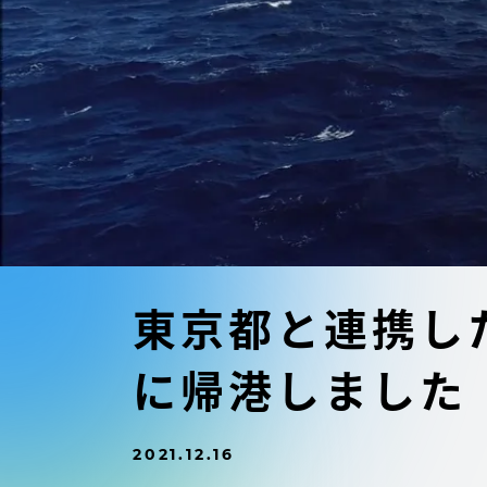
東海大学の障がい学生支援に関
大学院
する取り組みについて
教育方針
東海大学環境憲章
教育シス
ダイバーシティ推進
教育セン
中期目標
研究支援
学則・諸規程
東京都と連携し
スポーツ
に帰港しました
コンプライアンス
研究所
キャンパス案内
2021.12.16