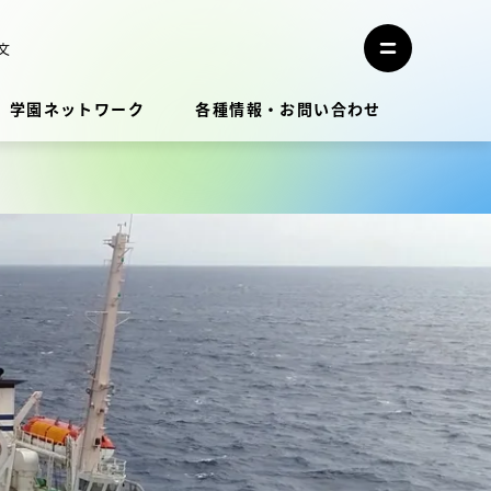
メ
ニ
文
メ
ュ
ニ
ー
ュ
を
学園ネットワーク
各種情報・お問い合わせ
ー
閉
を
じ
開
る
く
教員・研究者ガイド
学生生活
学生生活
学生生活サポート