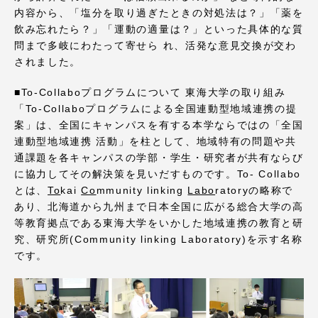
TOKAIスポーツ
内容から、「塩分を取り過ぎたときの対処法は？」「薬を
飲み忘れたら？」「運動の適量は？」といった具体的な質
問まで多岐にわたって寄せら れ、活発な意見交換が交わ
されました。
ニュースリリース
■To-Collaboプログラムについて 東海大学の取り組み
「To-Collaboプログラムによる全国連動型地域連携の提
案」は、全国にキャンパスを有する本学ならではの「全国
連動型地域連携 活動」を柱として、地域特有の問題や共
卒業にあたってのアンケート
通課題を各キャンパスの学部・学生・研究者が共有ならび
に協力してその解決策を見いだすものです。To- Collabo
とは、
To
kai
Co
mmunity linking
Labo
ratoryの略称で
あり、北海道から九州まで日本全国に広がる総合大学の高
等教育拠点である東海大学をいかした地域連携の教育と研
認証評価
究、研究所(Community linking Laboratory)を示す名称
です。
教育研究上の目的及び養成する人材像と３つの
ポリシー