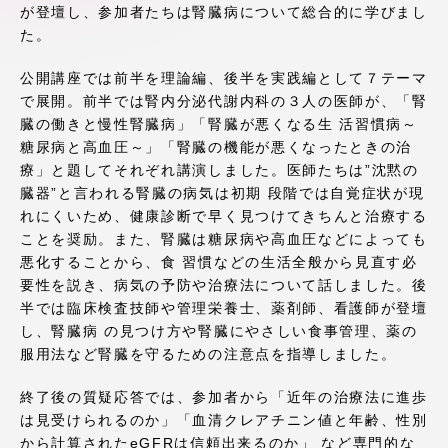
が登壇し、参加者たちは腎臓病について総合的に学びまし
アクセス情報
た。
公開講座では前半を理論編、後半を実践編として７テーマ
品川キャンパス
湘南キャンパス
で展開。前半では腎内分泌代謝内科の３人の医師が、「腎
臓の働きと慢性腎臓病」「腎臓が悪くなる生 活習慣病～
伊勢原キャンパス
静岡キャンパス
糖尿病と高血圧～」「腎臓の機能が悪くなったときの治
熊本キャンパス
阿蘇くまもと
療」と題してそれぞれ講演しました。医師たちは”沈黙の
臨空キャンパス
臓器”と言われる腎臓の病気は初期 段階では自覚症状が現
れにくいため、健康診断で早く見つけてきちんと治療する
札幌キャンパス
ことを奨励。また、腎臓は糖尿病や高血圧などによっても
悪化することから、食 習慣などの生活全般から見直す必
要性を説き、病気の予防や治療法について話しました。後
半では臨床検査技師や管理栄養士、薬剤師、看護師が登壇
し、腎臓病 の見つけ方や腎臓にやさしい食事管理、薬の
服用法など腎臓を守るための注意点を指導しました。
終了後の質疑応答では、参加者から「近年の治療法に進歩
は見受けられるのか」「血清クレアチニン値と年齢、性別
から計算されたeGFRは信頼出来るのか」 など専門的な