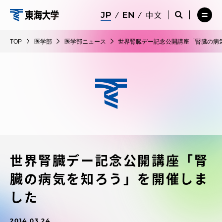
コ
メ
サ
中文
ニ
イ
サ
メ
ン
ュ
ト
医
イ
ニ
テ
ー
検
ト
ュ
学
TOP
医学部
医学部ニュース
世界腎臓デー記念公開講座「腎臓の病
を
索
検
ー
在学生・保護者向けポータル（TIPS）
ン
閉
を
部
索
を
ツ
じ
閉
を
開
る
じ
開
く
に
る
く
受験・入学案内
ス
キ
ッ
教員・研究者ガイド
プ
世界腎臓デー記念公開講座「腎
大学の概要
臓の病気を知ろう」を開催しま
教育・研究
した
2014.03.24