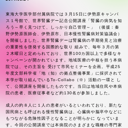
受験・入学案内
東海大学医学部付属病院では３月15日に伊勢原キャンパ
学生生活
ス１号館で、世界腎臓デー記念公開講座「腎臓の病気を知
ろう～早く見つけて、しっかり自己管理～」 （後援：秦
野伊勢原医師会、伊勢原市、日本慢性腎臓病対策協議会）
グローバルネットワーク
を開催しました。世界腎臓デーは腎臓病の早期発見と治療
の重要性を啓発する国際的な取り 組みで、毎年３月の第
学外連携
２木曜日と定められており、世界100カ国以上で多様なキ
ャンペーンが開かれています。地域医療の中核を担う本病
院では、その主旨を 受けて市民セミナーを企画。平成25
学園ネットワーク
年度文部科学省「地（知）の拠点整備事業」に採択されて
本学が取り組んでいるTo-Collabo（※）活動の一環と し
て、公開講座を開催したものです。当日は地域住民や本病
各種情報・お問い合わせ
院の患者、医療従事者など約130名が参加しました。
成人の約８人に１人の患者がいるといわれており、新たな
国民病とも呼ばれる慢性腎臓病は、心臓病や脳卒中などに
もつながる危険性因子となることが明らかに なっていま
す。今回の公開講座では本病院のさまざまな職種の専門家