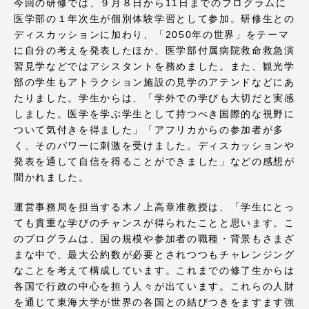
TOKAIスポーツ
今回の研修では、９月８日から11日までのプログラムに
医学部の１年次生が個別体験学習として参加。研修生との
ディスカッションに加わり、「2050年の世界」をテーマ
に自分の考えを発表したほか、医学部付属病院救命救急演
習見学などではアシスタントを務めました。また、観光学
ニュースリリース
部の学生もアトラクション施設の見学のアテンドなどにあ
たりました。学生からは、「学外での学びも大切だと実感
しました。医学を学ぶ学生として持つべき国際的な視野に
ついて気付きを得ました」「アフリカからの参加者が多
卒業にあたってのアンケート
く、そのパワーに刺激を受けました。ディスカッションや
発表を通して自信を得ることができました」などの感想が
聞かれました。
運営事務局を担当する木ノ上高章准教授は、「学生にとっ
認証評価
ても貴重な学びのチャンスが得られたことと思います。こ
のプログラムは、国の規模や参加者の職種・背景もさまざ
まな中で、最大公約数が必要とされつつもチャレンジング
なことを考えて構成しています。これまでの修了生からは
教育研究上の目的及び養成する人材像と３つの
各国で行政の中心を担う人々が出ています。これらの人財
ポリシー
を通じて東海大学が世界の各国との結びつきをますます強