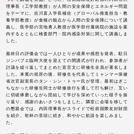
アクセス情報
理事長（工学部教授）が人間の安全保障とエネルギー問題
をテーマに、吉川直人学長補佐（グローバル推進担当・教
養学部教授）が食糧の観点から人間の安全保障について講
品川キャンパス
湘南キャンパス
義し、医学部の宮地勇人教授が医学部付属病院の施設を案
内するとともに検査部門・院内感染対策に関して講義しま
伊勢原キャンパス
静岡キャンパス
した。
熊本キャンパス
阿蘇くまもと
最終日の評価会では一人ひとりが成果や感想を発表。駐日
臨空キャンパス
ジンバブエ臨時大使を迎えての閉講式が行われ、参加者が
討議を繰り返してまとめた宣言文に研修生全員が署名しま
札幌キャンパス
した。来賓の祝辞の後、研修生を代表してミャンマー保健
省次官副室長のタン・シン・トゥー氏が登壇。最初はぎこ
ちなかった研修生同士が研修旅行を通して打ち解け、互い
に切磋琢磨しながら団結して学びを深めていった様子を振
り返り、感謝のあいさつをしました。隣室に会場を移して
の懇親会では、内田理事長がスライドで松前国際友好財団
を紹介。乾杯の音頭に続き、和やかに歓談を楽しみまし
た。