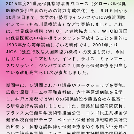
受験・入学案内
2015年度21世紀保健指導者養成コース（グローバル保健
医療政策担当者のための能力育成強化）を、９月６日から
10月９日まで、本学の伊勢原キャンパスやJICA横浜国際
学生生活
センター（神奈川県横浜市）などで実施しました。これ
は、世界保健機構（WHO）と連携協力して、WHO加盟国
グローバルネットワーク
の保健医療の中核を担うスタッフを育成することを目的に
1996年から毎年実施している研修です。2001年より
JICA（独立行政法人国際協力機構）の支援も受け、今回
学外連携
はガボン、ギニアビサウ、インド、ラオス、ミャンマー、
スワジランド、ジンバブエの７カ国から保健医療を担当し
ている政府高官ら11名が参加しました。
学園ネットワーク
期間中は、５週間にわたり講義やワークショップを実施。
各種情報・お問い合わせ
広島で原爆ドームや平和資料館、赤十字原爆病院を見学
し、神戸と京都ではWHOの関係施設や薬品会社を視察す
る研修旅行も実施しました。また、聖路加国際病院院長、
フランス大使館科学技術部担当公使、コンゴ民主共和国保
健省学校保健部チーフ、ベトナム保健省健康戦略政策研究
所所長ら、多彩な講師陣が保健医療をめぐる幅広い分野に
ついて講義を実施。さらに、松前国際友好財団の内田裕久