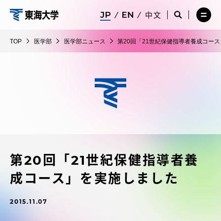
コ
メ
サ
中文
ニ
イ
サ
メ
ン
ュ
ト
医
イ
ニ
テ
ー
検
ト
ュ
学
TOP
医学部
医学部ニュース
第20回「21世紀保健指導者養成コー
を
索
検
ー
在学生・保護者向けポータル（TIPS）
ン
閉
を
部
索
を
ツ
じ
閉
を
開
る
じ
開
く
に
る
く
受験・入学案内
ス
キ
ッ
教員・研究者ガイド
プ
第20回「21世紀保健指導者養
大学の概要
成コース」を実施しました
教育・研究
2015.11.07