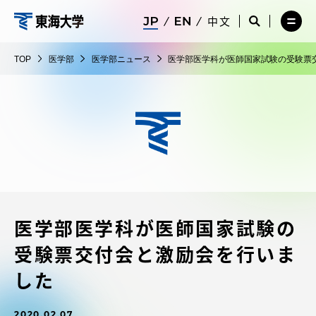
コ
メ
サ
中文
ニ
イ
サ
メ
ン
ュ
ト
医
イ
ニ
テ
ー
検
ト
ュ
学
TOP
医学部
医学部ニュース
医学部医学科が医師国家試験の受験票
を
索
検
ー
在学生・保護者向けポータル（TIPS）
ン
閉
を
部
索
を
ツ
じ
閉
を
開
る
じ
開
く
に
る
く
受験・入学案内
ス
キ
ッ
教員・研究者ガイド
プ
医学部医学科が医師国家試験の
大学の概要
受験票交付会と激励会を行いま
教育・研究
した
2020.02.07