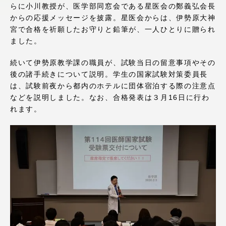
らに小川教授が、医学部同窓会である星医会の鄭義弘会長
アクセス情報
からの応援メッセージを披露。星医会からは、伊勢原大神
宮で合格を祈願したお守りと鉛筆が、一人ひとりに贈られ
ました。
品川キャンパス
湘南キャンパス
続いて伊勢原教学課の職員が、試験当日の留意事項やその
伊勢原キャンパス
静岡キャンパス
後の諸手続きについて説明。学生の国家試験対策委員長
熊本キャンパス
阿蘇くまもと
は、試験前夜から都内のホテルに団体宿泊する際の注意点
臨空キャンパス
などを説明しました。なお、合格発表は３月16日に行わ
れます。
札幌キャンパス