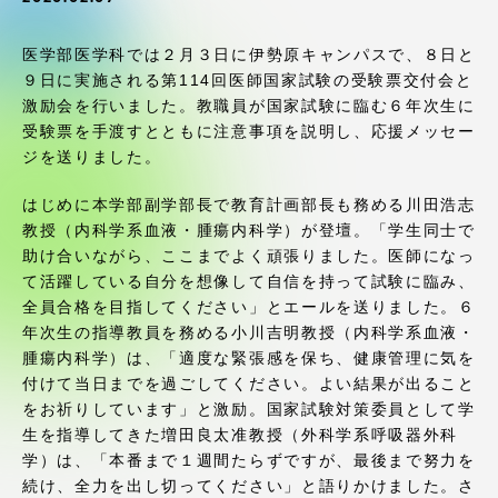
受験・入学案内
医学部医学科では２月３日に伊勢原キャンパスで、８日と
学生生活
９日に実施される第114回医師国家試験の受験票交付会と
激励会を行いました。教職員が国家試験に臨む６年次生に
受験票を手渡すとともに注意事項を説明し、応援メッセー
グローバルネットワーク
ジを送りました。
はじめに本学部副学部長で教育計画部長も務める川田浩志
学外連携
教授（内科学系血液・腫瘍内科学）が登壇。「学生同士で
助け合いながら、ここまでよく頑張りました。医師になっ
学園ネットワーク
て活躍している自分を想像して自信を持って試験に臨み、
全員合格を目指してください」とエールを送りました。６
年次生の指導教員を務める小川吉明教授（内科学系血液・
各種情報・お問い合わせ
腫瘍内科学）は、「適度な緊張感を保ち、健康管理に気を
付けて当日までを過ごしてください。よい結果が出ること
をお祈りしています」と激励。国家試験対策委員として学
生を指導してきた増田良太准教授（外科学系呼吸器外科
学）は、「本番まで１週間たらずですが、最後まで努力を
続け、全力を出し切ってください」と語りかけました。さ