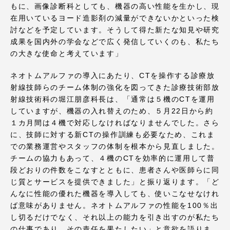
TOKAIスポーツ
もに、画像診断科としても、機器の高い性能を生かし、現
在用いているヨード造影剤の減量ができないかといった検
討などを予定しています。そうして得た新たな知見や研究
成果を国内外の学会などで広く発信していくのも、私たち
の大きな使命と考えています」
ニュースリリース
ネオトムアルファの導入にあたり、CTを操作する診療放
射線技師らのチーム体制の強化を図ってきた診療技術部放
射線技術科の堀江朋彦科長は、「通常は５機のCTを運用
卒業にあたってのアンケート
していますが、機器の入れ替えのため、５月22日から約
１カ月間は４機で対応しなければなりませんでした。さら
に、技師に対する新CTの操作訓練も必要なため、これま
での業務運営やスタッフの体制を根本から見直しました。
チームの協力もあって、４機のCTを効率的に運用して普
認証評価
段どおりの件数をこなすとともに、患者さんや医師らに同
じ質とサービスを提供できました」と振り返ります。「ど
んなに性能の優れた機器を導入しても、使いこなせなけれ
ば意味がありません。ネオトムアルファの性能を100％出
教育研究上の目的及び養成する人材像と３つの
し切るだけでなく、それ以上の能力を引き出すのが私たち
ポリシー
の仕事であり、その責任を果たしたい」と意欲を語りま