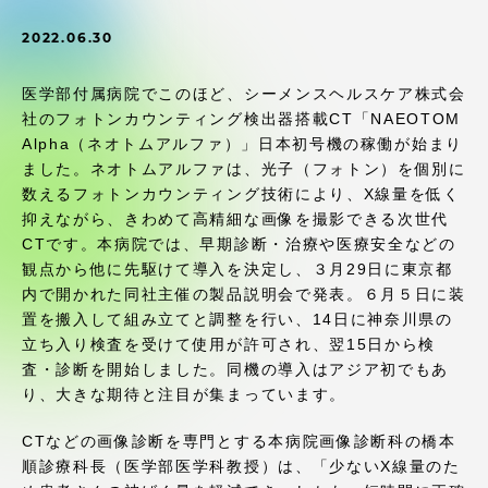
受験・入学案内
2022.06.30
学生生活
医学部付属病院でこのほど、シーメンスヘルスケア株式会
社のフォトンカウンティング検出器搭載CT「NAEOTOM
グローバルネットワーク
Alpha（ネオトムアルファ）」日本初号機の稼働が始まり
ました。ネオトムアルファは、光子（フォトン）を個別に
数えるフォトンカウンティング技術により、X線量を低く
学外連携
抑えながら、きわめて高精細な画像を撮影できる次世代
CTです。本病院では、早期診断・治療や医療安全などの
学園ネットワーク
観点から他に先駆けて導入を決定し、３月29日に東京都
内で開かれた同社主催の製品説明会で発表。６月５日に装
置を搬入して組み立てと調整を行い、14日に神奈川県の
各種情報・お問い合わせ
立ち入り検査を受けて使用が許可され、翌15日から検
査・診断を開始しました。同機の導入はアジア初でもあ
り、大きな期待と注目が集まっています。
CTなどの画像診断を専門とする本病院画像診断科の橋本
順診療科長（医学部医学科教授）は、「少ないX線量のた