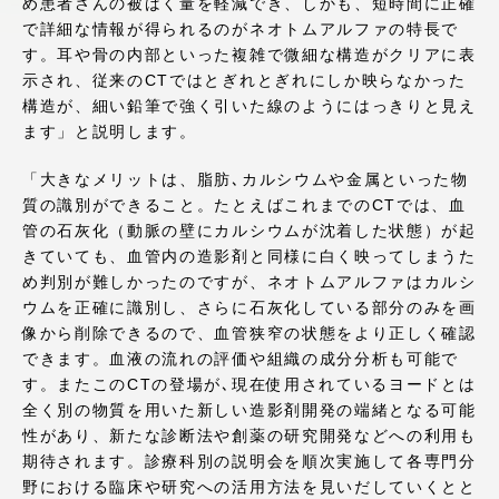
め患者さんの被ばく量を軽減でき、しかも、短時間に正確
アクセス情報
で詳細な情報が得られるのがネオトムアルファの特長で
す。耳や骨の内部といった複雑で微細な構造がクリアに表
示され、従来のCTではとぎれとぎれにしか映らなかった
品川キャンパス
湘南キャンパス
構造が、細い鉛筆で強く引いた線のようにはっきりと見え
ます」と説明します。
伊勢原キャンパス
静岡キャンパス
「大きなメリットは、脂肪､カルシウムや金属といった物
熊本キャンパス
阿蘇くまもと
質の識別ができること。たとえばこれまでのCTでは、血
臨空キャンパス
管の石灰化（動脈の壁にカルシウムが沈着した状態）が起
札幌キャンパス
きていても、血管内の造影剤と同様に白く映ってしまうた
め判別が難しかったのですが、ネオトムアルファはカルシ
ウムを正確に識別し、さらに石灰化している部分のみを画
像から削除できるので、血管狭窄の状態をより正しく確認
できます。血液の流れの評価や組織の成分分析も可能で
す。またこのCTの登場が､現在使用されているヨードとは
全く別の物質を用いた新しい造影剤開発の端緒となる可能
性があり、新たな診断法や創薬の研究開発などへの利用も
期待されます。診療科別の説明会を順次実施して各専門分
野における臨床や研究への活用方法を見いだしていくとと