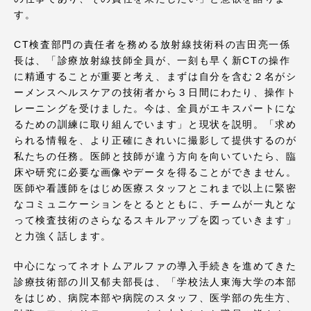
す。
CT検査部門の責任者を務める放射線技術科の吉田亮一係
長は、「診療放射線技師全員が、一刻も早く新CTの操作
に精通することが重要と考え、まずは自分を含む２名がシ
資料請求
お問い合わせ
ーメンスヘルスケアの技術者から３日間にわたり、操作ト
在学生・保護者向けポータル（TIPS）
本学教職員向け情報
レーニングを受けました。今は、全員がエキスパートにな
るための訓練に取り組んでいます」と現状を説明。「求め
中文
られる情報を、より正確にきれいに撮影して提供するのが
私たちの任務。医師と技師が違う方向を向いていたら、臨
床や研究に必要な画像やデータを得ることができません。
医師や看護師をはじめ医療スタッフとこれまで以上に緊密
なコミュニケーションをとるとともに、チームが一丸とな
って検査技術のさらなるスキルアップを図っていきます」
と力強く話します。
中心になってネオトムアルファの導入手続きを進めてきた
診療技術部の川又郁夫部長は、「学校法人東海大学の本部
をはじめ、病院本部や病院のスタッフ、医学部の先生方、