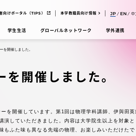
者向けポータル（TIPS）
本学教職員向け情報
中
学生生活
グローバルネットワーク
学外連携
ーを開催しました。
受験・入学案内
ーを開催しました。
研究
受験・入学案内
究
受験・入学案内
ナーを開催しています。第1回は物理学科講師、伊與田
科
入試制度
講演していただきました。内容は大学院生以上を対象と
味もふた味も異なる先端の物理、お楽しみいただけたで