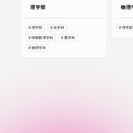
語学教育センター
理学部
物理
理学部
化学科
理学部
情報数理学科
数学科
物理学科
アク
品川キャン
阿蘇くまも
臨空キャン