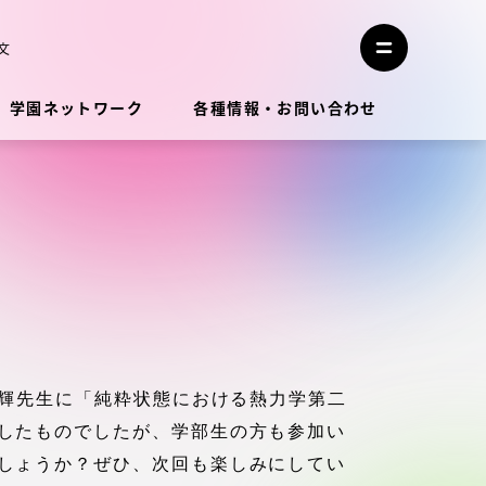
メ
ニ
文
メ
ュ
ニ
ー
ュ
を
学園ネットワーク
各種情報・お問い合わせ
ー
閉
を
じ
開
る
く
教員・研究者ガイド
学生生活
学生生活
英輝先生に「純粋状態における熱力学第二
学生生活サポート
したものでしたが、学部生の方も参加い
しょうか？ぜひ、次回も楽しみにしてい