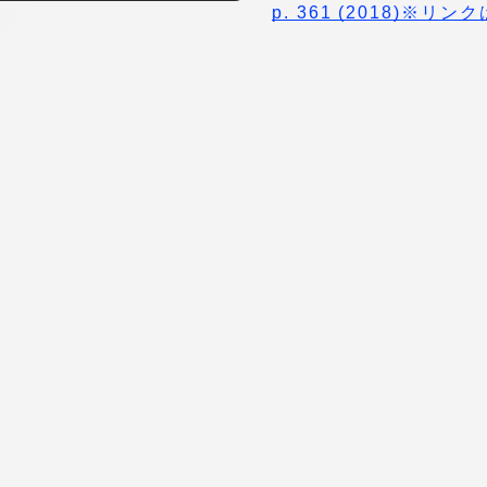
館
p. 361 (2018)※リ
奨学金
 教員・研究者ガイド
携
学園ネットワーク
学園ネットワーク
携
厚生施設
学園関連機関