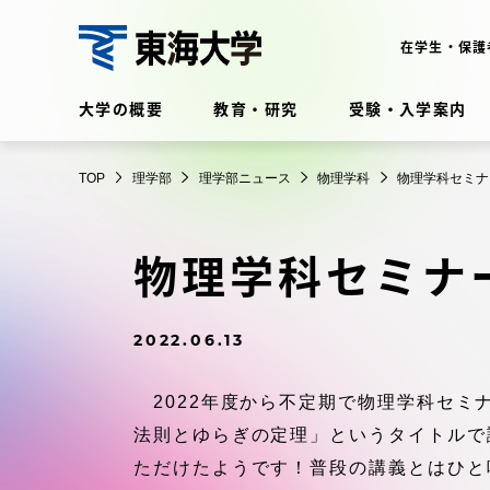
コ
ン
在学生・保護
テ
理
ン
大学の概要
教育・研究
受験・入学案内
学
ツ
部
に
在学生・保護者向けポータル
TOP
理学部
理学部ニュース
物理学科
物理学科セミナ
ス
（TIPS）
キ
ッ
物理学科セミナ
プ
大学の概要
教育・
2022.06.13
大学の概要
教育・研
2022年度から不定期で物理学科セミ
理念・歴史
学部・学
法則とゆらぎの定理」というタイトルで
ただけたようです！普段の講義とはひと