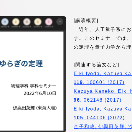
デジタルパンフレットライ
リー
[講演概要]
受験イベント
近年、人工量子系にお
す。このセミナーでは、
テム
入学案内
の定理を量子力学から理
ター
[関連する論文など]
学費
Eiki Iyoda, Kazuya K
・体制
119
, 100601 (2017)
東海大学会員サイト案内（
Kazuya Kaneko, Eiki 
請求）
・施設
96
, 062148 (2017)
Eiki Iyoda, Kazuya K
出願方法
105
, 044106 (2022)
金子和哉, 伊與田英輝,
合否発表・入学手続