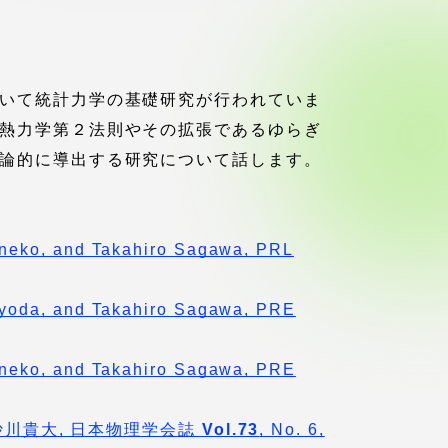
ブラ
スポーツインフォ
ToCoチャレ
いて統計力学の基礎研究が行われていま
熱力学第２法則やその拡張であるゆらぎ
海外研修航海
論的に導出する研究について話します。
キャリア就職（学内向け情報）
aneko, and Takahiro Sagawa, PRL
資料
Iyoda, and Takahiro Sagawa, PRE
aneko, and Takahiro Sagawa, PRE
 沙川貴大, 日本物理学会誌
Vol.73
, No. 6,