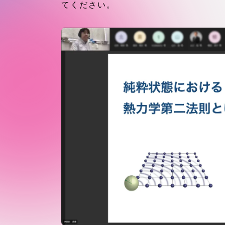
東海大学の障がい学生支援に関
大学院
てください。
する取り組みについて
教育方針
東海大学環境憲章
教育シス
ダイバーシティ推進
教育セン
中期目標
研究支援
学則・諸規程
スポーツ
コンプライアンス
研究所
キャンパス案内