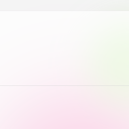
っての
認証評価
中文