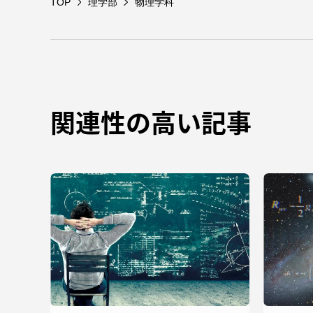
TOP
理学部
物理学科
留学生への情報 – TOKAI
Inbound
キャリア
情報）
海外ネットワーク
関連性の高い記事
Global Programs
外国人研究者
特色ある国際活動
グローバル大学へ向けた取り組
みのための基本理念