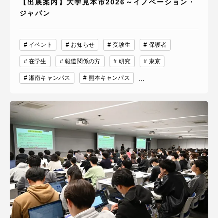
【出展案内】大学見本市2026～イノベーション・
ジャパン
イベント
お知らせ
受験生
保護者
在学生
報道関係の方
研究
東京
湘南キャンパス
熊本キャンパス
...