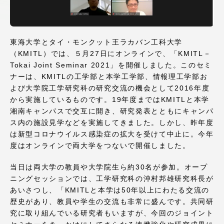
アクセス情報
東海大学とタイ・モンクット王ラカバン工科大学
品川キャンパス
湘南キャンパス
（KMITL）では、５月27日にオンラインで、「KMITL－
Tokai Joint Seminar 2021」を開催しました。このセミ
伊勢原キャンパス
静岡キャンパス
ナーは、KMITLの工学部と本学工学部、情報理工学部お
熊本キャンパス
阿蘇くまもと
よび大学院工学研究科の研究交流の機会として2016年度
臨空キャンパス
から実施しているものです。19年度まではKMITLと本学
湘南キャンパスで交互に開き、研究発表とともにキャンパ
札幌キャンパス
ス内の施設見学などを実施してきました。しかし、昨年度
は新型コロナウイルス感染症の拡大を受けて中止に。今年
度はオンラインで両大学をつないで開催しました。
当日は両大学の教員や大学院生ら約30名が参加。オープ
ニングセッションでは、工学研究科の沖村邦雄研究科長が
あいさつし、「KMITLと本学は50年以上にわたる交流の
歴史があり、教員や学生の交流も非常に盛んです。共同研
究に取り組んでいる研究者もいますが、今回のジョイント