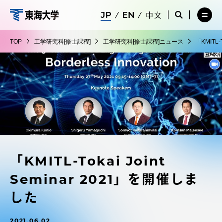
コ
メ
サ
中文
ニ
イ
サ
メ
ン
ュ
ト
工
イ
ニ
テ
ー
検
ト
ュ
学
TOP
工学研究科[修士課程]
工学研究科[修士課程]ニュース
「KMITL-
を
索
検
ー
在学生・保護者向けポータル（TIPS）
ン
閉
を
研
索
を
ツ
じ
閉
を
開
究
る
じ
開
く
に
る
科
く
受験・入学案内
ス
[修
キ
士
ッ
教員・研究者ガイド
課
プ
程]
「KMITL-Tokai Joint
大学の概要
Seminar 2021」を開催しま
教育・研究
した
2021.06.02