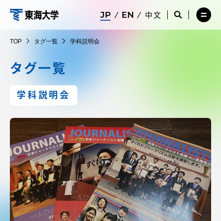
コ
メ
サ
中文
ニ
イ
サ
メ
ン
ュ
ト
イ
ニ
東
テ
ー
検
ト
ュ
TOP
タグ一覧
学科説明会
を
索
検
ー
在学生・保護者向けポータル（TIPS）
ン
閉
を
索
を
海
ツ
じ
閉
を
開
タグ一覧
る
じ
開
く
に
る
く
大
受験・入学案内
ス
学科説明会
キ
学
ッ
教員・研究者ガイド
プ
大学の概要
教育・研究