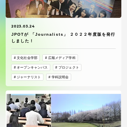
受験・入学案内
学生生活
2023.03.24
JPOTが 「Journalists」 ２０２２年度版を発行
グローバルネットワーク
しました！
学外連携
文化社会学部
広報メディア学科
オープンキャンパス
プロジェクト
学園ネットワーク
ジャーナリスト
学科説明会
各種情報・お問い合わせ