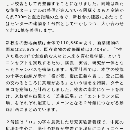
しい校舎として再整備することになりました。同地は新た
アクセス情報
な旅客ターミナルの整備が進んでいる阿蘇くまもと空港か
ら約700mと至近距離の立地で、新校舎の建設にあたって
はセンターの建物を１号館として生かしつつ、大小合わせ
品川キャンパス
湘南キャンパス
て計31棟を整備します。
伊勢原キャンパス
静岡キャンパス
新校舎の敷地面積は全体で110,550㎡あり、新築建物の
熊本キャンパス
阿蘇くまもと
面積は23,679㎡、既存建物の改修面積は3,404㎡。「“生
臨空キャンパス
きた農の力”で創造的な人材と未来を育む農学部」という
コンセプトを実現するため、講義、実習、研究が一体とな
札幌キャンパス
ったキャンパスを構築します。配置計画では、本学の校旗
の十字の白線が示す「横が愛、縦は正義を表し、愛と正義
の交わるところに真理がある」という理念を踏襲。タテと
ヨコを意識した計画としました。校舎の南北にゲートを設
け、来校者を出迎える「芝生広場」と「エントランス広
場」をそれぞれ配置し、メーンとなる２号館につながる動
線計画にまとめています。
２号館は「ロ」の字を意識した研究実験講義棟で、中庭の
広場を中心に、学生の動線が交差する場所にコミュニケー