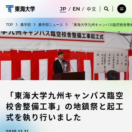
コ
メ
サ
中文
ニ
イ
サ
メ
ン
ュ
ト
農
イ
ニ
テ
ー
検
ト
ュ
学
TOP
農学部
農学部ニュース
「東海大学九州キャンパス臨空校舎整
を
索
検
ー
在学生・保護者向けポータル（TIPS）
ン
閉
を
部
索
を
ツ
じ
閉
を
開
る
じ
開
く
に
る
く
受験・入学案内
ス
キ
ッ
教員・研究者ガイド
プ
「東海大学九州キャンパス臨空
大学の概要
校舎整備工事」の地鎮祭と起工
教育・研究
式を執り行いました
2020.12.21