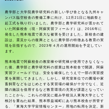
受験・入学案内
農学部と大学院農学研究科の新しい学び舎となる九州キャ
学生生活
ンパス臨空校舎の整備工事に向け、12月21日に地鎮祭と
起工式を執り行いました。農学部と農学研究科が置かれて
いた阿蘇校舎（現・阿蘇実習フィールド）は、2016年に
グローバルネットワーク
発生した熊本地震で甚大な被害を受けました。新校舎の建
設は、震災からの復興とともに農学部の特徴ある教育の実
学外連携
現を目指すもので、2023年４月の運用開始を予定してい
ます。
学園ネットワーク
熊本地震で阿蘇校舎の教室棟や研究棟が使用できなくなっ
た後、農学部と農学研究科の授業は熊本校舎で開講。阿蘇
実習フィールドでは、安全を確保したうえで一部の実習授
各種情報・お問い合わせ
業を展開してきました。しかし、研究室単位での圃場や家
畜飼育などをはじめとする実習場の確保が十分でなく、近
隣の施設を借用するなど教育環境の充実が課題となってい
たことから、これらの状況に鑑み学校法人東海大学として
検討を重ねた結果、熊本県益城町にあり熊本校舎が所管す
る、「東海大学宇宙情報センター」用地の転用を決定。新