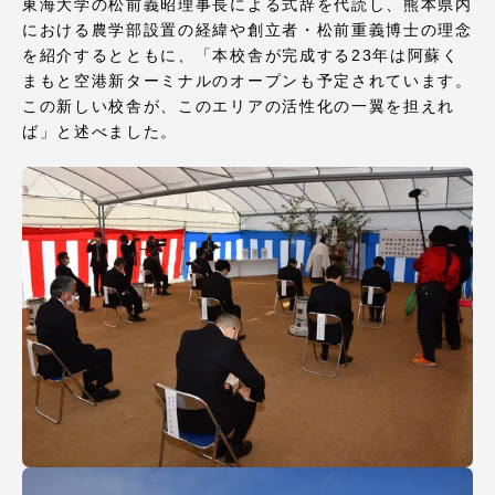
東海大学の松前義昭理事長による式辞を代読し、熊本県内
における農学部設置の経緯や創立者・松前重義博士の理念
を紹介するとともに、「本校舎が完成する23年は阿蘇く
まもと空港新ターミナルのオープンも予定されています。
この新しい校舎が、このエリアの活性化の一翼を担えれ
資料請求
お問い合わせ
ば」と述べました。
在学生・保護者向けポータル（TIPS）
本学教職員向け情報
中文