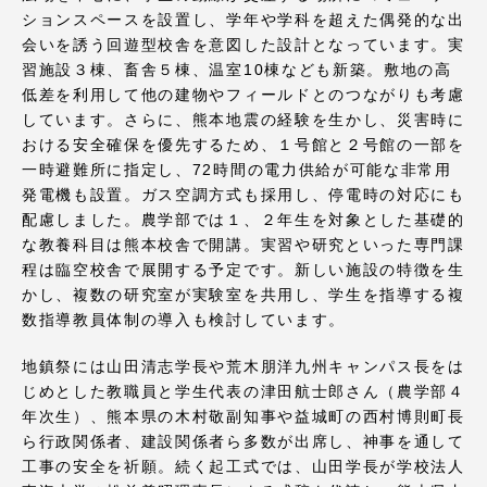
TOKAIスポーツ
ションスペースを設置し、学年や学科を超えた偶発的な出
会いを誘う回遊型校舎を意図した設計となっています。実
習施設３棟、畜舎５棟、温室10棟なども新築。敷地の高
低差を利用して他の建物やフィールドとのつながりも考慮
ニュースリリース
しています。さらに、熊本地震の経験を生かし、災害時に
おける安全確保を優先するため、１号館と２号館の一部を
一時避難所に指定し、72時間の電力供給が可能な非常用
発電機も設置。ガス空調方式も採用し、停電時の対応にも
配慮しました。農学部では１、２年生を対象とした基礎的
卒業にあたってのアンケート
な教養科目は熊本校舎で開講。実習や研究といった専門課
程は臨空校舎で展開する予定です。新しい施設の特徴を生
かし、複数の研究室が実験室を共用し、学生を指導する複
数指導教員体制の導入も検討しています。
認証評価
地鎮祭には山田清志学長や荒木朋洋九州キャンパス長をは
じめとした教職員と学生代表の津田航士郎さん（農学部４
年次生）、熊本県の木村敬副知事や益城町の西村博則町長
ら行政関係者、建設関係者ら多数が出席し、神事を通して
教育研究上の目的及び養成する人材像と３つの
工事の安全を祈願。続く起工式では、山田学長が学校法人
ポリシー