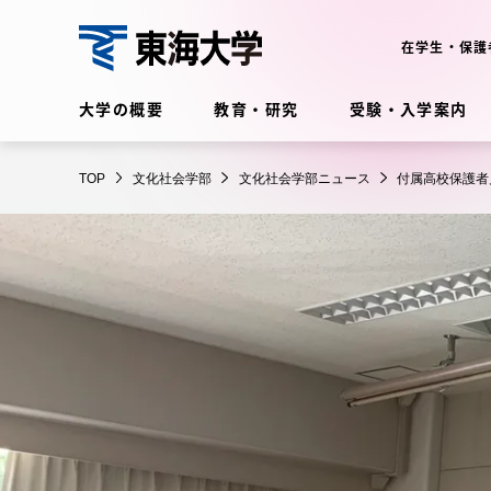
コ
ン
在学生・保護
テ
文
ン
大学の概要
教育・研究
受験・入学案内
化
ツ
社
に
在学生・保護者向けポータル
会
TOP
文化社会学部
文化社会学部ニュース
付属高校保護者
ス
（TIPS）
学
キ
部
ッ
プ
大学の概要
教育・
大学の概要
教育・研
理念・歴史
学部・学