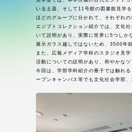
付属図書
いる土器、そして11号館の図書館見学
在学生の皆様
ほどのグループに分かれて、それぞれの
東海大学
エジプトコレクション紹介では、文化社
保護者の方
いて説明があり、実際に世界に5つしか
展示ガラス越しではないため、3500
教育・研究組織について
また、広報メディア学科のスタジオ見学
活動についての説明があり、和やかなツ
今回は、学部学科紹介の冊子では触れる
グローバルネットワーク
学外連
ープンキャンパス等でも文化社会学部、
グローバルネットワーク
学外連携
海外派遣留学プログラム –
産官学連
TOKAI Outbound
地域連携