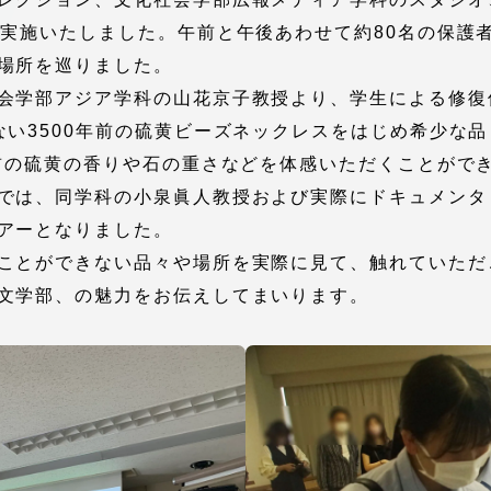
館
を実施いたしました。午前と午後あわせて約80名の保護
奨学金
場所を巡りました。
 教員・研究者ガイド
会学部アジア学科の山花京子教授より、学生による修復
ない3500年前の硫黄ビーズネックレスをはじめ希少な
年前の硫黄の香りや石の重さなどを体感いただくことがで
では、同学科の小泉眞人教授および実際にドキュメンタ
アーとなりました。
ことができない品々や場所を実際に見て、触れていただ
携
学園ネットワーク
文学部、の魅力をお伝えしてまいります。
学園ネットワーク
携
厚生施設
学園関連機関