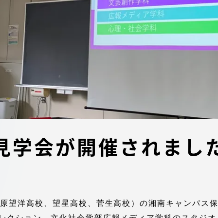
デジタルパンフレットライ
リー
受験イベント
テム
入学案内
ター
学費
・体制
東海大学会員サイト案内（
見学会が開催されまし
請求）
・施設
出願方法
市原望洋高校、望星高校、菅生高校）の湘南キャンパス
合否発表・入学手続
レクション、文化社会学部広報メディア学科のスタジオ