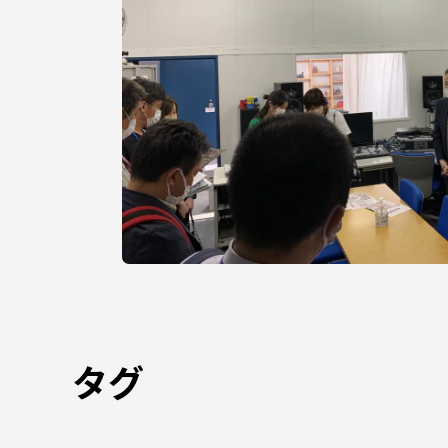
語学教育センター
アク
品川キャン
阿蘇くまも
臨空キャン
タグ