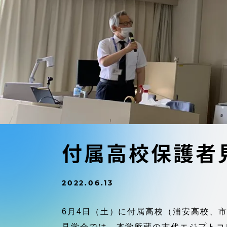
東海大学の障がい学生支援に関
大学院
する取り組みについて
教育方針
東海大学環境憲章
教育シス
ダイバーシティ推進
教育セン
中期目標
研究支援
学則・諸規程
付属高校保護者
スポーツ
コンプライアンス
2022.06.13
研究所
キャンパス案内
6月4日（土）に付属高校（浦安高校、
見学会では、本学所蔵の古代エジプトコ