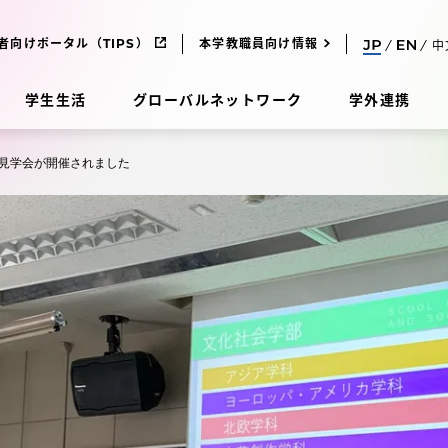
者向けポータル（TIPS）
本学教職員向け情報
中
学生生活
グローバルネットワーク
学外連携
見学会が開催されました
受験・入学案内
研究
受験・入学案内
究
受験・入学案内
科
入試制度