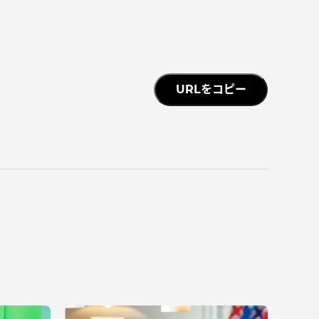
っての
認証評価
URLをコピー
中文