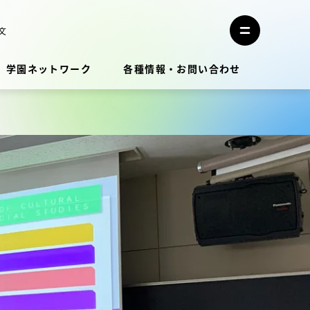
メ
ニ
文
メ
ュ
ニ
ー
ュ
を
学園ネットワーク
各種情報・お問い合わせ
ー
閉
を
じ
開
る
く
教員・研究者ガイド
学生生活
学生生活
学生生活サポート