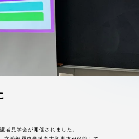
ブラ
スポーツインフォ
ToCoチャレ
海外研修航海
キャリア就職（学内向け情報）
資料
た
保護者見学会が開催されました。
、文学部歴史学科考古学専攻が保管して