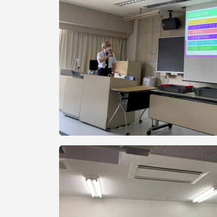
留学生への情報 – TOKAI
Inbound
キャリア
情報）
海外ネットワーク
Global Programs
外国人研究者
特色ある国際活動
グローバル大学へ向けた取り組
みのための基本理念