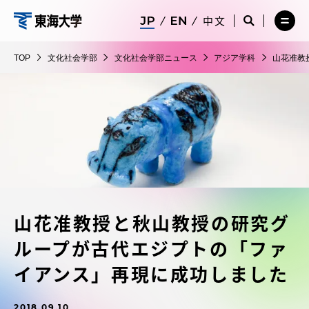
コ
メ
サ
中文
ニ
イ
サ
メ
ン
ュ
ト
文
イ
ニ
テ
ー
検
ト
ュ
化
TOP
文化社会学部
文化社会学部ニュース
アジア学科
山花准教
を
索
検
ー
在学生・保護者向けポータル（TIPS）
ン
閉
を
社
索
を
ツ
じ
閉
を
開
会
る
じ
開
く
に
る
学
く
受験・入学案内
ス
部
キ
ッ
教員・研究者ガイド
プ
山花准教授と秋山教授の研究グ
大学の概要
ループが古代エジプトの「ファ
教育・研究
イアンス」再現に成功しました
2018.09.10