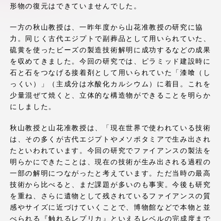
形物の復元はできていませんでした。
アクセス情報
一方の秋山教授は、一昨年度から山花准教授の研究に協
力。同じく古代エジプトで副葬品として用いられていた、
品川キャンパス
湘南キャンパス
硫黄を使ったビーズの製造技術解明に成功するなどの成果
を収めてきました。今回の研究では、ピラミッド建設時に
伊勢原キャンパス
静岡キャンパス
石と石をつなげる接着剤として用いられていた「漆喰（し
熊本キャンパス
阿蘇くまもと
っくい）」（主成分は水酸化カルシウム）に着目。これを
臨空キャンパス
少量混ぜて焼くと、立体的な構造物ができることを明らか
にしました。
札幌キャンパス
秋山教授と山花准教授は、「現在世界で使われている技術
は、その多くが古代エジプトやメソポタミアで生み出され
たといわれています。今回の研究でファイアンスの製法を
明らかにできたことは、現在の技術が生み出される過程の
一部の解明につながったと考えています。ただ当時の最高
技術から比べると、まだ課題が多いのも事実。今後も研究
を重ね、さらに遺物として残されているファイアンスの質
感やサイズに近づけていくことで、博物館などで本物と並
べられる『触れるレプリカ』といえるレベルの完成度まで