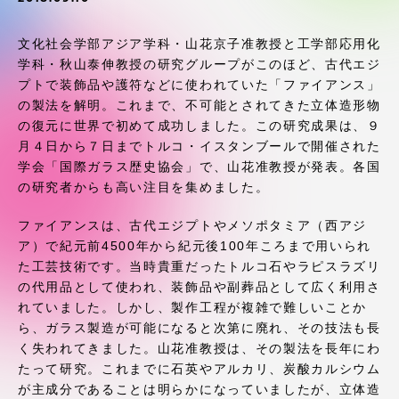
受験・入学案内
文化社会学部アジア学科・山花京子准教授と工学部応用化
学生生活
学科・秋山泰伸教授の研究グループがこのほど、古代エジ
プトで装飾品や護符などに使われていた「ファイアンス」
の製法を解明。これまで、不可能とされてきた立体造形物
グローバルネットワーク
の復元に世界で初めて成功しました。この研究成果は、９
月４日から７日までトルコ・イスタンブールで開催された
学外連携
学会「国際ガラス歴史協会」で、山花准教授が発表。各国
の研究者からも高い注目を集めました。
学園ネットワーク
ファイアンスは、古代エジプトやメソポタミア（西アジ
ア）で紀元前4500年から紀元後100年ころまで用いられ
た工芸技術です。当時貴重だったトルコ石やラピスラズリ
各種情報・お問い合わせ
の代用品として使われ、装飾品や副葬品として広く利用さ
れていました。しかし、製作工程が複雑で難しいことか
ら、ガラス製造が可能になると次第に廃れ、その技法も長
く失われてきました。山花准教授は、その製法を長年にわ
たって研究。これまでに石英やアルカリ、炭酸カルシウム
が主成分であることは明らかになっていましたが、立体造