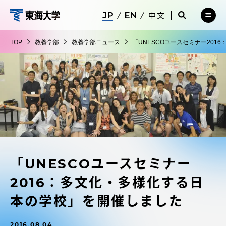
コ
メ
サ
中文
ニ
イ
サ
メ
ン
ュ
ト
教
イ
ニ
テ
ー
検
ト
ュ
養
TOP
教養学部
教養学部ニュース
「UNESCOユースセミナー20
を
索
検
ー
在学生・保護者向けポータル（TIPS）
ン
閉
を
学
索
を
ツ
じ
閉
を
開
部
る
じ
開
く
に
る
く
受験・入学案内
ス
キ
ッ
教員・研究者ガイド
プ
「UNESCOユースセミナー
大学の概要
2016：多文化・多様化する日
教育・研究
本の学校」を開催しました
2016.08.04