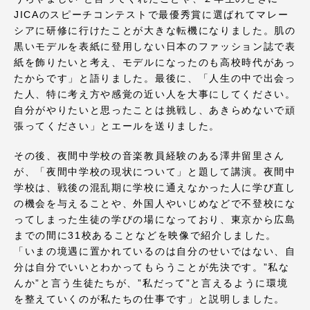
TOKAIスポーツ
JICAのスピーチコンテストで最優秀賞に選ばれてマレー
シアに研修に行けたことが大きな転機になりました。肌の
黒いモデルを表紙に登用しない日本のファッション誌で表
紙を飾りたいと考え、モデルになったのも高校時代があっ
ニュースリリース
たからです」と語りました。最後に、「人生の中で出会っ
た人、特に考え方や感覚の近い人を大事にしてください。
自分がやりたいと思ったことは挑戦し、あきらめないで頑
張ってください」とエールを送りました。
卒業にあたってのアンケート
その後、夜間中学校の音楽教員経験のある澤井留里さん
が、「夜間中学校の現状について」と題して講演。夜間中
学校は、戦後の混乱期に学校に通えなかった人に学び直し
の機会を与えることや、外国人やいじめなどで不登校にな
認証評価
ってしまった生徒の学びの場になっており、東京から広島
までの間に31校あることなどを映像で紹介しました。
「いまの境遇に置かれているのは自分のせいではない、自
分は自分でいいとわかってもらうことが先決です。”私な
んか”と言う生徒たちが、”私だって”と言えるように環境
教育研究上の目的及び養成する人材像と３つの
ポリシー
を整えていくのが私たちの仕事です」と説明しました。