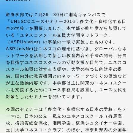
受験・入学案内
教養学部では７月29、30日に湘南キャンパスで、
学生生活
「UNESCOユースセミナー2016：多文化・多様化する日
本の学校」を開催しました。本学部が昨年度から加盟して
いる「ユネスコスクール支援大学間ネットワーク」
グローバルネットワーク
（ASPUnivNet）の事業の一環で実施したものです。
ASPUnivNetはユネスコの理念に基づき、グローバルなネ
学外連携
ットワークを活用して新しい教育内容や手法の開発、発展
を目指すユネスコスクールの活動支援が目的で、ユネスコ
スクール加盟に対する支援や、大学の持つ知的財産の提
学園ネットワーク
供、国内外の教育機関とのネットワークづくりの促進など
が主な活動内容です。本学部は主に関東のユネスコスクー
ルを支援するためにユース事務局を設置し、ユース世代を
各種情報・お問い合わせ
対象としたセミナーを開いています。
今回のセミナーは「多文化・多様化する日本の学校」をテ
ーマに、日本の公立・私立のユネスコスクール（有馬高
校、横須賀総合高校、湘南学園、横浜シュタイナー学園、
玉川大学ユネスコ・クラブ）のほか、神奈川県内の外国学