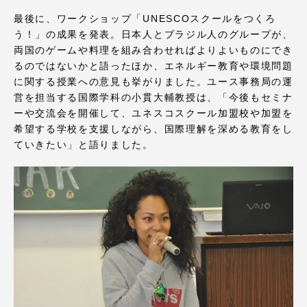
最後に、ワークショップ「UNESCOスクールをつくろ
う！」の成果を発表。日本人とブラジル人のグループが、
両国のゲームや料理を組み合わせればよりよいものにでき
るのではないかと語ったほか、エネルギー教育や環境問題
資料請求
お問い合わせ
に関する授業への意見も挙がりました。ユース事務局の運
営を担当する国際学科の小貫大輔教授は、「今後もセミナ
在学生・保護者向けポータル（TIPS）
本学教職員向け情報
ーや交流会を開催して、ユネスコスクール加盟校や加盟を
希望する学校を支援しながら、国際理解を深める教育をし
中文
ていきたい」と語りました。