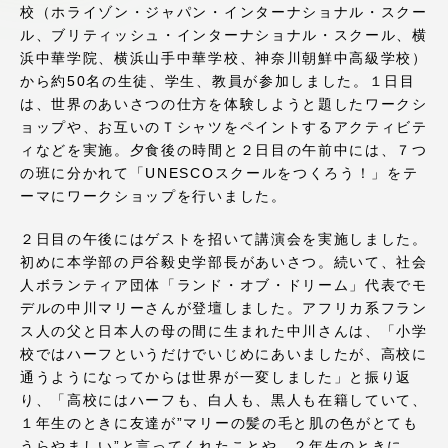
校（ホライゾン・ジャパン・インターナショナル・スクー
アクセス情報
ル、ブリティッシュ・インターナショナル・スクール、横
浜中華学院、横浜山手中華学校、神奈川朝鮮中高級学校）
から約50名の生徒、学生、教員が参加しました。１日目
品川キャンパス
湘南キャンパス
は、世界のあいさつの仕方を体験しようと題したワークシ
ョップや、お互いのＴシャツをペイントするアクティビテ
伊勢原キャンパス
静岡キャンパス
ィなどを実施。夕食後の時間と２日目の午前中には、７つ
熊本キャンパス
阿蘇くまもと
の班に分かれて「UNESCOスクールをつくろう！」をテ
臨空キャンパス
ーマにワークショップを行いました。
札幌キャンパス
２日目の午後にはゲストを招いて講演会を実施しました。
初めに本学部の戸谷毅史学部長があいさつ。続いて、社会
人ボランティア団体「ランド・オブ・ドリーム」代表でモ
デルの中川マリーさんが登壇しました。アフリカ系フラン
ス人の父と日本人の母の間に生まれた中川さんは、「小学
校ではハーフというだけでいじめにあいましたが、高校に
通うようになってからは世界が一変しました」と振り返
り、「高校にはハーフも、白人も、黒人も在籍していて、
１年生のときに友達が”マリーの髪の毛と肌の色がとても
うらやましい”と言ってくれたことや、２年生のときに