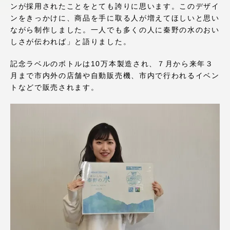
ンが採用されたことをとても誇りに思います。このデザイ
アクセス情報
ンをきっかけに、商品を手に取る人が増えてほしいと思い
ながら制作しました。一人でも多くの人に秦野の水のおい
しさが伝われば」と語りました。
品川キャンパス
湘南キャンパス
記念ラベルのボトルは10万本製造され、７月から来年３
伊勢原キャンパス
静岡キャンパス
月まで市内外の店舗や自動販売機、市内で行われるイベン
熊本キャンパス
阿蘇くまもと
トなどで販売されます。
臨空キャンパス
札幌キャンパス