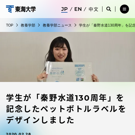
コ
メ
サ
中文
ニ
イ
サ
メ
ン
ュ
ト
教
イ
ニ
テ
ー
検
ト
ュ
養
TOP
教養学部
教養学部ニュース
学生が「秦野水道130周年」を記
を
索
検
ー
在学生・保護者向けポータル（TIPS）
ン
閉
を
学
索
を
ツ
じ
閉
を
開
部
る
じ
開
く
に
る
く
受験・入学案内
ス
キ
ッ
教員・研究者ガイド
プ
学生が「秦野水道130周年」を
大学の概要
記念したペットボトルラベルを
教育・研究
デザインしました
2020.02.28