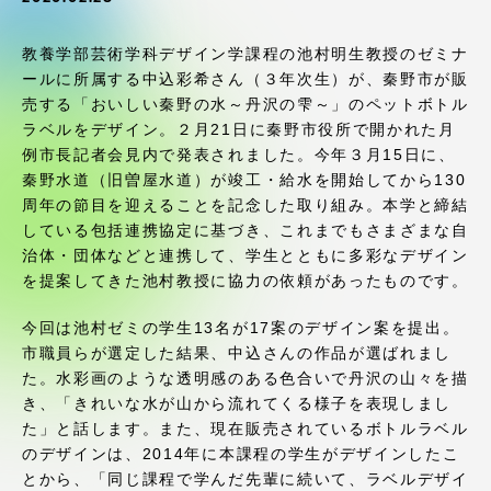
受験・入学案内
教養学部芸術学科デザイン学課程の池村明生教授のゼミナ
学生生活
ールに所属する中込彩希さん（３年次生）が、秦野市が販
売する「おいしい秦野の水～丹沢の雫～」のペットボトル
ラベルをデザイン。２月21日に秦野市役所で開かれた月
グローバルネットワーク
例市長記者会見内で発表されました。今年３月15日に、
秦野水道（旧曽屋水道）が竣工・給水を開始してから130
学外連携
周年の節目を迎えることを記念した取り組み。本学と締結
している包括連携協定に基づき、これまでもさまざまな自
治体・団体などと連携して、学生とともに多彩なデザイン
学園ネットワーク
を提案してきた池村教授に協力の依頼があったものです。
今回は池村ゼミの学生13名が17案のデザイン案を提出。
各種情報・お問い合わせ
市職員らが選定した結果、中込さんの作品が選ばれまし
た。水彩画のような透明感のある色合いで丹沢の山々を描
き、「きれいな水が山から流れてくる様子を表現しまし
た」と話します。また、現在販売されているボトルラベル
のデザインは、2014年に本課程の学生がデザインしたこ
とから、「同じ課程で学んだ先輩に続いて、ラベルデザイ