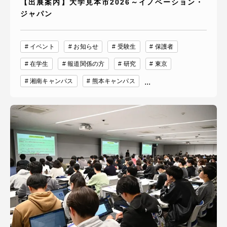
【出展案内】大学見本市2026～イノベーション・
ジャパン
イベント
お知らせ
受験生
保護者
在学生
報道関係の方
研究
東京
湘南キャンパス
熊本キャンパス
...