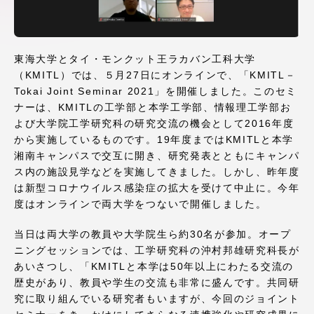
アクセス情報
東海大学とタイ・モンクット王ラカバン工科大学
品川キャンパス
湘南キャンパス
（KMITL）では、５月27日にオンラインで、「KMITL－
Tokai Joint Seminar 2021」を開催しました。このセミ
伊勢原キャンパス
静岡キャンパス
ナーは、KMITLの工学部と本学工学部、情報理工学部お
熊本キャンパス
阿蘇くまもと
よび大学院工学研究科の研究交流の機会として2016年度
臨空キャンパス
から実施しているものです。19年度まではKMITLと本学
湘南キャンパスで交互に開き、研究発表とともにキャンパ
札幌キャンパス
ス内の施設見学などを実施してきました。しかし、昨年度
は新型コロナウイルス感染症の拡大を受けて中止に。今年
度はオンラインで両大学をつないで開催しました。
当日は両大学の教員や大学院生ら約30名が参加。オープ
ニングセッションでは、工学研究科の沖村邦雄研究科長が
あいさつし、「KMITLと本学は50年以上にわたる交流の
歴史があり、教員や学生の交流も非常に盛んです。共同研
究に取り組んでいる研究者もいますが、今回のジョイント