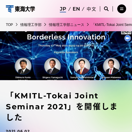
コ
メ
サ
中文
ニ
イ
サ
メ
ン
ュ
ト
情
イ
ニ
テ
ー
検
ト
ュ
報
TOP
情報理工学部
情報理工学部ニュース
「KMITL-Tokai Joint
を
索
検
ー
在学生・保護者向けポータル（TIPS）
ン
閉
を
理
索
を
ツ
じ
閉
を
開
工
る
じ
開
く
に
る
学
く
受験・入学案内
ス
部
キ
ッ
教員・研究者ガイド
プ
「KMITL-Tokai Joint
大学の概要
Seminar 2021」を開催しま
教育・研究
した
2021.06.02