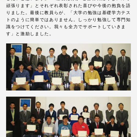
頑張ります」とそれぞれ表彰された喜びや今後の抱負を語
アクセス情報
りました。最後に教員らが、「大学の勉強は基礎学力テス
トのように簡単ではありません。しっかり勉強して専門知
識をつけてください。我々も全力でサポートしていきま
品川キャンパス
湘南キャンパス
す」と激励しました。
伊勢原キャンパス
静岡キャンパス
熊本キャンパス
阿蘇くまもと
臨空キャンパス
札幌キャンパス