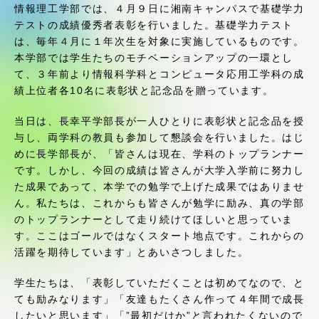
受験・入学案内
情報理工学部では、４月９日に湘南キャンパスで基礎学力
テストの成績優秀者表彰を行いました。基礎学力テスト
は、毎年４月に１年次生を対象に実施しているものです。
学生生活
本学部では学生たちのモチベーションアップの一環とし
て、３年前より情報科学科とコンピュータ応用工学科の成
グローバルネットワーク
績上位者各10名に表彰状と記念品を贈っています。
当日は、長幸平学部長が一人ひとりに表彰状と記念品を授
学外連携
与し、両学科の教員も参加して懇談会を行いました。はじ
めに長学部長が、「皆さんは現在、学科のトップランナー
です。しかし、今回の成績は皆さんが大学入学前に努力し
学園ネットワーク
た成果であって、本学での勉学で上げた成果ではありませ
ん。私たちは、これからも皆さんが勉学に励み、真の学部
各種情報・お問い合わせ
のトップランナーとして走り続けてほしいと思っていま
す。ここはゴールではなくスタート地点です。これからの
活躍を期待しています」とあいさつしました。
学生たちは、「表彰していただくことは初めてなので、と
ても励みなります」「友達もたくさん作って４年間で成長
したいと思います」「”最初だけか”と言われたくないので