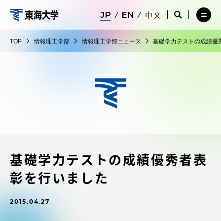
コ
メ
サ
中文
ニ
イ
サ
メ
ン
ュ
ト
情
イ
ニ
テ
ー
検
ト
ュ
報
TOP
情報理工学部
情報理工学部ニュース
基礎学力テストの成績優
を
索
検
ー
在学生・保護者向けポータル（TIPS）
ン
閉
を
理
索
を
ツ
じ
閉
を
開
工
る
じ
開
く
に
る
学
く
受験・入学案内
ス
部
キ
ッ
教員・研究者ガイド
プ
基礎学力テストの成績優秀者表
大学の概要
彰を行いました
教育・研究
2015.04.27