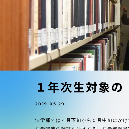
東海大学の障がい学生支援に関
大学院
する取り組みについて
教育方針
東海大学環境憲章
教育シス
ダイバーシティ推進
教育セン
中期目標
研究支援
学則・諸規程
１年次生対象の
スポーツ
コンプライアンス
2019.05.29
研究所
キャンパス案内
法学部では４月下旬から５月中旬にかけ
法学関連の雑誌を所蔵する「法学部図書