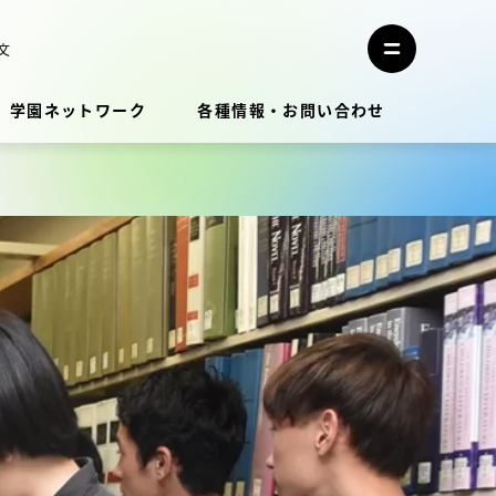
メ
ニ
文
メ
ュ
ニ
ー
ュ
を
学園ネットワーク
各種情報・お問い合わせ
ー
閉
を
じ
開
る
く
教員・研究者ガイド
学生生活
学生生活
学生生活サポート