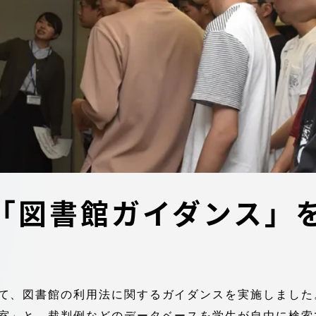
デジタルパンフレットライ
リー
受験イベント
テム
入学案内
ター
学費
・体制
東海大学会員サイト案内（
「図書館ガイダンス」
請求）
・施設
出願方法
て、図書館の利用法に関するガイダンスを実施しました
合否発表・入学手続
室」と、裁判例などのデータベースを学生が自由に検索