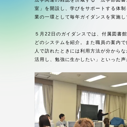
付属図書
室」を開設し、学びをサポートする体制
在学生の皆様
業の一環として毎年ガイダンスを実施し
東海大学
保護者の方
５月22日のガイダンスでは、付属図書
どのシステムを紹介。また職員の案内で
教育・研究組織について
人で訪れたときには利用方法が分からな
活用し、勉強に生かしたい」といった声
グローバルネットワーク
学外連
グローバルネットワーク
学外連携
海外派遣留学プログラム –
産官学連
TOKAI Outbound
地域連携