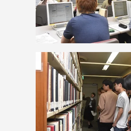
留学生への情報 – TOKAI
Inbound
キャリア
情報）
海外ネットワーク
Global Programs
外国人研究者
特色ある国際活動
グローバル大学へ向けた取り組
みのための基本理念