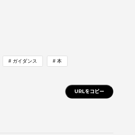
っての
認証評価
ガイダンス
本
URLをコピー
中文