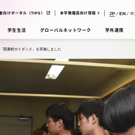
者向けポータル（TIPS）
本学教職員向け情報
中
学生生活
グローバルネットワーク
学外連携
「図書館ガイダンス」を実施しました
受験・入学案内
研究
受験・入学案内
究
受験・入学案内
科
入試制度