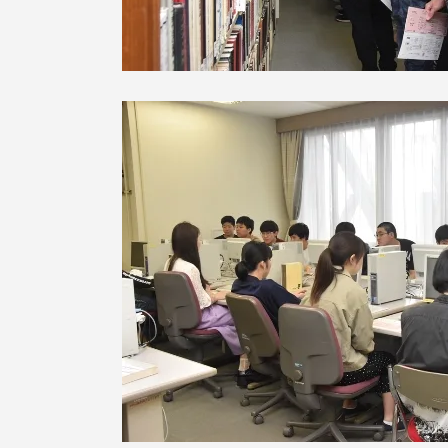
語学教育センター
アク
品川キャン
阿蘇くまも
臨空キャン