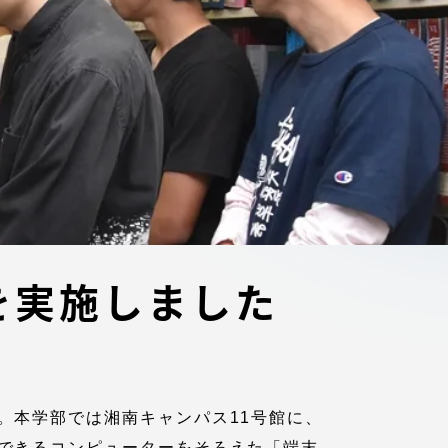
ブラ
スポーツインフォ
ToCoチャレ
海外研修航海
キャリア就職（学内向け情報）
資料
を実施しました
。本学部では湘南キャンパス11号館に、
できるコンピューターをそろえた「端末