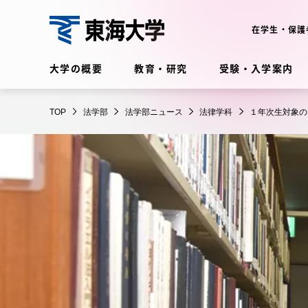
コ
ン
在学生・保護
テ
法
ン
大学の概要
教育・研究
受験・入学案内
学
ツ
部
に
在学生・保護者向けポータル
TOP
法学部
法学部ニュース
法律学科
１年次生対象の
ス
（TIPS）
キ
ッ
プ
大学の概要
教育・
大学の概要
教育・研
理念・歴史
学部・学