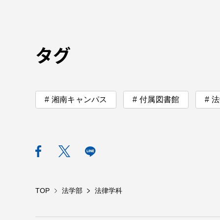
TOKAIスポーツ
タグ
教育研究上の目的
及び養成する人材
湘南キャンパス
付属図書館
法
像と３つのポリシ
ー
資料請求
お問い
TOP
法学部
法律学科