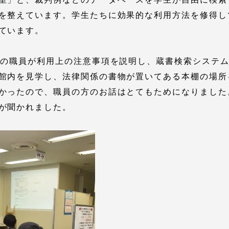
館
を整えています。学生たちに効果的な利用方法を修得し
奨学金
ています。
 教員・研究者ガイド
館の職員が利用上の注意事項を説明し、蔵書検索システム
館内を見学し、法律関係の書物が置いてある本棚の場所
かったので、職員の方のお話はとてもためになりました
が聞かれました。
携
学園ネットワーク
学園ネットワーク
携
厚生施設
学園関連機関