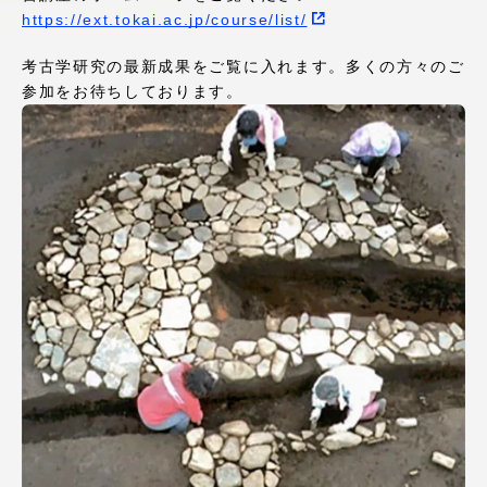
https://ext.tokai.ac.jp/course/list/
アクセス情報
考古学研究の最新成果をご覧に入れます。多くの方々のご
参加をお待ちしております。
品川キャンパス
湘南キャンパス
伊勢原キャンパス
静岡キャンパス
熊本キャンパス
阿蘇くまもと
臨空キャンパス
札幌キャンパス