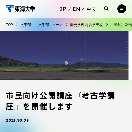
コ
メ
サ
中文
ニ
イ
サ
メ
ン
ュ
ト
文
イ
ニ
テ
ー
検
ト
ュ
学
TOP
文学部
文学部ニュース
歴史学科 考古学専攻
市民向け公開
を
索
検
ー
在学生・保護者向けポータル（TIPS）
ン
閉
を
部
索
を
ツ
じ
閉
を
開
る
じ
開
く
に
る
く
受験・入学案内
ス
キ
ッ
教員・研究者ガイド
プ
市民向け公開講座『考古学講
大学の概要
座』を開催します
教育・研究
2021.10.05