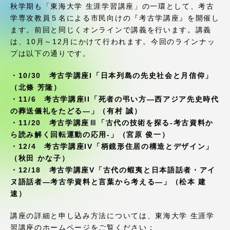
受験・入学案内
秋学期も「東海大学 生涯学習講座」の一環として、考古
学専攻教員５名による市民向けの『考古学講座』を開催し
ます。前回と同じくオンラインで講義を行います。講義
学生生活
は、10月～12月にかけて行われます。今回のラインナッ
プは以下の通りです。
グローバルネットワーク
・10/30 考古学講座I「日本列島の先史社会と月信仰」
（北條 芳隆）
学外連携
・11/6 考古学講座II「死者の弔い方―西アジア先史時代
の葬送儀礼をたどる―」（有村 誠）
・11/20 考古学講座Ⅲ「古代の技術を探る-考古資料か
学園ネットワーク
ら読み解く回転運動の応用-」（宮原 俊一）
・12/4 考古学講座IV「柄鏡形住居の構造とデザイン」
各種情報・お問い合わせ
（秋田 かな子）
・12/18 考古学講座V「古代の蝦夷と日本語話者・アイ
ヌ語話者―考古学資料と言葉から考える―」（松本 建
速）
講座の詳細と申し込み方法については、東海大学 生涯学
習講座のホームページをご覧ください：