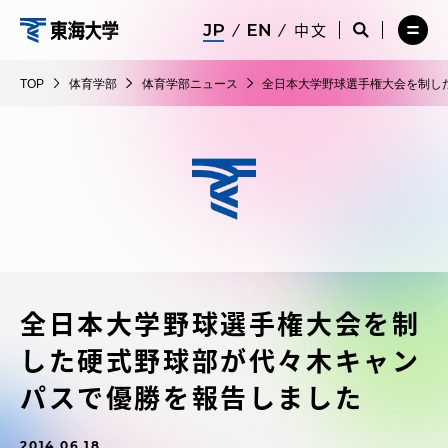
コ
メ
サ
中文
ニ
イ
サ
メ
ン
ュ
ト
体
イ
ニ
テ
ー
検
ト
ュ
育
TOP
体育学部
体育学部ニュース
全日本大学野球選手権大会を制し
を
索
検
ー
在学生・保護者向けポータル（TIPS）
ン
閉
を
学
索
を
ツ
じ
閉
を
開
部
る
じ
開
く
に
る
く
受験・入学案内
ス
キ
ッ
教員・研究者ガイド
プ
全日本大学野球選手権大会を制
大学の概要
した硬式野球部が代々木キャン
教育・研究
パスで優勝を報告しました
2014.06.18