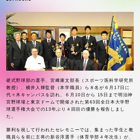
受験・入学案内
学生生活
グローバルネットワーク
学外連携
学園ネットワーク
硬式野球部の選手、宮﨑康文部長（スポーツ医科学研究所
教授）、横井人輝監督（本学職員）ら８名が６月17日に
代々木キャンパスを訪れ、６月10日から 15日まで明治神
各種情報・お問い合わせ
宮野球場と東京ドームで開催された第63回全日本大学野
球選手権大会での13年ぶり４回目の優勝を報告しまし
た。
勝利を祝して行われたセレモニーでは、集まった学生と教
職員らを前に主将の新谷淳選手（体育学部４年次生）が、