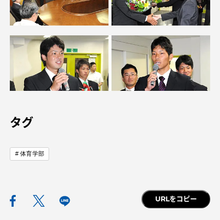
TOKAIスポーツ
ニュースリリース
卒業にあたってのアンケート
タグ
体育学部
認証評価
URLをコピー
教育研究上の目的及び養成する人材像と３つの
ポリシー