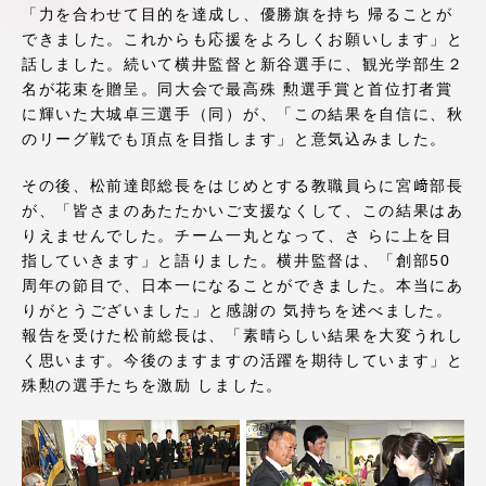
「力を合わせて目的を達成し、優勝旗を持ち 帰ることが
アクセス情報
できました。これからも応援をよろしくお願いします」と
話しました。続いて横井監督と新谷選手に、観光学部生２
名が花束を贈呈。同大会で最高殊 勲選手賞と首位打者賞
品川キャンパス
湘南キャンパス
に輝いた大城卓三選手（同）が、「この結果を自信に、秋
のリーグ戦でも頂点を目指します」と意気込みました。
伊勢原キャンパス
静岡キャンパス
熊本キャンパス
阿蘇くまもと
その後、松前達郎総長をはじめとする教職員らに宮﨑部長
臨空キャンパス
が、「皆さまのあたたかいご支援なくして、この結果はあ
りえませんでした。チーム一丸となって、さ らに上を目
札幌キャンパス
指していきます」と語りました。横井監督は、「創部50
周年の節目で、日本一になることができました。本当にあ
りがとうございました」と感謝の 気持ちを述べました。
報告を受けた松前総長は、「素晴らしい結果を大変うれし
く思います。今後のますますの活躍を期待しています」と
殊勲の選手たちを激励 しました。