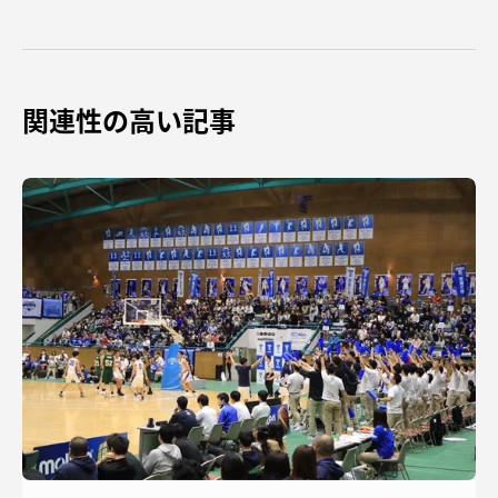
関連性の高い記事
資料請求
お問い合わせ
在学生・保護者向けポータル（TIPS）
本学教職員向け情報
中文