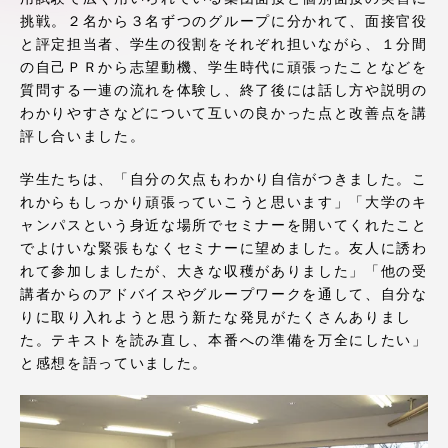
アクセス情報
挑戦。２名から３名ずつのグループに分かれて、面接官役
と評定担当者、学生の役割をそれぞれ担いながら、１分間
の自己ＰＲから志望動機、学生時代に頑張ったことなどを
品川キャンパス
湘南キャンパス
質問する一連の流れを体験し、終了後には話し方や説明の
わかりやすさなどについて互いの良かった点と改善点を講
伊勢原キャンパス
静岡キャンパス
評し合いました。
熊本キャンパス
阿蘇くまもと
学生たちは、「自分の欠点もわかり自信がつきました。こ
臨空キャンパス
れからもしっかり頑張っていこうと思います」「大学のキ
ャンパスという身近な場所でセミナーを開いてくれたこと
札幌キャンパス
でよけいな緊張もなくセミナーに望めました。友人に誘わ
れて参加しましたが、大きな収穫がありました」「他の受
講者からのアドバイスやグループワークを通して、自分な
りに取り入れようと思う新たな発見がたくさんありまし
た。テキストを読み直し、本番への準備を万全にしたい」
と感想を語っていました。