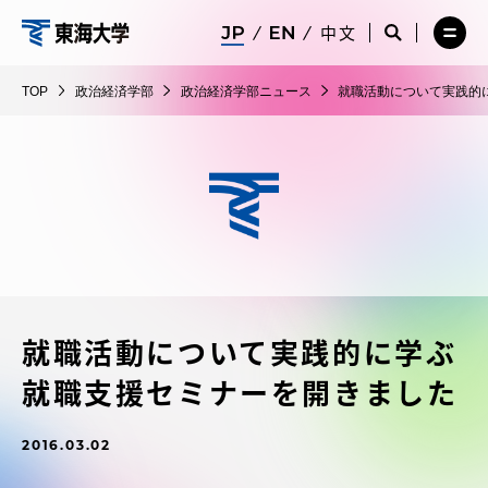
コ
メ
サ
中文
ニ
イ
サ
メ
ン
ュ
ト
政
イ
ニ
テ
ー
検
ト
ュ
治
TOP
政治経済学部
政治経済学部ニュース
就職活動について実践的
を
索
検
ー
在学生・保護者向けポータル（TIPS）
ン
閉
を
経
索
を
ツ
じ
閉
を
開
済
る
じ
開
く
に
る
学
く
受験・入学案内
ス
部
キ
ッ
教員・研究者ガイド
プ
就職活動について実践的に学ぶ
大学の概要
就職支援セミナーを開きました
教育・研究
2016.03.02