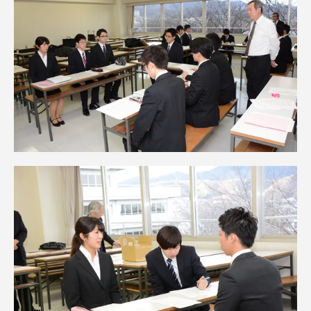
TOKAIスポーツ
ニュースリリース
卒業にあたってのアンケート
認証評価
教育研究上の目的及び養成する人材像と３つの
ポリシー