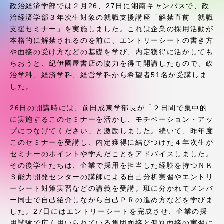
受験・入学案内
政治経済学部では２月26、27日に湘南キャンパスで、政
治経済学部３年次生対象の就職支援講座「解禁直前 就職
支援セミナー」を実施しました。これは企業の採用活動が
学生生活
本格的に解禁されるのを前に、エントリーシートの書き方
や面接の受け方などの基礎を学び、内定獲得に活かしても
グローバルネットワーク
らおうと、紀伊國屋書店の協力を得て開講したもので、政
治学科、経済学科、経営学科から希望者51名が受講しま
した。
学外連携
26日の開講時には、前田成東学部長が「２日間で集中的
に実施するこのセミナーを活かし、モチベーション・アッ
学園ネットワーク
プにつなげてください」と激励しました。続いて、昨年度
このセミナーを受講し、内定獲得に結びつけた４年次生が
各種情報・お問い合わせ
セミナーのポイントや学んだことをアドバイスしました。
その後学生たちは、企業で採用を担当した経験を持つＮＫ
Ｓ能力開発センターの講師による自己分析実習やエントリ
ーシート対策実習などの講義を受講。班に分かれてメンバ
ー同士で自己紹介しながら自己ＰＲの進め方などを学びま
した。27日にはエントリーシートを完成させ、企業の採
用試験で広く用いられている集団面接と個別面接の実習に