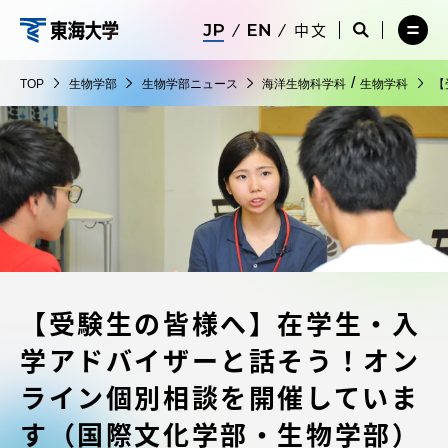
コ
メ
サ
中文
ニ
イ
サ
メ
ン
ュ
ト
生
イ
ニ
テ
ー
検
ト
ュ
物
/
TOP
生物学部
生物学部ニュース
海洋生物科学科
生物学科
【
を
索
検
ー
在学生・保護者向けポータル（TIPS）
ン
閉
を
学
索
を
ツ
じ
閉
を
開
部
る
じ
開
く
に
る
く
受験・入学案内
ス
キ
ッ
教員・研究者ガイド
プ
【受験生の皆様へ】在学生・入
大学の概要
学アドバイザーと話そう！オン
教育・研究
ライン個別相談を開催していま
す（国際文化学部・生物学部）