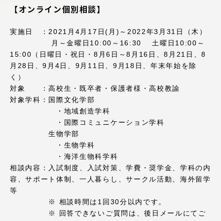
【オンライン個別相談】
アクセス情報
実施日 ：2021月4月17日(月)～2022年3月31日（木）
月～金曜日10:00～16:30 土曜日10:00～
品川キャンパス
湘南キャンパス
15:00（日曜日・祝日・8月6日～8月16日、8月21日、8
伊勢原キャンパス
静岡キャンパス
月28日、9月4日、9月11日、9月18日、年末年始を除
く）
熊本キャンパス
阿蘇くまもと
対象 ：高校生・既卒者・保護者様・高校教諭
臨空キャンパス
対象学科：国際文化学部
・地域創造学科
札幌キャンパス
・国際コミュニケーション学科
生物学部
・生物学科
・海洋生物科学科
相談内容：入試制度、入試対策、学費・奨学金、学科の内
容、サポート体制、一人暮らし、サークル活動、海外留学
等
※ 相談時間は1回30分以内です。
※ 回答できないご質問は、後日メールにてご