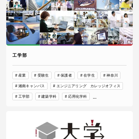
工学部
産業
受験生
保護者
在学生
神奈川
湘南キャンパス
エンジニアリング カレッジオフィス
工学部
建築学科
応用化学科
...