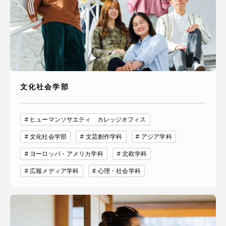
TOKAIスポーツ
ニュースリリース
文化社会学部
卒業にあたってのアンケート
ヒューマンソサエティ カレッジオフィス
文化社会学部
文芸創作学科
アジア学科
ヨーロッパ・アメリカ学科
北欧学科
認証評価
広報メディア学科
心理・社会学科
教育研究上の目的及び養成する人材像と３つの
ポリシー