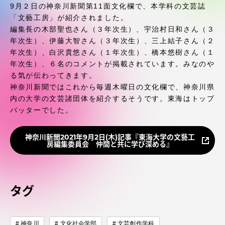
受験・入学案内
9月２日の神奈川新聞第11面文化欄で、本学科の文芸誌
「文藝工房」が紹介されました。
編集長の木部聖也さん（３年次生）、宇治村日和さん（３
学生生活
年次生）、伊藤大智さん（３年次生）、三上結子さん（２
年次生）、白沢貴悠さん（１年次生）、橋本悠樹さん（１
グローバルネットワーク
年次生）、６名のコメントが掲載されています。みなのや
る気が伝わってきます。
神奈川新聞ではこれから毎週木曜日の文化欄で、神奈川県
学外連携
内の大学の文芸諸団体を紹介するそうです。東海はトップ
バッターでした。
学園ネットワーク
神奈川新聞2021年9月2日(木)記事『東海大学の文藝工
房編集委員会 仲間と共に学び深める』
各種情報・お問い合わせ
タグ
神奈川
文化社会学部
文芸創作学科