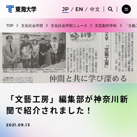
コ
メ
サ
中文
ニ
イ
サ
メ
ン
ュ
ト
文
イ
ニ
テ
ー
検
ト
ュ
化
TOP
文化社会学部
文化社会学部ニュース
文芸創作学科
「文藝
を
索
検
ー
在学生・保護者向けポータル（TIPS）
ン
閉
を
社
索
を
ツ
じ
閉
を
開
会
る
じ
開
く
に
る
学
く
受験・入学案内
ス
部
キ
ッ
教員・研究者ガイド
プ
「文藝工房」編集部が神奈川新
大学の概要
聞で紹介されました！
教育・研究
2021.09.13