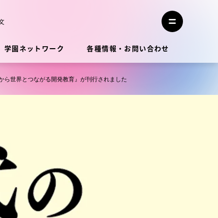
メ
ニ
文
メ
ュ
ニ
ー
ュ
を
学園ネットワーク
各種情報・お問い合わせ
ー
閉
を
じ
開
る
く
域から世界とつながる開発教育』が刊行されました
教員・研究者ガイド
学生生活
学生生活
学生生活サポート