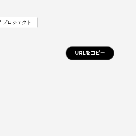
っての
認証評価
プロジェクト
URLをコピー
中文