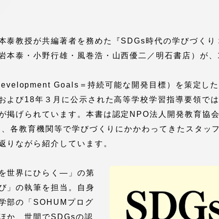
館
奨学金
 教員・研究者ガイド
本泰教授が共編著者を務めた『SDGs時代の学びづくり
岩本泰・小野行雄・風巻浩・山西優二／明石書店）が、1
le Development Goals＝持続可能な開発目標）を
および18年３月に公示された高等学校学習指導要領で
が掲げられています。本書は認定NPO法人開発教育協
し、各教育機関等で学びづくりにかかわってきたスタッフ
携
学園ネットワーク
返りながら紹介しています。
学園ネットワーク
を世界にひらく―」の第
携
厚生施設
び」の執筆を担当。自身
学部の「SOHUMプログ
ほか、世間でSDGsの認
学園関連機関