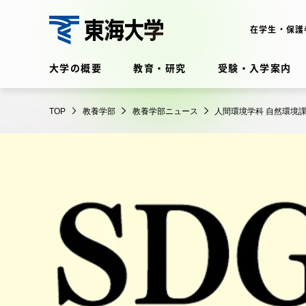
コ
ン
在学生・保護
テ
教
ン
大学の概要
教育・研究
受験・入学案内
養
ツ
学
に
在学生・保護者向けポータル
部
TOP
教養学部
教養学部ニュース
人間環境学科 自然環境
ス
（TIPS）
キ
ッ
プ
大学の概要
教育・
大学の概要
教育・研
理念・歴史
学部・学