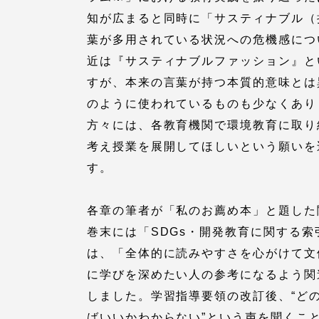
知が広まると同時に「サスティナブル（
留学生への情報 – TOKAI
Inbound
葉が多用されている状況への危機感につ
キャリア
近は『サスティナブルファッション』と
情報）
すが、本来の言葉が持つ本質的意味とは
海外ネットワーク
のように使われているものも少なくあり
方々には、各教育機関で環境教育に取り
Global Programs
考え授業を展開してほしいという願いを
す。
外国人研究者
各章の筆者が「私のお薦め本」と題した
特色ある国際活動
巻末には「SDGs・開発教育に関する
は、「全体的に読みやすさを心がけて文
グローバル大学へ向けた取り組
に学びを深めたい人の参考になるよう関
みのための基本理念
しました。学習指導要領の改訂後、“ど
ばいいかわからない”という声を聞くこ