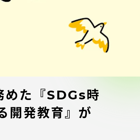
ブラ
スポーツインフォ
ToCoチャレ
海外研修航海
キャリア就職（学内向け情報）
資料
めた『SDGs時
る開発教育』が