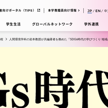
者向けポータル（TIPS）
本学教職員向け情報
中
学生生活
グローバルネットワーク
学外連携
課程
人間環境学科の岩本教授が共編著者を務めた『SDGs時代の学びづくり 地
受験・入学案内
研究
受験・入学案内
究
受験・入学案内
科
入試制度