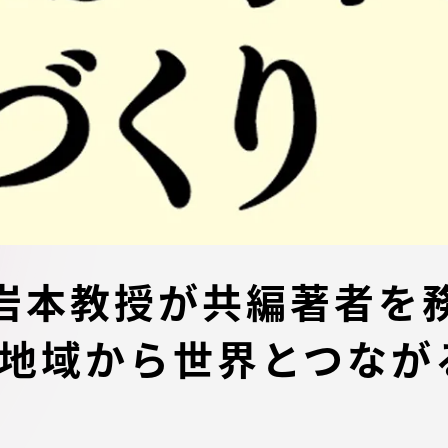
デジタルパンフレットライ
リー
受験イベント
テム
入学案内
ター
学費
・体制
東海大学会員サイト案内（
岩本教授が共編著者を務
請求）
・施設
 地域から世界とつなが
出願方法
合否発表・入学手続