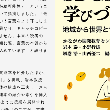
持続可能性）」という言
いて指摘しました。「最
就職（採用担当者向け
卒業生サービス
いう言葉をよく耳にしま
異なり、キャッチコピー
関連教育機関
ません。本書の読者の
組む際、言葉の本質から
込めています」と語りま
関連本を紹介したほか、
索引」を掲載。岩本教授
体や構成を工夫し、さら
連本の紹介や索引を挿入
のように授業を展開すれ
とが多いのですが、本書