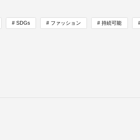
卒業にあた
ニュースリリース
アンケート
SDGs
ファッション
持続可能
合わせ
在学生・保護者向けポータル（TIPS）
本学教職員向け情報