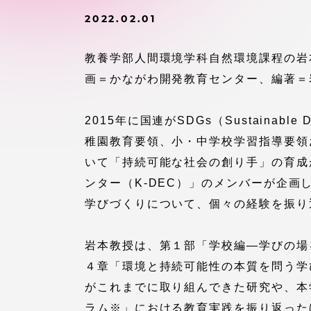
付属図書
2022.02.01
在学生の皆様
東海大学
教養学部人間環境学科自然環境課程の岩
保護者の方
画＝かながわ開発教育センター、編著＝
教育・研究組織について
2015年に国連がSDGs（Sustainab
稚園教育要領、小・中学校学習指導要領
いて「持続可能な社会の創り手」の育成
ンター（K-DEC）」のメンバーが企画
グローバルネットワーク
学外連
学びづくりについて、個々の経験を振り
グローバルネットワーク
学外連携
岩本教授は、第１部「学校編―学びの場
海外派遣留学プログラム –
産官学連
４章「環境と持続可能性の本質を問う学
TOKAI Outbound
がこれまでに取り組んできた研究や、本
ラム※」における教育実践を振り返った
地域連携