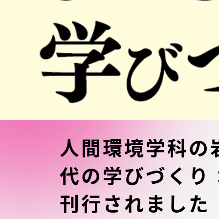
東海大学の障がい学生支援に関
大学院
する取り組みについて
教育方針
東海大学環境憲章
教育シス
ダイバーシティ推進
教育セン
中期目標
研究支援
学則・諸規程
人間環境学科の
スポーツ
代の学びづくり
コンプライアンス
研究所
刊行されました
キャンパス案内