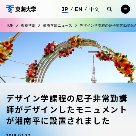
コ
メ
サ
中文
ニ
イ
サ
メ
ン
ュ
ト
教
イ
ニ
テ
ー
検
ト
ュ
養
TOP
教養学部
教養学部ニュース
デザイン学課程の尼子非常勤講師
を
索
検
ー
在学生・保護者向けポータル（TIPS）
ン
閉
を
学
索
を
ツ
じ
閉
を
開
部
る
じ
開
く
に
る
く
受験・入学案内
ス
キ
ッ
教員・研究者ガイド
プ
デザイン学課程の尼子非常勤講
大学の概要
師がデザインしたモニュメント
教育・研究
が湘南平に設置されました
2018.03.22