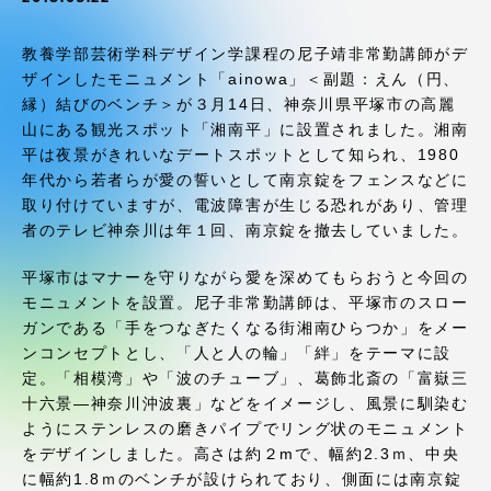
受験・入学案内
教養学部芸術学科デザイン学課程の尼子靖非常勤講師がデ
学生生活
ザインしたモニュメント「ainowa」＜副題：えん（円、
縁）結びのベンチ＞が３月14日、神奈川県平塚市の高麗
山にある観光スポット「湘南平」に設置されました。湘南
グローバルネットワーク
平は夜景がきれいなデートスポットとして知られ、1980
年代から若者らが愛の誓いとして南京錠をフェンスなどに
学外連携
取り付けていますが、電波障害が生じる恐れがあり、管理
者のテレビ神奈川は年１回、南京錠を撤去していました。
学園ネットワーク
平塚市はマナーを守りながら愛を深めてもらおうと今回の
モニュメントを設置。尼子非常勤講師は、平塚市のスロー
ガンである「手をつなぎたくなる街湘南ひらつか」をメー
各種情報・お問い合わせ
ンコンセプトとし、「人と人の輪」「絆」をテーマに設
定。「相模湾」や「波のチューブ」、葛飾北斎の「富嶽三
十六景―神奈川沖波裏」などをイメージし、風景に馴染む
ようにステンレスの磨きパイプでリング状のモニュメント
をデザインしました。高さは約２mで、幅約2.3ｍ、中央
に幅約1.8ｍのベンチが設けられており、側面には南京錠