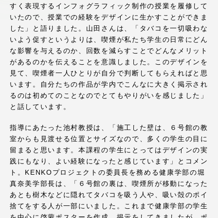
すく表現するインフォグラフィック制作の授業を履修して
アクセス情報
いたので、授業での経験をデザインに生かすことができま
した」と語りました。山田さんは、「タバコを一切吸わな
いよう促すというよりは、喫煙が私たち学生の日常にどん
品川キャンパス
湘南キャンパス
な影響を与えるのか、回数を減らすことでどんなメリット
があるのかを伝えることを意識しました。このデザインを
伊勢原キャンパス
静岡キャンパス
見て、喫煙者一人ひとりが自分で判断してもらえればと思
熊本キャンパス
阿蘇くまもと
います。自分たちの作品が学内でこんなに大きく掲示され
臨空キャンパス
るのは初めてのことなのでとてもやりがいを感じました」
と話しています。
札幌キャンパス
指導にあたった池村教授は、「施工した壁は、６号館の教
室からも見渡せる位置とサイズなので、多くの学生の目に
留まると思います。本課程の学生にとってはデザインの実
践にもなり、よい経験になったと感じています」とコメン
ト。KENKOプロジェクトの委員長を務める健康学部の堀
真奈美学部長は、「６号館の裏は、喫煙所が移動になった
あとも樹木などに隠れてタバコを吸う人や、吸い殻のポイ
捨てをする人が一部にいました。これまで健康学部の学生
を中心に啓蒙ポスターを作成、掲示をしてきましたが、ポ