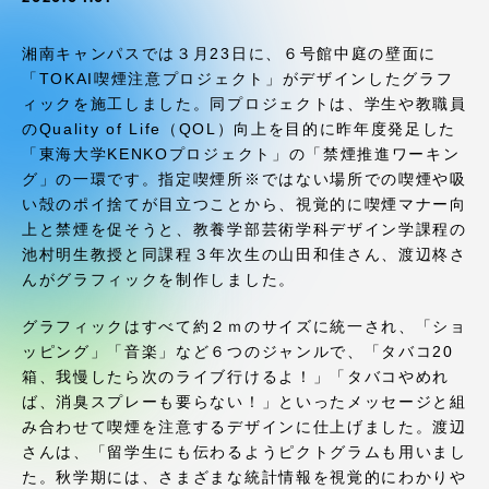
受験・入学案内
湘南キャンパスでは３月23日に、６号館中庭の壁面に
学生生活
「TOKAI喫煙注意プロジェクト」がデザインしたグラフ
ィックを施工しました。同プロジェクトは、学生や教職員
のQuality of Life（QOL）向上を目的に昨年度発足した
グローバルネットワーク
「東海大学KENKOプロジェクト」の「禁煙推進ワーキン
グ」の一環です。指定喫煙所※ではない場所での喫煙や吸
学外連携
い殻のポイ捨てが目立つことから、視覚的に喫煙マナー向
上と禁煙を促そうと、教養学部芸術学科デザイン学課程の
池村明生教授と同課程３年次生の山田和佳さん、渡辺柊さ
学園ネットワーク
んがグラフィックを制作しました。
グラフィックはすべて約２ｍのサイズに統一され、「ショ
各種情報・お問い合わせ
ッピング」「音楽」など６つのジャンルで、「タバコ20
箱、我慢したら次のライブ行けるよ！」「タバコやめれ
ば、消臭スプレーも要らない！」といったメッセージと組
み合わせて喫煙を注意するデザインに仕上げました。渡辺
さんは、「留学生にも伝わるようピクトグラムも用いまし
た。秋学期には、さまざまな統計情報を視覚的にわかりや