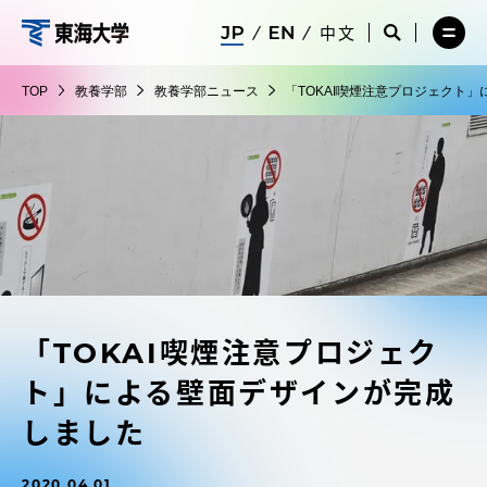
コ
メ
サ
中文
ニ
イ
サ
メ
ン
ュ
ト
教
イ
ニ
テ
ー
検
ト
ュ
養
TOP
教養学部
教養学部ニュース
「TOKAI喫煙注意プロジェクト
を
索
検
ー
在学生・保護者向けポータル（TIPS）
ン
閉
を
学
索
を
ツ
じ
閉
を
開
部
る
じ
開
く
に
る
く
受験・入学案内
ス
キ
ッ
教員・研究者ガイド
プ
「TOKAI喫煙注意プロジェク
大学の概要
ト」による壁面デザインが完成
教育・研究
しました
2020.04.01