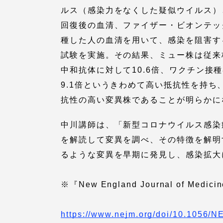
語学教育センター
ルス（感染力をなくした疑似ウイルス）
回復後の血清、ファイザー・ビオンテッ
種した人の血清を用いて、感染を阻害す
試験を実施。その結果、ミュー株は従来
中和抗体に対して10.6倍、ワクチン接
9.1倍というきわめて高い抵抗性を持ち
抗性の高い変異株であることが明らかに
アク
中川講師は、「新型コロナウイルス感染
を解読して変異を調べ、その特徴を解明す
品川キャン
るような変異を早期に発見し、感染拡大
阿蘇くまも
臨空キャン
※『New England Journal of
https://www.nejm.org/doi/10.1056/