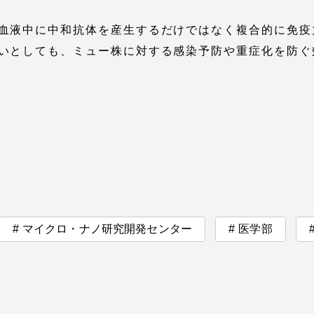
卒業にあた
血液中に中和抗体を産生するだけではなく複合的に免疫
ニュースリリース
アンケート
いとしても、ミュー株に対する感染予防や重症化を防ぐ
マイクロ・ナノ研究開発センター
医学部
合わせ
在学生・保護者向けポータル（TIPS）
本学教職員向け情報