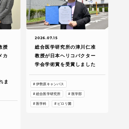
2026.07.15
教授
総合医学研究所の津川仁准
メカ
教授が日本ヘリコバクター
学会学術賞を受賞しました
されま
伊勢原キャンパス
総合医学研究所
医学部
医学科
ピロリ菌