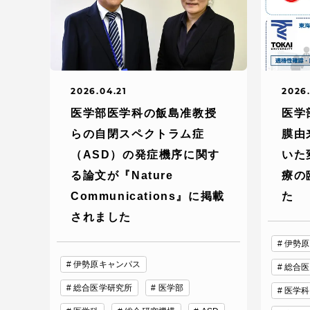
2026.04.21
2026.
医学部医学科の飯島准教授
医学
らの自閉スペクトラム症
膜由
（ASD）の発症機序に関す
いた
る論文が『Nature
療の
Communications』に掲載
た
されました
伊勢原
伊勢原キャンパス
総合医
総合医学研究所
医学部
医学科