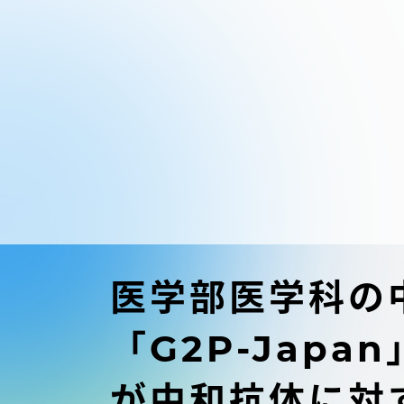
東海大学の障がい学生支援に関
大学院
する取り組みについて
教育方針
東海大学環境憲章
教育シス
ダイバーシティ推進
教育セン
中期目標
研究支援
学則・諸規程
医学部医学科の
スポーツ
コンプライアンス
「G2P-Jap
研究所
キャンパス案内
が中和抗体に対