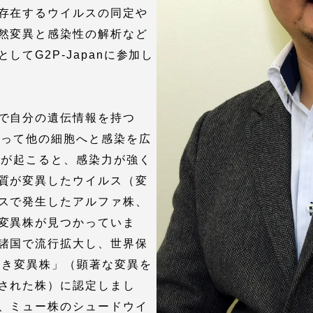
存在するウイルスの同定や
然変異と感染性の解析など
就職（採用担当者向け
卒業生サービス
てG2P-Japanに参加し
関連教育機関
で自分の遺伝情報を持つ
作って他の細胞へと感染を広
スが起こると、感染力が強く
質が変異したウイルス（変
スで発生したアルファ株、
変異株が見つかっていま
諸国で流行拡大し、世界保
べき変異株」（顕著な変異を
された株）に認定しまし
、ミュー株のシュードウイ