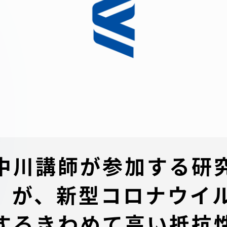
デジタルパンフレットライ
リー
受験イベント
テム
入学案内
ター
学費
・体制
東海大学会員サイト案内（
中川講師が参加する研
請求）
・施設
an」が、新型コロナウ
出願方法
するきわめて高い抵抗
合否発表・入学手続