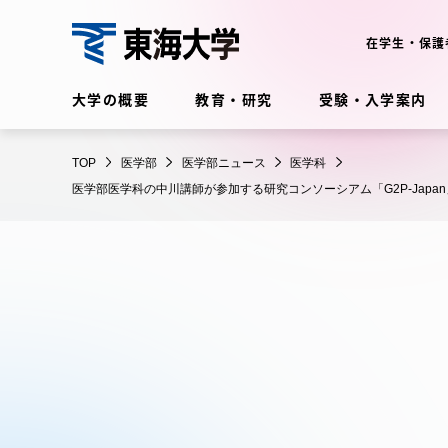
コ
ン
在学生・保護
テ
医
ン
大学の概要
教育・研究
受験・入学案内
学
ツ
部
に
在学生・保護者向けポータル
TOP
医学部
医学部ニュース
医学科
ス
（TIPS）
医学部医学科の中川講師が参加する研究コンソーシアム「G2P-Ja
キ
ッ
プ
大学の概要
教育・
大学の概要
教育・研
理念・歴史
学部・学