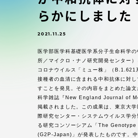
付属図書
在学生の皆様
らかにしました
東海大学
保護者の方
2021.11.25
教育・研究組織について
医学部医学科基礎医学系分子生命科学の
所／マイクロ・ナノ研究開発センター）
コロナウイルス「ミュー株」（B.1.62
接種者の血清に含まれる中和抗体に対し
グローバルネットワーク
学外連
すことを発見。その内容をまとめた論文
科学雑誌『New England Journal o
グローバルネットワーク
学外連携
掲載されました。この成果は、東京大学
際研究センター・システムウイルス学分
海外派遣留学プログラム –
産官学連
る研究コンソーシアム「The Genotype to 
TOKAI Outbound
(G2P-Japan)」が発表したものです
地域連携