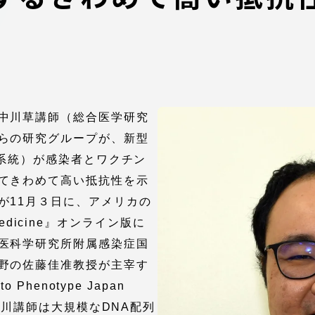
館
奨学金
 教員・研究者ガイド
中川草講師（総合医学研究
らの研究グループが、新型
1系統）が感染者とワクチン
てきわめて高い抵抗性を示
携
学園ネットワーク
が11月３日に、アメリカの
f Medicine』オンライン版に
学園ネットワーク
医科学研究所附属感染症国
野の佐藤佳准教授が主宰す
携
厚生施設
Phenotype Japan
。中川講師は大規模なDNA配列
学園関連機関