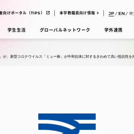
者向けポータル（TIPS）
本学教職員向け情報
中
学生生活
グローバルネットワーク
学外連携
受験・入学案内
pan」が、新型コロナウイルス「ミュー株」が中和抗体に対するきわめて高い抵抗性
研究
受験・入学案内
究
受験・入学案内
科
入試制度