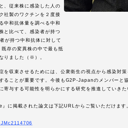
と、従来株に感染した人の
ク社製のワクチンを２度接
る中和抗体量を調べる中和
株と比べて、感染者が持つ
種者が持つ中和抗体に対して
、既存の変異株の中で最も抵
なりました（※）。
セス情報
症を収束させるためには、公衆衛生の視点から感染対策
ることが重要です。今後もG2P-Japanのメンバー
パス
湘南キャンパス
伊勢原キャンパス
に寄与する可能性を明らかにする研究を推進していきた
と
札幌キャンパス
パス
 Medicine』に掲載された論文は下記URLからご覧いただけます
NEJMc2114706