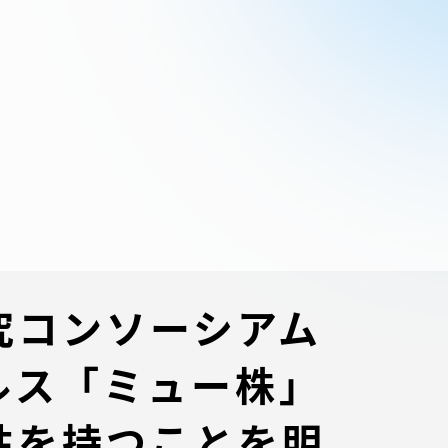
ブラ
スポーツインフォ
ToCoチャレ
海外研修航海
キャリア就職（学内向け情報）
資料
究コンソーシアム
イルス「ミュー株」
性を持つことを明