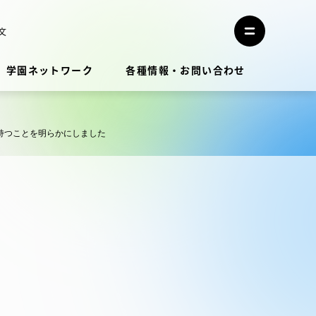
メ
ニ
文
メ
ュ
ニ
ー
ュ
を
学園ネットワーク
各種情報・お問い合わせ
ー
閉
を
じ
開
る
く
教員・研究者ガイド
を持つことを明らかにしました
学生生活
学生生活
学生生活サポート