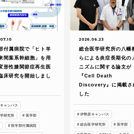
07.10
2026.06.23
部付属病院で「ヒト羊
総合医学研究所の八幡
来間葉系幹細胞」を用
らによる炎症長期化の
変形性膝関節症再生医
ニズムに関する論文が
臨床研究を開始しまし
『Cell Death
Discovery』に掲載
した
キャンパス
伊勢原キャンパス
学研究所
医学部
総合医学研究所
医学部
医学部付属病院