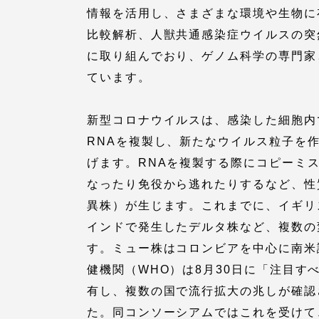
情報を活用し、さまざまな環境や生物に
留学生への情報 – TOKAI
比較解析、人獣共通感染症ウイルスの突
Inbound
キャリア
に取り組んでおり、ゲノム科学の専門家とし
情報）
ています。
海外ネットワーク
新型コロナウイルスは、感染した細胞内
Global Programs
RNAを複製し、新たなウイルス粒子を
げます。RNAを複製する際にコピーミ
外国人研究者
なったり免役から逃れたりするなど、性
異株）が生じます。これまでに、イギリ
特色ある国際活動
インドで発生したデルタ株など、複数の
す。ミュー株はコロンビアを中心に南米
グローバル大学へ向けた取り組
健機関（WHO）は8月30日に「注目す
みのための基本理念
有し、複数の国で流行拡大の兆しが確認
た。同コンソーシアムではこれを受けて