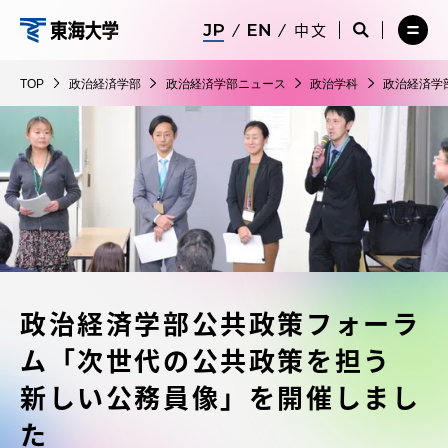
コ
メ
サ
中文
ニ
イ
サ
メ
ン
ュ
ト
政
イ
ニ
テ
ー
検
ト
ュ
治
TOP
政治経済学部
政治経済学部ニュース
政治学科
政治経済学
を
索
検
ー
在学生・保護者向けポータル（TIPS）
ン
閉
を
経
索
を
ツ
じ
閉
を
開
済
る
じ
開
く
に
る
学
く
受験・入学案内
ス
部
キ
ッ
教員・研究者ガイド
プ
政治経済学部公共政策フォーラ
大学の概要
ム「次世代の公共政策を担う
教育・研究
新しい公務員像」を開催しまし
た