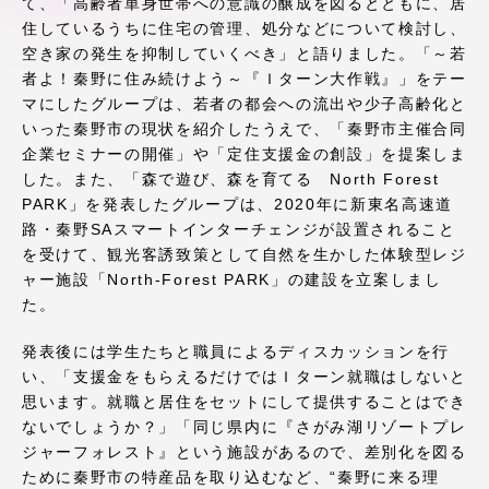
て、「高齢者単身世帯への意識の醸成を図るとともに、居
アクセス情報
住しているうちに住宅の管理、処分などについて検討し、
空き家の発生を抑制していくべき」と語りました。「～若
者よ！秦野に住み続けよう～『Ｉターン大作戦』」をテー
品川キャンパス
湘南キャンパス
マにしたグループは、若者の都会への流出や少子高齢化と
いった秦野市の現状を紹介したうえで、「秦野市主催合同
伊勢原キャンパス
静岡キャンパス
企業セミナーの開催」や「定住支援金の創設」を提案しま
した。また、「森で遊び、森を育てる North Forest
熊本キャンパス
阿蘇くまもと
PARK」を発表したグループは、2020年に新東名高速道
臨空キャンパス
路・秦野SAスマートインターチェンジが設置されること
札幌キャンパス
を受けて、観光客誘致策として自然を生かした体験型レジ
ャー施設「North-Forest PARK」の建設を立案しまし
た。
発表後には学生たちと職員によるディスカッションを行
い、「支援金をもらえるだけではＩターン就職はしないと
思います。就職と居住をセットにして提供することはでき
ないでしょうか？」「同じ県内に『さがみ湖リゾートプレ
ジャーフォレスト』という施設があるので、差別化を図る
ために秦野市の特産品を取り込むなど、“秦野に来る理