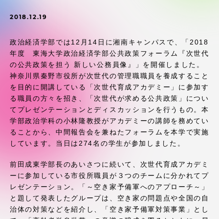
受験・入学案内
2018.12.19
学生生活
政治経済学部では12月14日に湘南キャンパスで、「2018
年度 東海大学政治経済学部公共政策フォーラム『次世代
グローバルネットワーク
の公共政策を担う 新しい公務員像』」を開催しました。
神奈川県秦野市役所が次世代の管理職職員を養成すること
を目的に開講している「次世代育成アカデミー」に参加す
学外連携
る職員の方々を招き、「次世代が求める公共政策」につい
てプレゼンテーションとディスカッションを行うもの。本
学園ネットワーク
学部政治学科の小林隆教授がアカデミーの講師を務めてい
ることから、中間報告会を兼ねたフォーラムを本学で実施
しています。当日は274名の学生が参加しました。
各種情報・お問い合わせ
前田成東学部長のあいさつに続いて、次世代育成アカデミ
ーに参加している市役所職員が３つのチームに分かれてプ
レゼンテーション。「～空き家予備軍へのアプローチ～」
と題して発表したグループは、空き家の問題点や全国の自
治体の対策などを紹介し、「空き家予備軍対策事業」とし