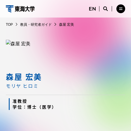
コ
メ
サ
ニ
イ
サ
メ
ン
ュ
ト
教
イ
ニ
テ
ー
検
ト
ュ
員・
TOP
教員・研究者ガイド
森屋 宏美
を
索
検
ー
在学生・保護者向けポータル（TIPS）
ン
閉
を
研
索
を
ツ
じ
閉
を
開
究
る
じ
開
く
に
る
者
く
受験・入学案内
ス
ガ
キ
イ
ッ
教員・研究者ガイド
ド
プ
森屋 宏美
モリヤ ヒロミ
大学の概要
准教授
学位：博士（医学）
教育・研究