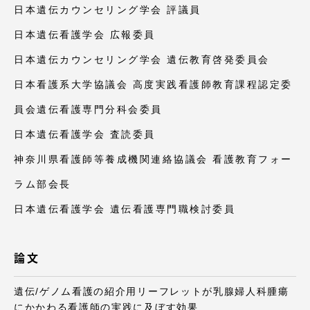
日本遺伝カウンセリング学会 評議員
日本遺伝看護学会 広報委員
日本遺伝カウンセリング学会 遺伝教育啓発委員会
資料請求
お問い合わせ
日本看護系大学協議会 高度実践看護師教育課程認定委
在学生・保護者向けポータル（TIPS）
本学教職員向け情報
員会遺伝看護専門分科会委員
日本遺伝看護学会 査読委員
神奈川県看護師等養成機関連絡協議会 看護教育フォー
ラム部会長
日本遺伝看護学会 遺伝看護専門職検討委員
論文
遺伝/ゲノム看護の紹介用リーフレットが乳腺婦人科腫瘍
にかかわる看護師の実践に及ぼす効果