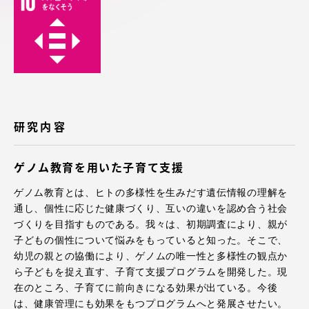
アクセス情報
品川キャンパス
湘南キャンパス
伊勢原キャンパス
静岡キャンパス
熊本キャンパス
阿蘇くまもと
研究内容
臨空キャンパス
札幌キャンパス
ゲノム教育を用いた子育て支援
ゲノム教育とは、ヒトの多様性を生みだす遺伝情報の理解を
通し、個性に応じた健康づくり、互いの違いを認め合う社会
づくりを目指すものである。我々は、初期調査により、親が
子どもの個性について悩みをもっていると知った。そこで、
幼児の親との協働により、ゲノムの唯一性と多様性の観点か
ら子どもを捉え直す、子育て支援プログラムを開発した。現
在のところ、子育てに前向きになる効果が出ている。今後
は、健康管理にも効果をもつプログラムへと発展させたい。