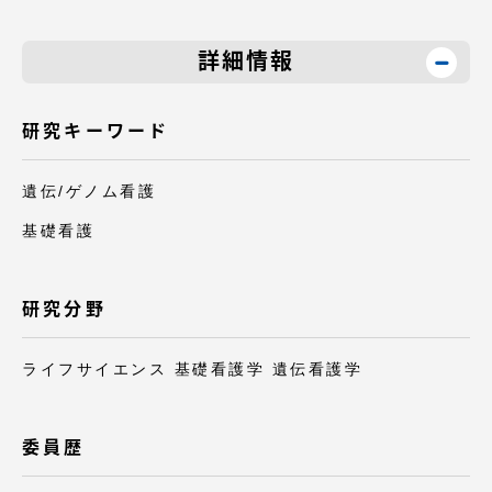
TOKAIスポーツ
詳細情報
ニュースリリース
研究キーワード
遺伝/ゲノム看護
基礎看護
卒業にあたってのアンケート
研究分野
認証評価
ライフサイエンス 基礎看護学 遺伝看護学
委員歴
教育研究上の目的及び養成する人材像と３つの
ポリシー