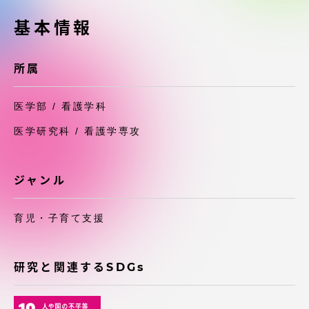
受験・入学案内
基本情報
学生生活
所属
グローバルネットワーク
医学部 / 看護学科
学外連携
医学研究科 / 看護学専攻
学園ネットワーク
ジャンル
各種情報・お問い合わせ
育児・子育て支援
研究と関連するSDGs