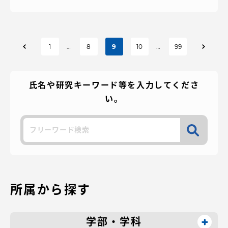
投
1
…
8
9
10
…
99
稿
氏名や研究キーワード等を入力してくださ
の
い。
ペ
検
ー
索
ジ
送
所属から探す
り
学部・学科