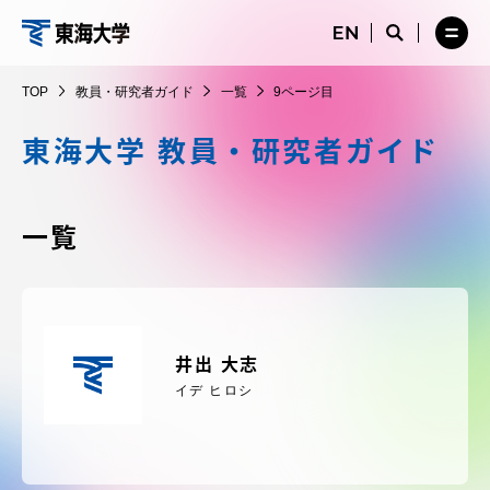
コ
メ
サ
ニ
イ
サ
メ
ン
ュ
ト
教
イ
ニ
テ
ー
検
ト
ュ
員・
TOP
教員・研究者ガイド
一覧
9ページ目
を
索
検
ー
在学生・保護者向けポータル（TIPS）
ン
閉
を
研
索
を
ツ
じ
閉
を
開
東海大学 教員・研究者ガイド
究
る
じ
開
く
に
る
者
く
受験・入学案内
ス
ガ
キ
一覧
イ
ッ
教員・研究者ガイド
ド
プ
大学の概要
井出 大志
イデ ヒロシ
教育・研究