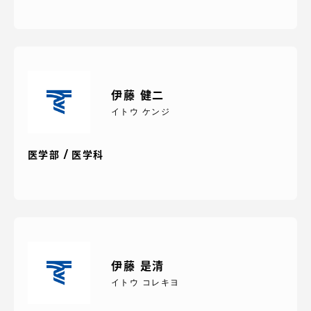
TOKAIスポーツ
ニュースリリース
伊藤 健二
イトウ ケンジ
卒業にあたってのアンケート
医学部 / 医学科
認証評価
伊藤 是清
イトウ コレキヨ
教育研究上の目的及び養成する人材像と３つの
ポリシー