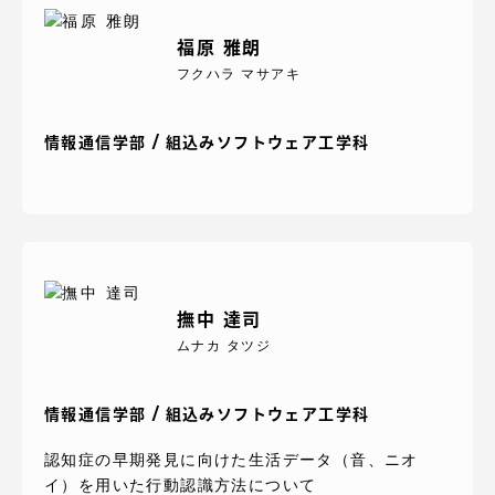
TOKAIスポーツ
福原 雅朗
フクハラ マサアキ
ニュースリリース
情報通信学部 / 組込みソフトウェア工学科
卒業にあたってのアンケート
撫中 達司
ムナカ タツジ
認証評価
情報通信学部 / 組込みソフトウェア工学科
教育研究上の目的及び養成する人材像と３つの
認知症の早期発見に向けた生活データ（音、ニオ
ポリシー
イ）を用いた行動認識方法について