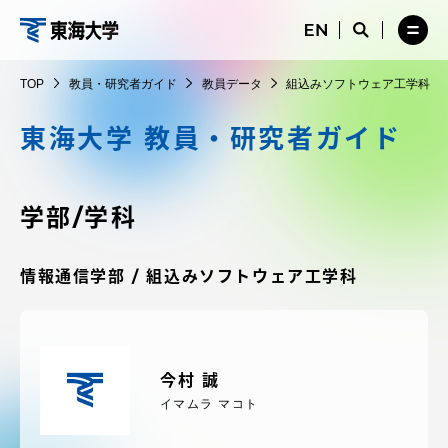
コ
メ
サ
ニ
イ
サ
メ
ン
ュ
ト
教
イ
ニ
テ
ー
検
ト
ュ
員・
TOP
教員・研究者ガイド
教員データ
組込みソフトウェア工学科
を
索
検
ー
在学生・保護者向けポータル（TIPS）
ン
閉
を
研
索
を
ツ
じ
閉
を
開
東海大学 教員・研究者ガイド
究
る
じ
開
く
に
る
者
く
受験・入学案内
ス
ガ
キ
学部/学科
イ
ッ
教員・研究者ガイド
ド
プ
情報通信学部 / 組込みソフトウェア工学科
大学の概要
今村 誠
教育・研究
イマムラ マコト