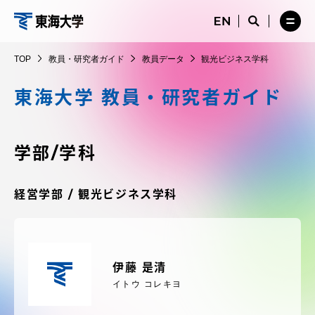
コ
メ
サ
ニ
イ
サ
メ
ン
ュ
ト
教
イ
ニ
テ
ー
検
ト
ュ
員・
TOP
教員・研究者ガイド
教員データ
観光ビジネス学科
を
索
検
ー
在学生・保護者向けポータル（TIPS）
ン
閉
を
研
索
を
ツ
じ
閉
を
開
東海大学 教員・研究者ガイド
究
る
じ
開
く
に
る
者
く
受験・入学案内
ス
ガ
キ
学部/学科
イ
ッ
教員・研究者ガイド
ド
プ
経営学部 / 観光ビジネス学科
大学の概要
伊藤 是清
教育・研究
イトウ コレキヨ