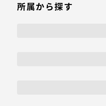
所属から探す
語学教育センター
アク
品川キャン
阿蘇くまも
臨空キャン