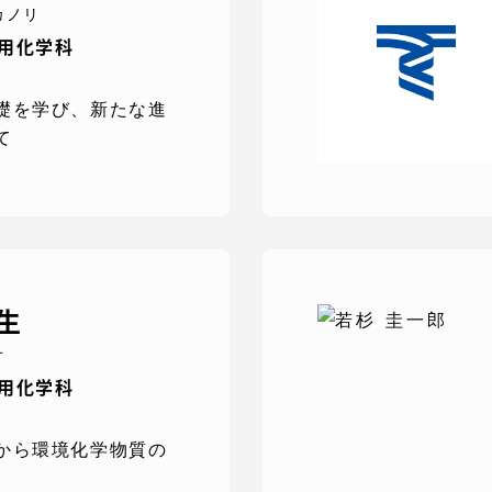
館
カノリ
応用化学科
奨学金
 教員・研究者ガイド
礎を学び、新たな進
て
携
学園ネットワーク
生
学園ネットワーク
オ
応用化学科
携
厚生施設
から環境化学物質の
学園関連機関