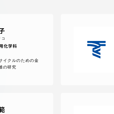
デジタルパンフレットライ
リー
受験イベント
子
テム
リコ
入学案内
応用化学科
ター
学費
サイクルのための金
・体制
離の研究
東海大学会員サイト案内（
請求）
・施設
出願方法
範
合否発表・入学手続