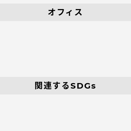
卒業にあた
オフィス
ニュースリリース
アンケート
関連するSDGs
お問い合わせ
在学生・保護者向けポータル（TIPS）
本学教職員向