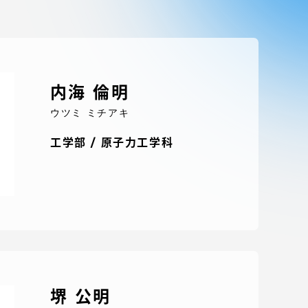
ブラ
スポーツインフォ
ToCoチャレ
内海 倫明
海外研修航海
ウツミ ミチアキ
キャリア就職（学内向け情報）
工学部 / 原子力工学科
資料
堺 公明