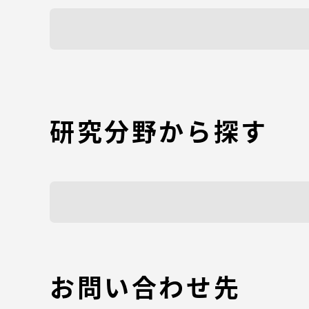
TOKAIスポーツ
教育研究上の目的
研究分野から探す
及び養成する人材
像と３つのポリシ
ー
資料請求
お問い合わせ先