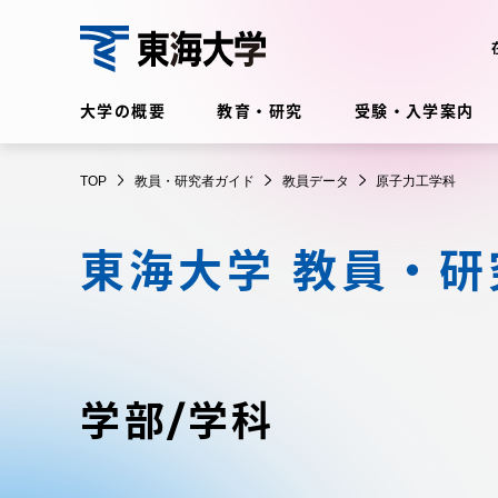
コ
ン
テ
教
ン
大学の概要
教育・研究
受験・入学案内
員・
ツ
研
に
在学生・保護者向けポータル
究
TOP
教員・研究者ガイド
教員データ
原子力工学科
ス
（TIPS）
者
キ
ガ
東海大学 教員・
ッ
イ
プ
ド
大学の概要
教育・
大学の概要
教育・研
学部/学科
理念・歴史
学部・学