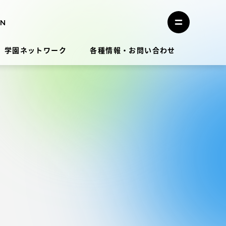
メ
ニ
メ
ュ
ニ
ー
ュ
を
学園ネットワーク
各種情報・お問い合わせ
ー
閉
を
じ
開
る
く
教員・研究者ガイド
学生生活
学生生活
学生生活サポート