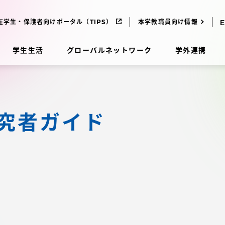
在学生・保護者向けポータル（TIPS）
本学教職員向け情報
学生生活
グローバルネットワーク
学外連携
受験・入学案内
研究者ガイド
研究
受験・入学案内
究
受験・入学案内
科
入試制度