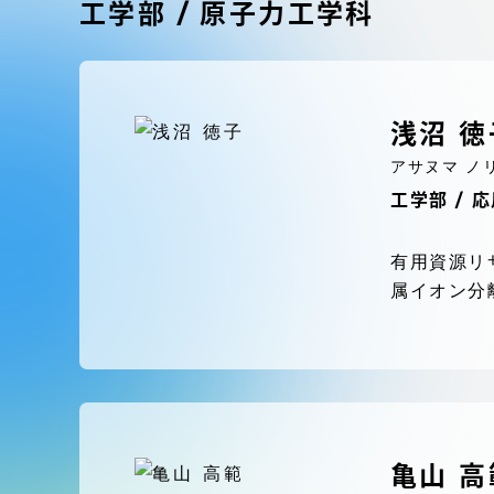
東海大学の障がい学生支援に関
大学院
工学部 / 原子力工学科
する取り組みについて
教育方針
東海大学環境憲章
浅沼 徳
教育シス
アサヌマ ノ
ダイバーシティ推進
工学部 / 
教育セン
中期目標
有用資源リ
研究支援
属イオン分
学則・諸規程
スポーツ
コンプライアンス
研究所
キャンパス案内
亀山 高