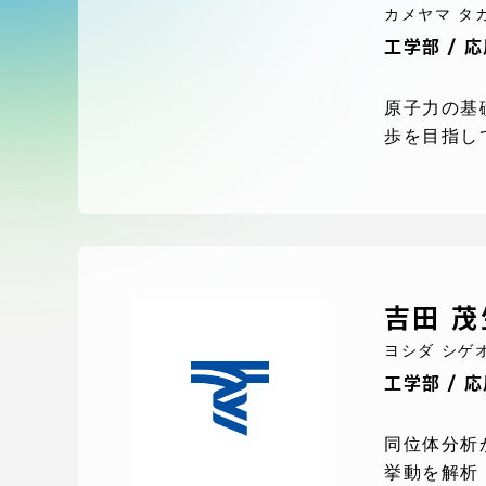
付属図書
カメヤマ タ
在学生の皆様
工学部 / 
東海大学
保護者の方
原子力の基
歩を目指し
教育・研究組織について
グローバルネットワーク
学外連
吉田 茂
グローバルネットワーク
学外連携
ヨシダ シゲ
工学部 / 
海外派遣留学プログラム –
産官学連
同位体分析
TOKAI Outbound
挙動を解析
地域連携