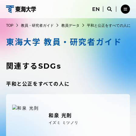
コ
メ
サ
ニ
イ
サ
メ
ン
ュ
ト
教
イ
ニ
テ
ー
検
ト
ュ
員・
TOP
教員・研究者ガイド
教員データ
平和と公正をすべての人に
を
索
検
ー
在学生・保護者向けポータル（TIPS）
ン
閉
を
研
索
を
ツ
じ
閉
を
開
東海大学 教員・研究者ガイド
究
る
じ
開
く
に
る
者
く
受験・入学案内
ス
ガ
キ
関連するSDGs
イ
ッ
教員・研究者ガイド
ド
プ
平和と公正をすべての人に
大学の概要
和泉 光則
教育・研究
イズミ ミツノリ