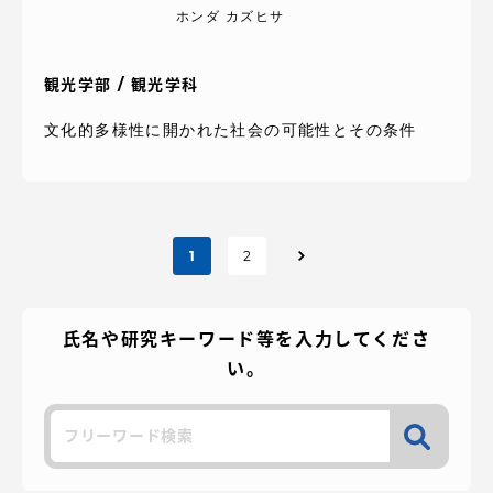
ホンダ カズヒサ
観光学部 / 観光学科
文化的多様性に開かれた社会の可能性とその条件
投
1
2
稿
氏名や研究キーワード等を入力してくださ
の
い。
ペ
検
ー
索
ジ