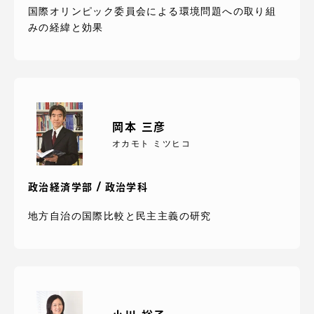
TOKAIスポーツ
国際オリンピック委員会による環境問題への取り組
みの経緯と効果
ニュースリリース
岡本 三彦
オカモト ミツヒコ
卒業にあたってのアンケート
政治経済学部 / 政治学科
地方自治の国際比較と民主主義の研究
認証評価
教育研究上の目的及び養成する人材像と３つの
ポリシー