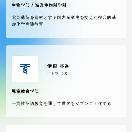
受験・入学案内
生物学部 / 海洋生物科学科
北見薄荷を題材とする国内産業史を交えた複合的基
学生生活
礎化学実験教育
グローバルネットワーク
学外連携
伊東 弥香
学園ネットワーク
イトウ ミカ
各種情報・お問い合わせ
児童教育学部
一貫性英語教育を通して世界をジブンゴト化する