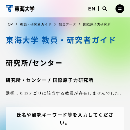
コ
メ
サ
ニ
イ
サ
メ
ン
ュ
ト
教
イ
ニ
テ
ー
検
ト
ュ
員・
TOP
教員・研究者ガイド
教員データ
国際原子力研究所
を
索
検
ー
在学生・保護者向けポータル（TIPS）
ン
閉
を
研
索
を
ツ
じ
閉
を
開
東海大学 教員・研究者ガイド
究
る
じ
開
く
に
る
者
く
受験・入学案内
ス
ガ
キ
研究所/センター
イ
ッ
教員・研究者ガイド
ド
プ
研究所・センター / 国際原子力研究所
選択したカテゴリに該当する教員が存在しませんでした。
大学の概要
教育・研究
氏名や研究キーワード等を入力してくださ
い。