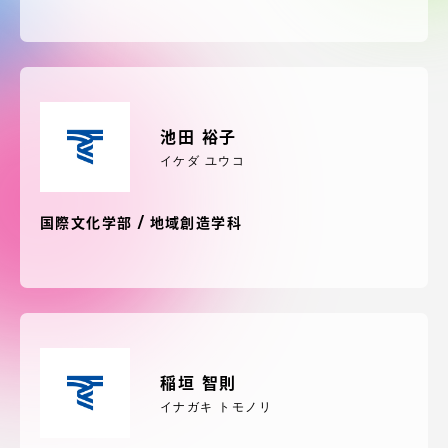
受験・入学案内
学生生活
グローバルネットワーク
池田 裕子
イケダ ユウコ
学外連携
国際文化学部 / 地域創造学科
学園ネットワーク
各種情報・お問い合わせ
稲垣 智則
イナガキ トモノリ