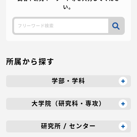
の
い。
ペ
検
ー
索
ジ
送
所属から探す
り
学部・学科
大学院（研究科・専攻）
研究所 / センター