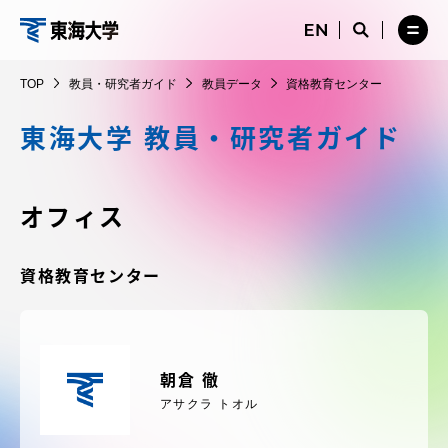
コ
メ
サ
ニ
イ
サ
メ
ン
ュ
ト
教
イ
ニ
テ
ー
検
ト
ュ
員・
TOP
教員・研究者ガイド
教員データ
資格教育センター
を
索
検
ー
在学生・保護者向けポータル（TIPS）
ン
閉
を
研
索
を
ツ
じ
閉
を
開
東海大学 教員・研究者ガイド
究
る
じ
開
く
に
る
者
く
受験・入学案内
ス
ガ
キ
オフィス
イ
ッ
教員・研究者ガイド
ド
プ
資格教育センター
大学の概要
朝倉 徹
教育・研究
アサクラ トオル