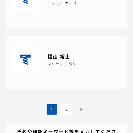
ニシモト ケンゴ
福山 裕士
フクヤマ ユウシ
投
1
2
稿
氏名や研究キーワード等を入力してくださ